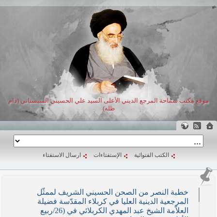
موقع مكتب سماحة المرجع الديني الأعلى السيد علي الحسيني السيستاني (دام
ظله)
الكتب الفتوائية
الإستفتاءات
ارسال الاستفتاء
خطبة النصر من الصحن الحسيني الشريف لممثّل
المرجعية الدينية العليا في كربلاء المقدّسة فضيلة
العلاّمة الشيخ عبد المهدي الكربلائي في (26/ربيع