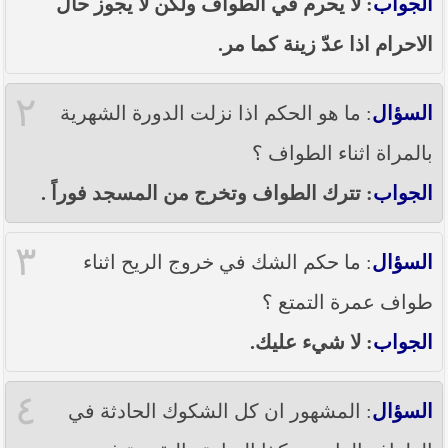
الجواب
: لا يحرم في الطواف ولكن لا يجوز حال
----- تصريح حول الأوضاع الراهنة في العراق
(14/06/2014) -----
الاحرام اذا عدّ زينة كما مر.
ما ورد في خطبة الجمعة لممثل المرجعية الدينية العليا
في كربلاء المقدسة فضيلة العلاّمة الشيخ عبد المهدي
٢
الكربلائي في (14/ شعبان /1435هـ) الموافق ( 13/6/2014م
السؤال
: ما هو الحكم اذا نزلت الدورة الشهرية
) بعد سيطرة (داعش) على مناطق واسعة في محافظتي
نينوى وصلاح الدين وإعلانها أنها تستهدف بقية
بالمراة اثناء الطواف ؟
المحافظات
الجواب
: تترك الطواف وتخرج من المسجد فوراً .
بيان صادر من مكتب سماحة السيد السيستاني -دام ظلّه
- في النجف الأشرف حول التطورات الأمنية الأخيرة في
محافظة نينوى
٣
السؤال
: ما حكم الشك في خروج الريح اثناء
طواف عمرة التمتع ؟
الجواب
: لا شيء عليك.
٤
السؤال
: المشهور ان كل الشكوك الحادثة في