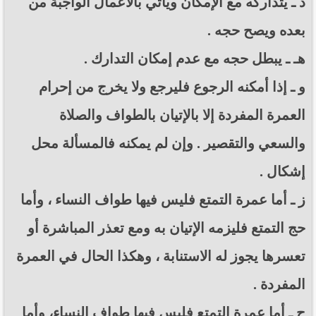
د ـ يتداركه مع الإمكان ويأتي بالأعمال الواجبة من
بعده ويصح حجه .
هـ ـ يبطل حجه مع عدم إمكان التدارك .
و ـ إذا أمكنه الرجوع فليرجع ولا يخرج من إحرام
العمرة المفردة إلا بالإتيان بالطواف والصلاة
والسعي والتقصير . وإن لم يمكنه فالمسألة محل
إشكال .
ز ـ أما عمرة التمتع فليس فيها طواف النساء ، وأما
حج التمتع فليزمه الإتيان به ومع تعذر المباشرة أو
تعسرها يجوز له الاستنابة ، وهكذا الحال في العمرة
المفردة .
ح ـ أما عمرة التمتع فليس فيها طواف النساء، وأما