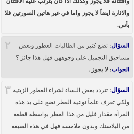
وافتتانه فلا يجوز وكذلك اذا كان يترتب عليه الافتتان
----- تصريح حول الأوضاع الراهنة في العراق
(14/06/2014) -----
والاثارة ايضاً لا يجوز واما في غير هاتين الصورتين فلا
ما ورد في خطبة الجمعة لممثل المرجعية الدينية العليا
بأس.
في كربلاء المقدسة فضيلة العلاّمة الشيخ عبد المهدي
الكربلائي في (14/ شعبان /1435هـ) الموافق ( 13/6/2014م
) بعد سيطرة (داعش) على مناطق واسعة في محافظتي
٢
نينوى وصلاح الدين وإعلانها أنها تستهدف بقية
السؤال
: تضع كثير من الطالبات العطور وبعض
المحافظات
مساحيق التجميل على وجوههن فهل هذا جائز ؟
بيان صادر من مكتب سماحة السيد السيستاني -دام ظلّه
- في النجف الأشرف حول التطورات الأمنية الأخيرة في
الجواب
: لا يجوز .
محافظة نينوى
٣
السؤال
: تتردد بعض النساء لشراء العطور الزيتية
ولكي تعرف علماً نوعية العطر نضع على يد هذه
المرأة مقدار قليل من هذا العطر بواسطة قطعة
من البلاستك وبدون ملامسة فهل في هذه الصيغة