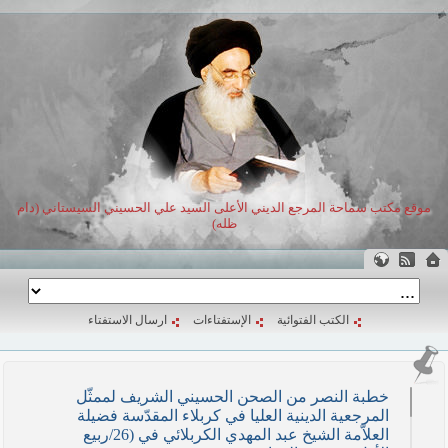
موقع مكتب سماحة المرجع الديني الأعلى السيد علي الحسيني السيستاني (دام
ظله)
الكتب الفتوائية
الإستفتاءات
ارسال الاستفتاء
خطبة النصر من الصحن الحسيني الشريف لممثّل
المرجعية الدينية العليا في كربلاء المقدّسة فضيلة
العلاّمة الشيخ عبد المهدي الكربلائي في (26/ربيع