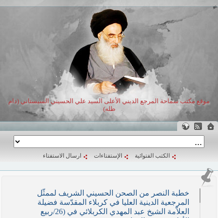
موقع مكتب سماحة المرجع الديني الأعلى السيد علي الحسيني السيستاني (دام
ظله)
الكتب الفتوائية
الإستفتاءات
ارسال الاستفتاء
خطبة النصر من الصحن الحسيني الشريف لممثّل
المرجعية الدينية العليا في كربلاء المقدّسة فضيلة
العلاّمة الشيخ عبد المهدي الكربلائي في (26/ربيع