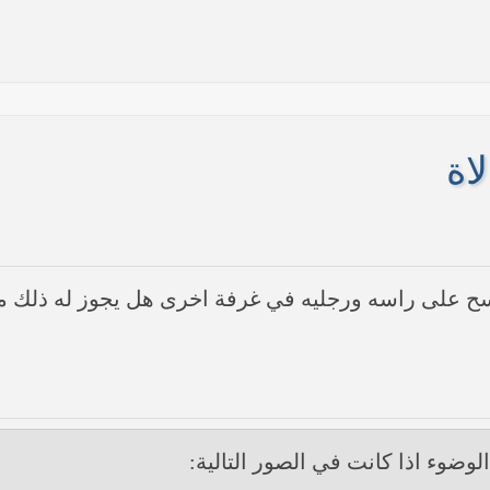
اة
مسح على راسه ورجليه في غرفة اخرى هل يجوز له ذلك م
ها أنها تستهدف بقية المحافظات
 في النجف الأشرف حول التطورات الأمنية الأخيرة في محافظة نينوى
لوضوء اذا كانت في الصور التالية: