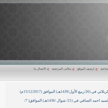
تماعية
ارشيف الموقع
مكاتب المرجعية
الاتصال بنا
ق (15/12/2017م)
نص ما ورد بشأن الأوضاع الراهنة في العراق في خطبة الجمعة لممثل المرجعية الدينية العليا في كربلاء المقدسة فضيلة العلاّمة السيد احمد الصافي في (21/ شوال /1436هـ) الموافق( 7/