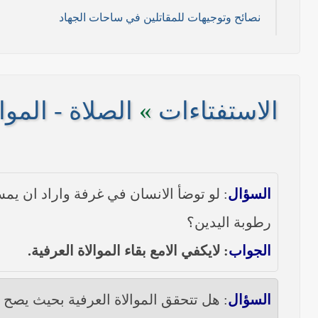
نصائح وتوجيهات للمقاتلين في ساحات الجهاد
11/ تموز/2014م )
2014م)
الاستفتاءات
»
الصلاة - الموال
/ 2014 م)
----- تصريح حول الأوضاع الراهنة في العراق (14/06/2014) -----
السؤال
: لو توضأ الانسان في غرفة واراد ان ي
على مناطق واسعة في محافظتي نينوى وصلاح الدين وإعلان
رطوبة اليدين؟
بيان صادر من مكتب سماحة السيد السيستاني -دام ظلّه -
الجواب
: لايكفي الامع بقاء الموالاة العرفية.
السؤال
: هل تتحقق الموالاة العرفية بحيث يصح ا