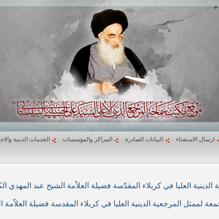
ارسال الاستفتاء
البيانات الصادرة
المراكز والمؤسسات
الخدمات الدينية والاج
لاء المقدّسة فضيلة العلاّمة الشيخ عبد المهدي الكربلائي في (26/ربيع الأول/1439هـ) المواف