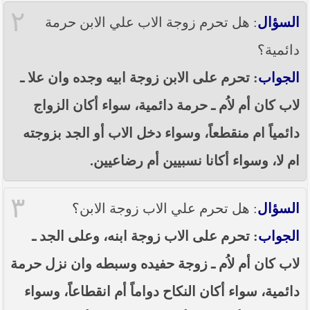
----- تصريح حول الأوضاع الراهنة في العراق
٢
(14/06/2014) -----
السؤال
: هل تحرم زوجة الاب علي الابن حرمة
ما ورد في خطبة الجمعة لممثل المرجعية الدينية العليا
دائمية؟
في كربلاء المقدسة فضيلة العلاّمة الشيخ عبد المهدي
الكربلائي في (14/ شعبان /1435هـ) الموافق ( 13/6/2014م
الجواب
: تحرم على الابن زوجة ابيه وجده وان علا ـ
) بعد سيطرة (داعش) على مناطق واسعة في محافظتي
نينوى وصلاح الدين وإعلانها أنها تستهدف بقية
لاب كان أم لاُم ـ حرمة دائمية، سواء أكان الزواج
المحافظات
دائمياً ام منقطعاً، وسواء دخل الاب أو الجد بزوجته
بيان صادر من مكتب سماحة السيد السيستاني -دام ظلّه
- في النجف الأشرف حول التطورات الأمنية الأخيرة في
ام لا، وسواء أكانا نسبيين أم رضاعيين.
محافظة نينوى
٣
السؤال
: هل تحرم علي الاب زوجة الابن؟
الجواب
: تحرم على الاب زوجة ابنه، وعلى الجد ـ
لاب كان أم لاُم ـ زوجة حفيده وسبطه وان نزل حرمة
دائمية، سواء أكان النكاح دواماً أم انقطاعاً، وسواء