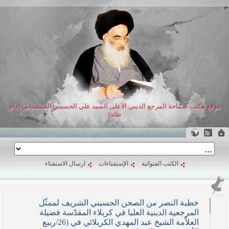
موقع مكتب سماحة المرجع الديني الأعلى السيد علي الحسيني السيستاني (دام
ظله)
الكتب الفتوائية
الإستفتاءات
ارسال الاستفتاء
خطبة النصر من الصحن الحسيني الشريف لممثّل
المرجعية الدينية العليا في كربلاء المقدّسة فضيلة
العلاّمة الشيخ عبد المهدي الكربلائي في (26/ربيع