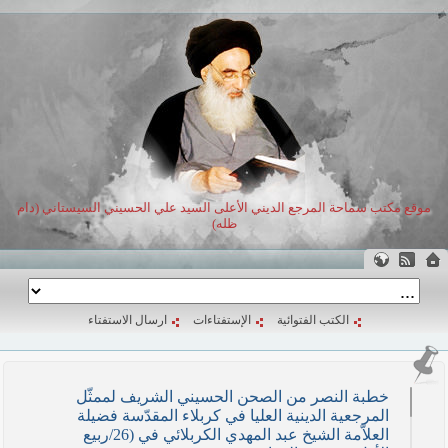
موقع مكتب سماحة المرجع الديني الأعلى السيد علي الحسيني السيستاني (دام
ظله)
الكتب الفتوائية
الإستفتاءات
ارسال الاستفتاء
خطبة النصر من الصحن الحسيني الشريف لممثّل
المرجعية الدينية العليا في كربلاء المقدّسة فضيلة
العلاّمة الشيخ عبد المهدي الكربلائي في (26/ربيع