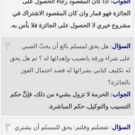
الجواب
: اذا كان المقصود رجاء الحصول على
----- تصريح حول الأوضاع الراهنة في العراق
(14/06/2014) -----
الجائزة فهو قمار وان كان المقصود الاشتراك في
ما ورد في خطبة الجمعة لممثل المرجعية الدينية العليا
مشروع خيري لا الحصول على الجائزة فلا بأس به.
في كربلاء المقدسة فضيلة العلاّمة الشيخ عبد المهدي
الكربلائي في (14/ شعبان /1435هـ) الموافق ( 13/6/2014م
) بعد سيطرة (داعش) على مناطق واسعة في محافظتي
٢
نينوى وصلاح الدين وإعلانها أنها تستهدف بقية
السؤال
: هل يحق لمسلم بالغ أن يحثّ الصبي
المحافظات
على شراء ورقة يانصيب وإهدائها له ؟ ثم هل يحق
بيان صادر من مكتب سماحة السيد السيستاني -دام ظلّه
- في النجف الأشرف حول التطورات الأمنية الأخيرة في
له تكليف كتابي بشرائها له قصد احتمال الفوز
محافظة نينوى
بالجائزة؟
الجواب
: الحرمة لا تزول بشيء من ذلك، فإنَّ حكم
التسبيب والتوكيل، حكم المباشرة.
٣
السؤال
: تفضلتم وقلتم: يحق للمسلم أن يشتري