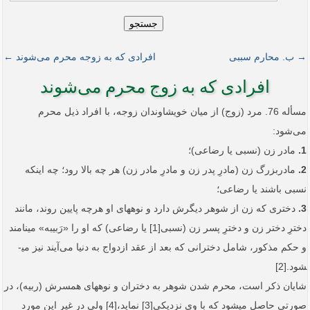
جستجو
→ ب. محارم سببی
افرادی که به زوجه محرم می‌شوند ←
افرادی که به زوج محرم می‌شوند
مسأله 76. مرد (زوج) از میان خویشاوندان زوجه، با افراد ذیل محرم
می‌شود:
1.
مادر زن (نسبی یا رضاعی)؛
2.
مادربزرگ زن (مادرِ پدر زن و مادرِ مادر زن) هر چه بالا رود؛ چه اینکه
نسبی باشند یا رضاعی؛
3.
دختری که زن از شوهر دیگرش دارد و نوه­های او هرچه پایین روند، مانند
دخترِ دختر زن و دخترِ پسر زن (نسبی[1] یا رضاعی) که او را «رَبیبه» می­نامند
و حکم مذکور، شامل دخترانی که بعد از عقد ازدواج به دنیا می‌آیند نیز می­
شود.[2]
شایان ذکر است، محرم شدن شوهر به دختران و نوه­های همسرش (ربیه)، در
صورتی حاصل می­شود که با وی نزدیکی[3] نماید،[4] ولی در غیر این مورد