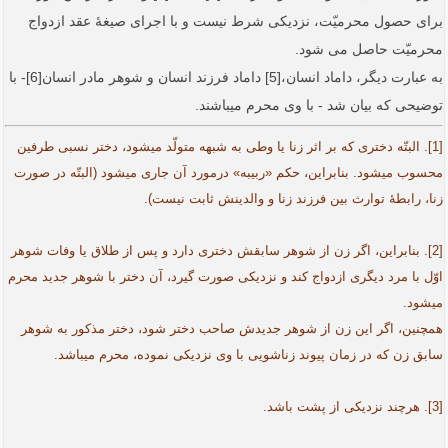
برای حصول محرمیّت، نزدیکی شرط نیست و با اجرای صیغۀ عقد ازدواج
محرمیّت حاصل می­ شود.
به عبارت دیگر، داماد انسان،[5] داماد فرزند انسان و شوهر مادر انسان[6]- با
توضیحی که بیان شد - با وی محرم می­باشند.
[1]. البتّه دختری که بر اثر زنا یا وطی به شبهه متولّد می­شود، دختر نسبی طرفین
محسوب می­شود. بنابراین، حکم «ربیبه» درمورد آن جاری می­شود (البتّه در صورت
زنا، رابطۀ توارث بین فرزند زنا و والدینش ثابت نیست).
[2]. بنابراین، اگر زن از شوهر سابقش دختری دارد و پس از طلاق یا وفات شوهر
اوّل با مرد دیگری ازدواج کند و نزدیکی صورت گیرد، آن دختر با شوهر جدید محرم
می­شود.
همچنین، اگر این زن از شوهر جدیدش صاحب دختر شود، دختر مذکور به شوهر
سابق زن که در زمان پیوند زناشویی با وی نزدیکی نموده، محرم می­باشد.
[3]. هرچند نزدیکی از پشت باشد.