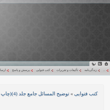
...
زندگی‌نامه
تألیفات و تقریرات
کتب فتوایی
پرسش و پاسخ
ارسا
کتب فتوایی
»
توضیح المسائل جامع جلد (4)(چاپ 1403)