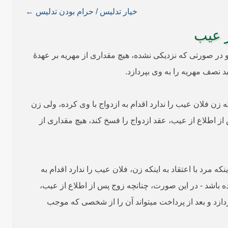
خیار تدلیس / حرام بودن تدلیس ←
ر عیب
 305. اگر زوج یا زوجه به جهت خیار عیب، ازدواج را فسخ کند، چنانچه نزدیکی صورت گرفته[1] زوج باید تمام مهر را بپردازد[2] و در صورتی که نزدیکی نشده، هیچ مقداری از مهریه بر عهدۀ
ه - مثل اینکه مرد با اعتقاد به اینکه زن فلان عیب را ندارد اقدام به ازدواج با وی کرده، ولی زن
از اطلاع از عیب، عقد ازدواج را فسخ کند، هیچ مقداری از
لیس (پنهان‌کاری و فریب) ولیّ شرعی یا عرفی زوجه[5] نسبت به عیب[6] زوجه همراه بوده[7]- مثل اینکه مرد با اعتقاد به اینکه زن، فلان عیب را ندارد اقدام به
ده باشد - در این صورت، چنانچه زوج پس از اطلاع از عیب،
دازد و بعد از پرداخت می­تواند آن را از شخصی که موجب