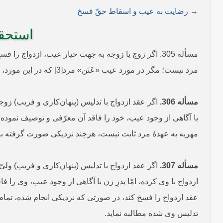
→ رضایت به عیب و اسقاط حقّ فسخ
استحقا
مرد نیست؛ مگر در مورد عیب «عَنَن» مرد[3] که در این مورد، چنانچه نزدیکی صورت نگرفته و زن عقد ازدواج را فسخ نماید، شوهر باید نصف مهریه را به وی بپردازد.
مسأله 306.
با آگاهی از وجود عیب، ‌خود را فاقد آن معرّفی و توصیف نموده
مهریه به عهدۀ مرد ثابت نیست، هرچند نزدیکی صورت گرفته با
مسأله 307.
ازدواج با وی کرده، امّا پدرِ زن با آگاهی از وجود عیب، وی ر
عقد ازدواج را فسخ کند، در صورتی که نزدیکی انجام شده، تمام 
تدلیس وی شده مطالبه نماید.