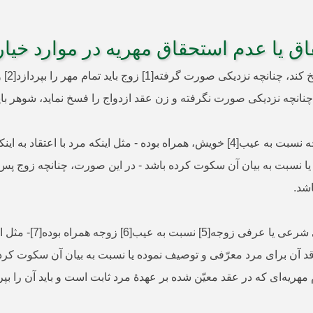
ق یا عدم استحقاق مهریه در موارد خیا
مسأله
اگر عقد ازدواج با تدلیس (پنهان‌کاری و فریب) زوجه نسبت به عیب[4] خویش، همراه بود
 یا نسبت به بیان آن سکوت کرده باشد - در این صورت، چنانچه زوج پس 
شد.
اگر عقد ازدواج با تد
ا فاقد آن برای مرد معرّفی و توصیف نموده یا نسبت به بیان آن سکوت کر
مهریه‌ای که در عقد معیّن شده بر عهدۀ مرد ثابت است و باید آن را بپر