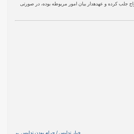
 جلب کرده و عهده­دار بیان امور مربوطه بوده، در صورتی
خیار تدلیس / حرام بودن تدلیس ←