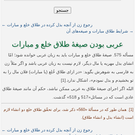
جستجو
رجوع زن از آنچه بذل کرده در طلاق خلع و مبارات ←
→ شرایط طلاق مبارات و صیغه‌های آن
عربی بودن صیغۀ طلاق خلع و مبارات
مسأله 575. صیغۀ طلاق خلع و مبارات باید به زبان عربی خوانده شود؛ ‌امّا
انشای بذل مهریه یا مال دیگر، لازم نیست به زبان عربی باشد و اگر مثلاً زن
به فارسی به شوهرش بگوید: «در ازای طلاق خُلع (یا مبارات) فلان مال را به
تو بخشیدم و بذل نمودم»، اشکال ندارد.[1]
البتّه اگر اجرای صیغۀ طلاق به عربی ممکن نباشد، حکم آن مانند صیغۀ طلاق
عادی است که در مسائل«517 و 518» گذشت.
[1]. همان طور که در مسألۀ «560» ذکر شد، برای تحقّق طلاق خلع دو انشاء لازم
است (انشاء بذل و انشاء طلاق).
رجوع زن از آنچه بذل کرده در طلاق خلع و مبارات ←