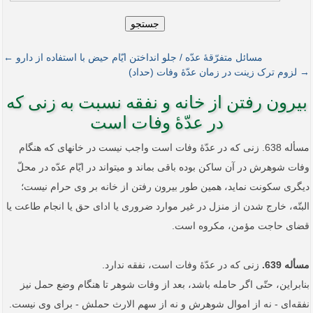
جستجو
مسائل متفرّقۀ عدّه / جلو انداختن ایّام حیض با استفاده از دارو ←
→ لزوم ترک زینت در زمان عدّۀ وفات (حداد)
بیرون رفتن از خانه و نفقه نسبت به زنی که
در عدّۀ ‌وفات است
مسأله 638. زنی که در عدّۀ وفات است واجب نیست در خانه­ای که هنگام
وفات شوهرش در آن ساکن بوده باقی بماند و می­تواند در ایّام عدّه در محلّ
دیگری سکونت نماید، همین طور بیرون رفتن از خانه بر وی حرام نیست؛
البتّه، خارج شدن از منزل در غیر موارد ضروری یا ادای حق یا انجام طاعت یا
قضای حاجت مؤمن، مکروه است.
مسأله 639.
زنی که در عدّۀ وفات است، نفقه ندارد.
بنابراین، حتّی اگر حامله باشد، بعد از وفات شوهر تا هنگام وضع حمل نیز
نفقه‌ای - نه از اموال شوهرش و نه از سهم الارث حملش - برای وی نیست.