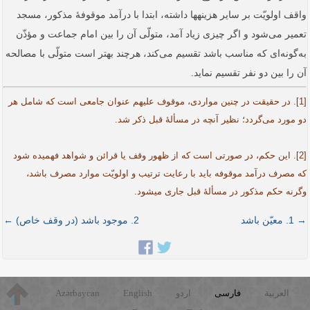
واقف اولویّت بر سایر هزینه­ها داشته، ابتدا با درآمد موقوفۀ مذکور، مسجد
تعمیر می‌شود و اگر چیزی زیاد آمد، متولّی آن را بین امام جماعت و مؤذّن
به‌گونه‌ای که مناسب باشد تقسیم می‌کند، هرچند بهتر است متولّی با مصالحه
آن را بین دو نفر تقسیم نماید.
[1]. در حقیقت در چنین مواردی، موقوف علیهم عنوان جامعی است که شامل هر
دو مورد می‌گردد؛ نظیر آنچه در مسألۀ قبل ذکر شد.
[2]. این حکم، در صورتی است که از ظهور وقف یا قرائن و شواهد فهمیده شود
که مصرف درآمد موقوفه باید با رعایت ترتیب و اولویّت موارد مصرف باشد،
و‌گرنه حکم مذکور در مسألۀ قبل جاری می­شود.
→ 1. معیّن باشد
2. موجود باشد (در وقف خاص) ←
العربية
فارسی
اردو
English
Azərbaycan