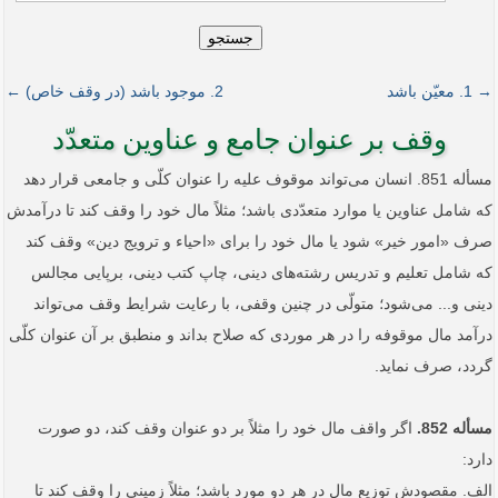
جستجو
→ 1. معیّن باشد
2. موجود باشد (در وقف خاص) ←
وقف بر عنوان جامع و عناوین متعدّد
مسأله 851. انسان می‌تواند موقوف علیه را عنوان کلّی و جامعی قرار دهد
که شامل عناوین یا موارد متعدّدی باشد؛ مثلاً مال خود را وقف کند تا درآمدش
صرف «امور خیر» شود یا مال خود را برای «احیاء و ترویج دین» وقف کند
که شامل تعلیم و تدریس رشته‌های دینی، چاپ کتب دینی، برپایی مجالس
دینی و... می‌شود؛ متولّی در چنین وقفی، با رعایت شرایط وقف می‌تواند
درآمد مال موقوفه را در هر موردی که صلاح بداند و منطبق بر آن عنوان کلّی
گردد، صرف نماید.
مسأله 852.
اگر واقف مال خود را مثلاً بر دو عنوان وقف کند، دو صورت
دارد:
الف. مقصودش توزیع مال در هر دو مورد باشد؛ مثلاً زمینی را وقف کند تا