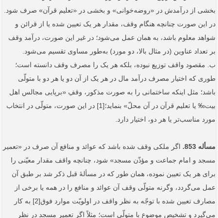
بخشی از درآمدش در «روضه‌خوانی» و بخشی در «تعلیم قرآن» صرف شود.
در این صورت چنانچه هنگام وقف، مقدار هر یک تعیین شده یا از قرائن و
شواهد معلوم باشد، به همان عمل می‌شود؛ در غیر این صورت، درآمد وقف
بر تعداد عناوین (در مثال بالا، دو مورد) به‌طور مساوی تقسیم می‌شود.
ب. مقصود واقف توزیع نبوده، بلکه هر یک را مصرف وقف دانسته است؛
طوری که اختیار مصرف درآمد مال در هر یک از آن ‌دو یا هر دو با متولّی
باشد؛ مثل اینکه ساختمانی را به صورت مذکور، وقفِ «برپایی مجالس اهل
بیت‰ یا تعلیم قرآن در آن محلّ» بنماید؛[1] در این صورت، متولّی در انتخاب
مورد مناسب‌تر یا هر دو، اختیار دارد.
مسأله 853.
اگر ملکی وقف شده باشد که عوائد و منافع آن صرف در «تعمیر
مسجد و امام جماعت و مؤذّن مسجد» شود، چنانچه واقف مقدار معیّنی را
برای هر یک تعیین نموده، همان‌ طور که در مسألۀ قبل ذکر شد بر طبق آن
عمل می‌گردد، وگرنه متولّی وقف آن عوائد و منافع را در همه یا برخی از
مصارف تعیین شده با توجّه به نظر واقف در اولویّت موارد فوق[2] به کار
می‌گیرد و تشخیص موضوع با متولّی است؛ مثلاً اگر تعمیر مسجد در نظر