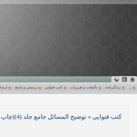
...
زندگی‌نامه
تألیفات و تقریرات
کتب فتوایی
پرسش و پاسخ
ارسا
کتب فتوایی
»
توضیح المسائل جامع جلد (4)(چاپ 1403)