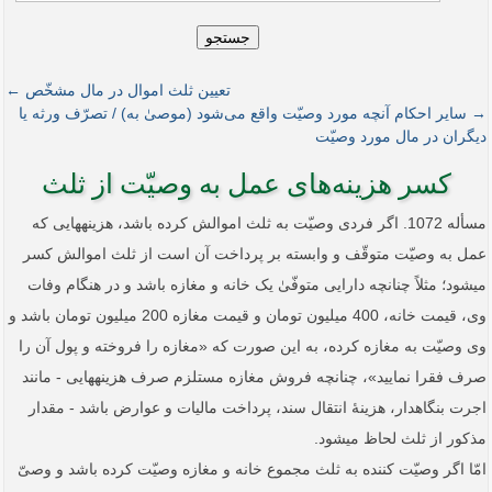
جستجو
تعیین ثلث اموال در مال مشخّص ←
→ سایر احکام آنچه مورد وصیّت واقع می‌شود (موصیٰ به) / تصرّف ورثه یا
دیگران در مال مورد وصیّت
کسر هزینه­‌های عمل به وصیّت از ثلث
مسأله 1072. اگر فردی وصیّت به ثلث اموالش کرده باشد، هزینه­هایی که
عمل به وصیّت متوقّف و وابسته بر پرداخت آن است از ثلث اموالش کسر
می­شود؛ مثلاً چنانچه دارایی متوفّیٰ یک خانه و مغازه باشد و در هنگام وفات
وی، قیمت خانه، 400 میلیون تومان و قیمت مغازه 200 میلیون تومان باشد و
وی وصیّت به مغازه کرده، به این صورت که «مغازه را فروخته و پول آن را
صرف فقرا نمایید»، چنانچه فروش مغازه مستلزم صرف هزینه­هایی - مانند
اجرت بنگاه­دار، هزینۀ انتقال سند، پرداخت مالیات و عوارض باشد - مقدار
مذکور از ثلث لحاظ می­شود.
امّا اگر وصیّت کننده به ثلث مجموع خانه و مغازه وصیّت کرده باشد و وصیّ