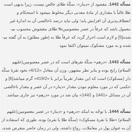
مسأله 1442.
مقصود از «دینار»، سکّۀ طلای خالص نیست، زیرا بدیهی است
طلا غالباً با مقداری از مادۀ معدنی دیگر مخلوط می­شود تا استحکام و
انعطاف‌پذیری آن افزایش یابد؛ ولی نباید درصد ناخالصی آن به اندازۀ غیر
معمول باشد که عرفاً در عصر معصومین‰ طلای مغشوش محسوب می­
شده[5] ­و لازم است احراز گردد که عرفاً طلا به (طور مطلق) به آن گفته می­
شده و به مورد مشکوک نمی­توان اکتفا نمود.
مسأله 1443.
«درهم» سکّۀ نقره­ای است که در عصر معصومین(علیهم
السلام) رایج بوده و بنابر نظر مشهور، وزن آن معادل «6/12» نخود نقرۀ سکّه‏
دار (مسکوک) است که این مقدار تقریباً برابر با «419/2» گرم می­باشد[6] و
حکمی که در مورد معلوم نبودن مقدار «دینار» در آن عصر و مقدار ناخالصی
آن در مسائل «1441 و 1442» بیان شد در مورد «درهم» نیز جاری می­باشد.
مسأله 1444.
با توجّه به اینکه «درهم» و «دینار» در عصر معصومین(علیهم
السلام) «طلا یا نقرۀ مسکوک» (سکّۀ طلا یا نقره) بوده، طوری که استفاده از
آن به عنوان پول در معاملات، رواج داشته، ولی در زمان حاضر منقرض شده،