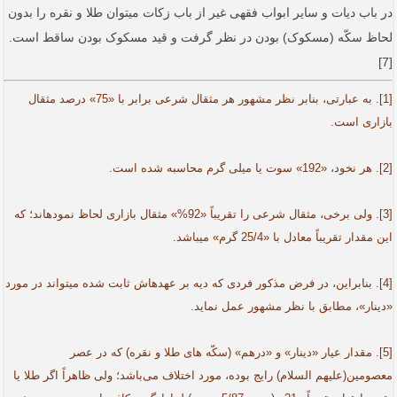
در باب دیات و سایر ابواب فقهی غیر از باب زکات می­توان طلا و نقره را بدون
لحاظ سکّه (مسکوک) بودن در نظر گرفت و قید مسکوک بودن ساقط است.
[7]
[1]. به عبارتی، بنابر نظر مشهور هر مثقال شرعی برابر با «75» درصد مثقال
بازاری است.
[2]. هر نخود، «192» سوت یا میلی گرم محاسبه شده است.
[3]. ولی برخی، مثقال شرعی را تقریباً «92%» مثقال بازاری لحاظ نموده­اند؛ که
این مقدار تقریباً معادل با «25/4 گرم» می­باشد.
[4]. بنابراین، در فرض مذکور فردی که دیه بر عهده­اش ثابت شده می­تواند در مورد
«دینار»، مطابق با نظر مشهور عمل نماید.
[5]. مقدار عیار «دینار» و «درهم» (سکّه­ های طلا و نقره) که در عصر
معصومین(علیهم السلام) رایج بوده، مورد اختلاف می‌باشد؛ ولی ظاهراً اگر طلا یا