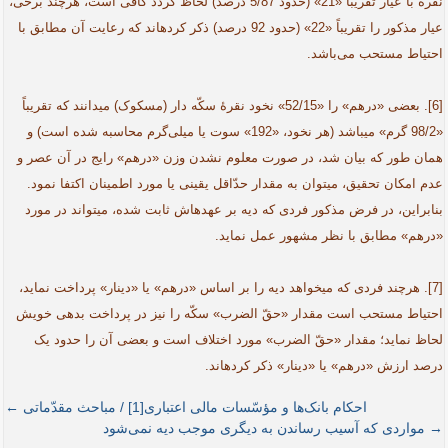
نقره با عیار تقریباً «21» (حدود 5/87 درصد) لحاظ گردد کافی است، هرچند برخی،
عیار مذکور را تقریباً «22» (حدود 92 درصد) ذکر کرده­اند که رعایت آن مطابق با
احتیاط مستحب می‌باشد.
[6]. بعضی «درهم» را «52/15» نخود نقرۀ سکّه­ دار­ (مسکوک) می­دانند که تقریباً
«98/2 گرم» می­باشد (هر نخود، «192» سوت یا میلی‌گرم محاسبه شده است) و
همان طور که بیان شد، در صورت معلوم نشدن وزن «درهم» رایج در آن عصر و
عدم امکان تحقیق، می­توان به مقدار حدّاقل یقینی یا مورد اطمینان اکتفا نمود.
بنابراین، در فرض مذکور فردی که دیه بر عهده­اش ثابت شده، می­تواند در مورد
«درهم» مطابق با نظر مشهور عمل نماید.
[7]. هرچند فردی که می­خواهد دیه را بر اساس «درهم» یا «دینار» پرداخت نماید،
احتیاط مستحب است مقدار «حقّ الضرب» سکّه را نیز در پرداخت بدهی خویش
لحاظ نماید؛ مقدار «حقّ الضرب» مورد اختلاف است و بعضی آن را حدود یک
درصد ارزش «درهم» یا «دینار» ذکر کرده­اند.
احکام بانک‌ها و مؤسّسات مالی اعتباری[1] / مباحث مقدّماتی ←
→ مواردی که آسیب رساندن به دیگری موجب دیه نمی‌شود