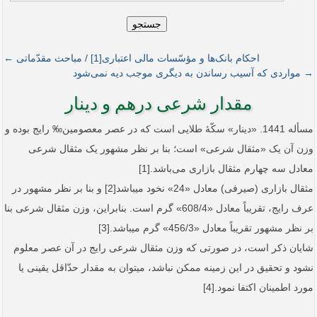
جستجو
احکام بانک‌ها و مؤسّسات مالی اعتباری[1] / مباحث مقدّماتی ←
→ مواردی که آسیب رساندن به دیگری موجب دیه نمی‌شود
مقدار شرعی درهم و دینار
مسأله 1441. «دینار» سکّۀ طلایی است که در عصر معصومین‰ رایج بوده و
وزن آن یک «مثقال شرعی» است؛ بنا بر نظر مشهور یک مثقال شرعی
معادل سه چهارم مثقال بازاری می‌باشد.[1]
مثقال بازاری (صیرفی) معادل «24» ­نخود می­باشد[2] و بنا بر نظر مشهور در
عرف رایج، تقریباً معادل «608/4» گرم است. بنابراین، وزن مثقال شرعی بنا
بر نظر مشهور تقریباً معادل «456/3» گرم می­باشد.[3]
شایان ذکر است، در صورتی که وزن مثقال شرعی رایج در آن عصر معلوم
نشود و تحقیق در این زمینه ممکن نباشد، می­توان به مقدار حدّاقل یقینی یا
مورد اطمینان اکتفا نمود.[4]