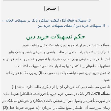
جستجو
6. تسهیلات جُعاله[1] / کیفیّت عملکرد بانک در تسهیلات جُعاله ←
→ 5. تسهیلات خرید دین / معنای تسهیلات خرید دین
حکم تسهیلات خرید دین
مسأله 1474. در قرارداد خرید دین، باید نکات ذیل رعایت شود:
1.
چک یا سفته یا برات حاکی از طلب واقعی و شرعی باشد و بانک بنابر
احتیاط لازم از حقیقی بودن طلب - هرچند با تحقیق و فحص و لحاظ قرائن و
نشانه­ها - اطمینان پیدا کند و تنها به اخبار متقاضی تسهیلات اکتفا نکند.
2.
ثمن خریدِ دین، نسیه نباشد، بلکه به صورت حالّ (بدون مدّت) قرار داده
شود.
3.
ثمن معامله، دینی که خریدار، آن را از دیگری طلب دارد، نباشد.[1]
مسأله 1475.
اگر بانک در ضمن خرید دین، با فروشنده (طلبکار) شرط نماید
در صورت تأخیر در وصول دین از شخص ثالث (بدهکار) و تحویلش به بانک در
زمان سررسید آن، طلبکار مبلغ معیّنی را بپردازد، (به صورت شرط فعل)[2]