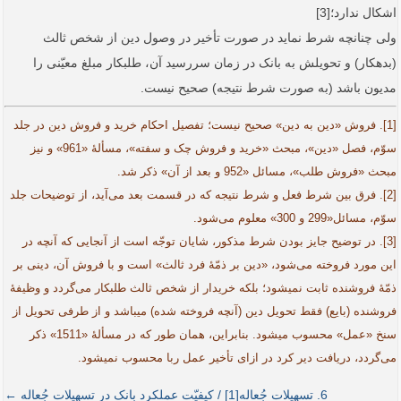
اشکال ندارد؛[3]
ولی چنانچه شرط نماید در صورت تأخیر در وصول دین از شخص ثالث
(بدهکار) و تحویلش به بانک در زمان سررسید آن، طلبکار مبلغ معیّنی را
مدیون باشد (به صورت شرط نتیجه) صحیح نیست.
[1]. فروش «دین به دین» صحیح نیست؛ تفصیل احکام خرید و فروش دین در جلد
سوّم، فصل «دین»، مبحث «خرید و فروش چک و سفته»، مسألۀ «961» و نیز
مبحث «فروش طلب»، مسائل «952 و بعد از آن» ذکر شد.
[2]. فرق بین شرط فعل و شرط نتیجه که در قسمت بعد می‌آید، از توضیحات جلد
سوّم، مسائل«299 و 300» معلوم می‌شود.
[3]. در توضیح جایز بودن شرط مذکور، شایان توجّه است از آنجایی که آنچه در
این مورد فروخته می‌شود، «دین بر ذمّۀ فرد ثالث» است و با فروش آن، دینی بر
ذمّۀ فروشنده ثابت نمی­شود؛ بلکه خریدار از شخص ثالث طلبکار می‌گردد و وظیفۀ
فروشنده (بایع) فقط تحویل دین (آنچه فروخته شده) می­باشد و از طرفی تحویل از
سنخ «عمل» محسوب می­شود. ‌بنابراین، همان طور که در مسألۀ «1511» ذکر
می‌گردد، دریافت دیر کرد در ازای تأخیر عمل ربا محسوب نمی­شود.
6. تسهیلات جُعاله[1] / کیفیّت عملکرد بانک در تسهیلات جُعاله ←