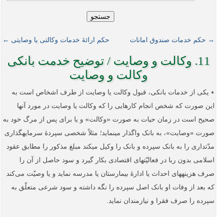
جستجو
→ حکم خدمات صندوق امانات
حکم ارائۀ خدمات وکالتی یا وصایتی ←
11. وکالت و وصایت‏ / توضیح خدمت بانکی
وکالت و وصایت
٭ یکی از خدمات بانکی، قبول وکالت یا وصایت از طرف اشخاص است به
این صورت که شخص انجام کارهایی را که وکالت یا وصایت در مورد آنها
صحیح است در زمان حیات به صورت «وکالت» و یا برای پس از مرگ خود به
صورت «وصایت»، به بانک‏ واگذار می­نماید؛ مثلاً شخصی سپردۀ سرمایه‏گذاری
مدّت‏داری را به بانک سپرده و بانک را وکیل می‏کند مبلغ مذکور را مطابق عقود
اسلامی بدون ربا در فعالیّت­های اقتصادی بکار گیرد و سود حاصل از آن را
صرف هزینه‏های احداث یا ادارۀ بیمارستان یا مدرسه نماید و یا وصیّت می‌کند
که بعد از وفات او بانک اصل سپرده را نگه داشته و سود شرعی متعلّق به
سپرده را صرف فقرا و نیازمندان نماید.