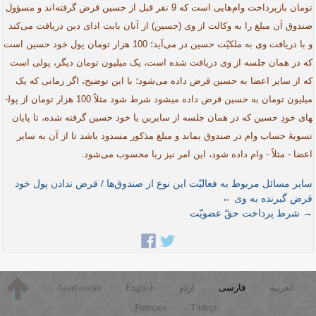
تومان بازپرداخت وام‌هایی است که 9 نفر قبل از حسین قرض گرفته‌اند و مسؤول
صندوق آن مبلغ را به وکالت از وی (حسین) از آنان بابت ادای دین دریافت می‌کند
و با دریافت وی به ملکیّت حسین در می‌آید؛ 100 هزار تومان ‌پول خود حسین است
که در همان جلسه از وی دریافت شده است، یک میلیون تومان دیگر، پولی است
که از سایر اعضا به حسین قرض داده می‌شود؛ با این توضیح، اگر زمانی که یک
میلیون تومان به حسین قرض داده می­شود شرط شود مثلاً 100 هزار تومان از پول­
های خودِ حسین که در همان جلسه از سایرین یا خود حسین گرفته شده، تا پایان
تسویۀ حساب وام در صندوق بماند و مبلغ مذکور مسدود باشد تا از آن به سایر
اعضا - مثلاً - وام داده شود، این امر نیز ربا محسوب می‌شود.
سایر مسائل مربوط به فعالیّت این نوع از صندوق‌ها / قرض ندادن پول خود
قرض گیرنده به وی ←
→ شرط پرداخت حقّ عضویّت
العربية
فارسی
اردو
English
Azərbaycan
Français
Türkçe