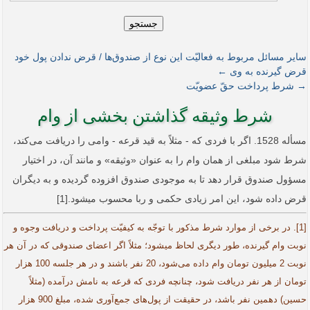
جستجو
سایر مسائل مربوط به فعالیّت این نوع از صندوق‌ها / قرض ندادن پول خود
قرض گیرنده به وی ←
→ شرط پرداخت حقّ عضویّت
شرط وثیقه گذاشتن بخشی از وام
مسأله 1528. اگر با فردی که - مثلاً به قید قرعه - وامی را دریافت می‌کند،
شرط شود مبلغی از همان وام را به عنوان «وثیقه» و مانند آن، در اختیار
مسؤول صندوق قرار دهد تا به موجودی صندوق افزوده گردیده و به دیگران
قرض داده شود، این امر زیادی حکمی و ربا محسوب می­شود.[1]
[1]. در برخی از موارد شرط مذکور با توجّه به کیفیّت پرداخت و دریافت وجوه و
نوبت وام گیرنده، طور دیگری لحاظ می­شود؛ مثلاً اگر اعضای صندوقی که در آن هر
نوبت 2 میلیون تومان وام داده می‌شود، 20 نفر باشند و در هر جلسه 100 هزار
تومان از هر نفر دریافت شود، ‌چنانچه فردی که قرعه به نامش درآمده (مثلاً
حسین) دهمین نفر باشد، ‌در حقیقت از پول‌های جمع‌آوری شده، مبلغ 900 هزار