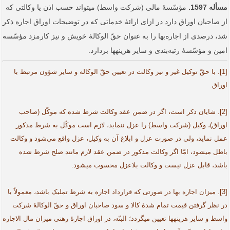
مسأله 1597.
مؤسّسۀ مالی (شرکت واسط) می­تواند حسب اذن یا وکالتی که
از صاحبان اوراق دارد در ازای ارائۀ خدماتی که در توضیحات اوراق اجاره ذکر
شد، درصدی از اجاره‌بها را به عنوان حقّ الوکالۀ خویش و نیز کارمزد مؤسّسه
امین و مؤسّسۀ رتبه‌بندی و سایر هزینه­ها بردارد.
[1]. با حقّ توکیل غیر و نیز وکالت در تعیین حقّ الوکاله و سایر شؤون مرتبط با
اوراق.
[2]. شایان ذکر است، اگر در ضمن عقد وکالت شرط شده که موکّل (صاحب
اوراق)، وکیل (شرکت واسط) را عزل ننماید، لازم است موکّل به شرط مذکور
عمل نماید، ولی در صورت عزل و ابلاغ آن به وکیل، عزل واقع می‌شود و وکالت
باطل می­شود، امّا اگر وکالت مذکور در ضمن عقد لازم مانند صلح شرط شده
باشد، قابل عزل نیست و وکالت بلاعزل محسوب می­شود.
[3]. میزان اجاره بها در صورتی که قرارداد اجاره به شرط تملیک باشد، معمولاً با
در نظر گرفتن قیمت تمام شدۀ کالا و سود صاحبان اوراق و حقّ الوکالۀ شرکت
واسط و سایر هزینه­ها تعیین می‏گردد؛ البتّه، در اوراق اجارۀ رهنی میزان مال الاجاره