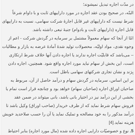
در مدّت اجاره تبدیل نمی­شوند؛
البتّه، در صحیح بودن عقد اجاره در مورد دارایی­های ثابت و با داوام شرعاً
شرط نیست که دارایی­های غیر قابل اجارۀ شرکت سهامی، نسبت به دارایی­های
قابل اجاره (دارایی­های ثابت و بادوام) جنبۀ تبعی داشته باشد.
امّا از آنجا که سهام معمولاً مشتمل بر سرمایه در گردش شرکت - اعم از
وجوه نقدی، مواد اولیّه، محصولات تولید شدۀ آمادۀ عرضه به بازار و مطالبات
– می‌باشد که قابلیّت اجاره ندارند یا اجاره دادن آنها خلاف شرط ارتکازی
است، این بخش از سهام نباید مورد اجاره واقع شود. همچنین، اجاره دادن
بِرَند و نشان تجاری شرکت­های سهامی باطل است.
بر این اساس، سرمایه در گردش سهام و درآمد حاصل از آن، مربوط به
صاحبان اوراق اجاره (صاحبان سهام) خواهد بود و چنانچه قرار است تمام یا
بخشی از این درآمد نیز در اختیار بانی باشد، بانی می­تواند در ضمن عقد
فروش سهام شرط نماید که از طرف خریدار (صاحب اوراق) وکیل باشد تا
درآمد مذکور را به خود مصالحه و تملیک نماید یا آن را حسب صلاحدید خویش
هزینه نماید.[4]
5.
نوع و خصوصیّات دارایی اجاره داده شده (مال مورد اجاره) بنابر احتیاط