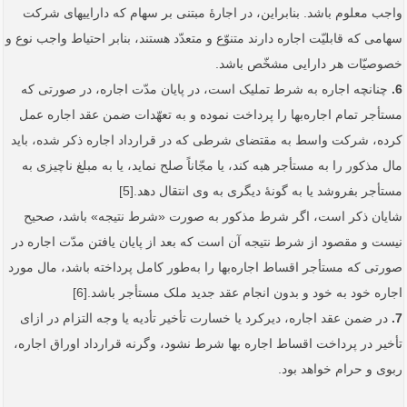
واجب معلوم باشد. بنابراین، در اجارۀ مبتنی بر سهام که دارایی­های شرکت
سهامی که قابلیّت اجاره دارند متنوّع و متعدّد هستند، بنابر احتیاط واجب نوع و
خصوصیّات هر دارایی مشخّص باشد.
6.
چنانچه اجاره به شرط تملیک است، در پایان مدّت اجاره، در صورتی که
مستأجر تمام اجاره‌بها را پرداخت نموده و به تعهّدات ضمن عقد اجاره عمل
کرده، شرکت واسط به مقتضای شرطی که در قرارداد اجاره ذکر شده، باید
مال مذکور را به مستأجر هبه کند، یا مجّاناً صلح نماید، یا به مبلغ ناچیزی به
مستأجر بفروشد یا به گونۀ دیگری به وی انتقال دهد.[5]
شایان ذکر است، اگر شرط مذکور به صورت «شرط نتیجه» باشد، صحیح
نیست و مقصود از شرط نتیجه آن است که بعد از پایان یافتن مدّت اجاره‏ در
صورتی که مستأجر اقساط اجاره‌بها را به‌طور کامل پرداخته باشد، مال مورد
اجاره خود به خود و بدون انجام عقد جدید ملک مستأجر باشد.[6]
7.
در ضمن عقد اجاره، دیرکرد یا خسارت تأخیر تأدیه یا وجه التزام در ازای
تأخیر در پرداخت اقساط اجاره بها شرط نشود، وگرنه قرارداد اوراق اجاره،
ربوی و حرام خواهد بود.