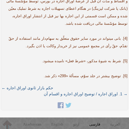
و اقساط و مدّت آن قبل از عرضۀ اوراق اجاره در بورس، توسط مؤسّسۀ مالی
(بانک یا شرکت لیزینگ) در هنگام اعطای تسهیلات اجاره به شرط تملیک معیّن
شده و ممکن است قسمتی از این اجاره بها نیز قبل از انتشار اوراق اجاره،
توسط مؤسّسۀ مالی دریافت شده باشد.
[4]. بانی می­تواند در مورد سایر حقوق متعلّق به سهام‌دار مانند استفاده از حقّ
تقدّم، حقّ رأی در مجمع عمومی نیز از خریدار وکالت یا اذن بگیرد.
[5]. شرط به شیوۀ مذکور، «شرط فعل» نامیده می­شود.
[6]. توضیح بیشتر در جلد سوّم، مسألۀ «299» ذکر شد.
حکم بازار ثانوی اوراق اجاره ←
→ 1. اوراق اجاره / توضیح اوراق اجاره و اقسام آن
العربية
فارسی
اردو
English
Azərbaycan