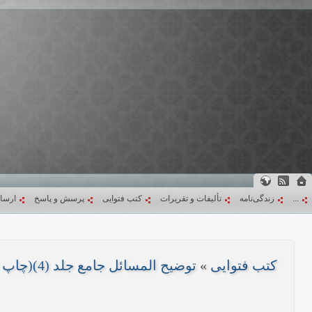
...
زندگی‌نامه
تألیفات و تقریرات
کتب فتوایی
پرسش و پاسخ
ارسا
کتب فتوایی
»
توضیح المسائل جامع جلد (4)(چاپ 1403)