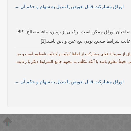
اوراق مشارکت قابل تعویض یا تبدیل به سهام و حکم آن ←
ارایی صاحبان اوراق ممکن است ترکیبی از زمین، بناء، مصالح، کالا،
عایت شرایط صحیح بودن بیع عین و دین باشد.[1]
[1]. از جمله شرایط آن است که بنابر احتیاط واجب، نوع و مقدار و اوصاف هر کدام از موارد مذکور معلوم باشد، ولی معمولاً در هنگام فروش، سهم صاحب اوراق از سرمایۀ فعلی مشارکت از لحاظ کمیّت و کیفیّت نامعلوم است و می­
یقاً معلوم باشد یا آنکه مکلّف به مجتهد جامع الشرایط دیگر با رعایت
اوراق مشارکت قابل تعویض یا تبدیل به سهام و حکم آن ←