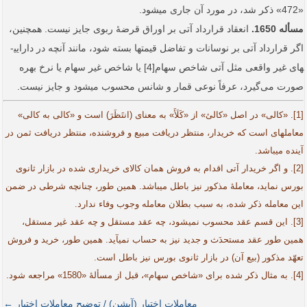
«472» ذکر شد، در مورد آن جاری می­شود.
مسأله 1650.
انعقاد قرارداد آتی بر اوراق قرضۀ ربوی جایز نیست. همچنین،
اگر قرارداد آتی بر نوسانات و تفاضل قیمت­ها بسته شود، مانند آنچه در دارایی­
های غیر واقعی مثل آتی شاخص سهام[4] یا شاخص غیر سهام یا نرخ بهره
صورت می‌گیرد، عرفاً نوعی قمار و شانس محسوب می­شود و جایز نیست.
[1]. «کالی» در اصل «کالئ» از «کَلَأَ» به معنای (انتَظَرَ) است و «کالی به کالی»
معامله­ای است که خریدار، منتظر دریافت مبیع و فروشنده، منتظر دریافت ثمن در
آینده می­باشد.
[2]. و اگر خریدار آتی اقدام به فروش همان کالای خریداری شده در بازار ثانوی
بورس نماید، معاملۀ مذکور نیز باطل می­باشد. همین طور، چنانچه شرطی در ضمن
این معامله ذکر شده، به سبب بطلان معامله وجوب وفاء ندارد.
[3]. این قسم عقد محسوب نمی­شود، چه عقد مستقل و چه عقد غیر مستقل،
همین طور عقد مستحدَث و جدید نیز به حساب نمی­آید. همین طور، خرید و فروش
تعهّد مذکور (بیع آن) در بازار ثانوی بورس نیز باطل است.
[4]. به مثال ذکر شده برای «شاخص سهام»، قبل از مسألۀ «1580» مراجعه شود.
معاملات اختیار (آپشن) / توضیح معاملات اختیار ←