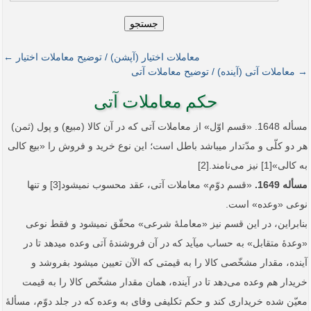
جستجو
معاملات اختیار (آپشن) / توضیح معاملات اختیار ←
→ معاملات آتی (آینده) / توضیح معاملات آتی
حکم معاملات آتی
مسأله 1648. «قسم اوّل» از معاملات آتی که در آن کالا (مبیع) و پول (ثمن)
هر دو کلّی و مدّت­دار می­باشد باطل است؛ این نوع خرید و فروش را «بیع کالی
به کالی»[1] نیز می‌نامند.[2]
مسأله 1649.
«قسم دوّم» معاملات آتی، عقد محسوب نمی­شود[3] و تنها
نوعی «وعده» است.
بنابراین، در این قسم نیز «معاملۀ شرعی» محقّق نمی­شود و فقط نوعی
«وعدۀ متقابل» به حساب می­آید که در آن فروشندۀ آتی وعده می­دهد تا در
آینده، مقدار مشخّصی کالا را به قیمتی که الآن تعیین می­شود بفروشد و
خریدار هم وعده می‌دهد تا در آینده، همان مقدار مشخّص کالا را به قیمت
معیّن شده خریداری کند و حکم تکلیفی وفای به وعده که در جلد دوّم، مسألۀ