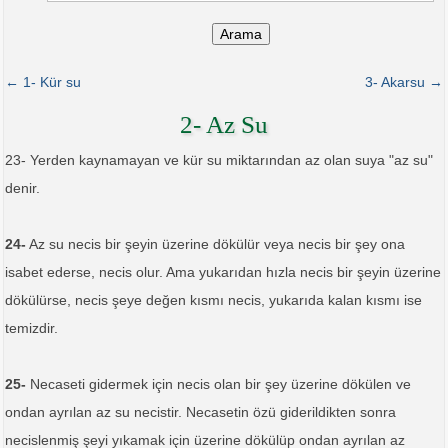
Arama
← 1- Kür su
3- Akarsu →
2- Az Su
23- Yerden kaynamayan ve kür su miktarından az olan suya "az su"
denir.
24-
Az su necis bir şeyin üzerine dökülür veya necis bir şey ona
isabet ederse, necis olur. Ama yukarıdan hızla necis bir şeyin üzerine
dökülürse, necis şeye değen kısmı necis, yukarıda kalan kısmı ise
temizdir.
25-
Necaseti gidermek için necis olan bir şey üzerine dökülen ve
ondan ayrılan az su necistir. Necasetin özü giderildikten sonra
necislenmiş şeyi yıkamak için üzerine dökülüp ondan ayrılan az