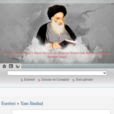
Büyük Taklid Merci'i Sayın Seyyid Ali Hüseyni Sistani’nin Bürosunun Resmi
İnternet Sitesi
Eserleri
Sorular ve Cevaplar
Soru gönder
Eserleri
»
Tam İlmihal