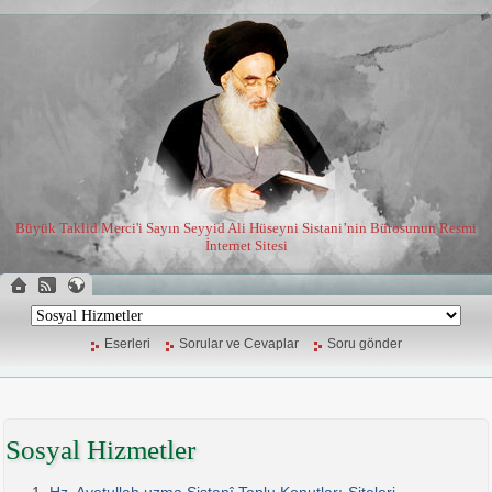
Büyük Taklid Merci'i Sayın Seyyid Ali Hüseyni Sistani’nin Bürosunun Resmi
İnternet Sitesi
Eserleri
Sorular ve Cevaplar
Soru gönder
Sosyal Hizmetler