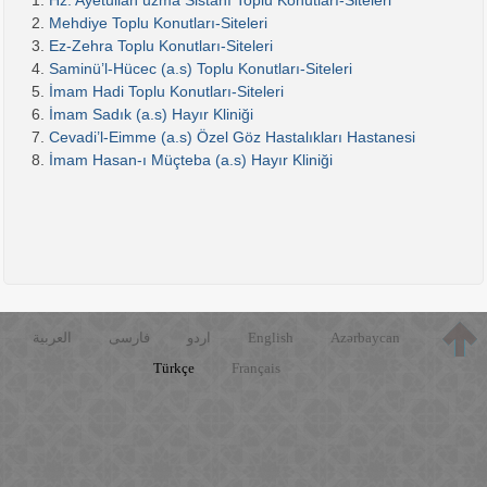
Hz. Ayetullah uzma Sistanî Toplu Konutları-Siteleri
Mehdiye Toplu Konutları-Siteleri
Ez-Zehra Toplu Konutları-Siteleri
Saminü’l-Hücec (a.s) Toplu Konutları-Siteleri
İmam Hadi Toplu Konutları-Siteleri
İmam Sadık (a.s) Hayır Kliniği
Cevadi’l-Eimme (a.s) Özel Göz Hastalıkları Hastanesi
İmam Hasan-ı Müçteba (a.s) Hayır Kliniği
العربية
فارسی
اردو
English
Azərbaycan
Türkçe
Français