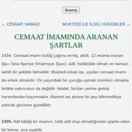
Arama
← CEMAAT NAMAZI
MUKTEDİ İLE İLGİLİ HÜKÜMLER →
CEMAAT İMAMINDA ARANAN
ŞARTLAR
1434- Cemaat imamı bulûğ çağına ermiş, akıllı, 12 imama inanan
Şia-ı İsna Aşeriye (İmamiyye Şiası), âdil, helâlzâde olmalı ve namazı
sahih bir şekilde bilmelidir. Muktedi erkek ise, uyulan cemaat imamı
da erkek olmalıdır. On yaşındaki bir çocuğa uymak mümkün olmakla
birlikte sakıncasız da değildir. Adalet, farzları yerine getirip
haramlardan kaçınmaktır. Alameti ise aksine bir şey bilinmedikçe
zahirde görünen güzelliktir.
1435-
Adil bildiği bir imamın, hâlâ adil olup olmadığından şüphe eden
bir kimse, ona uyabilir.