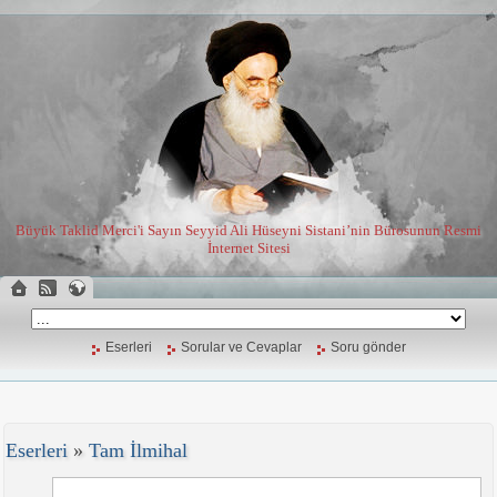
Büyük Taklid Merci'i Sayın Seyyid Ali Hüseyni Sistani’nin Bürosunun Resmi
İnternet Sitesi
Eserleri
Sorular ve Cevaplar
Soru gönder
Eserleri
»
Tam İlmihal