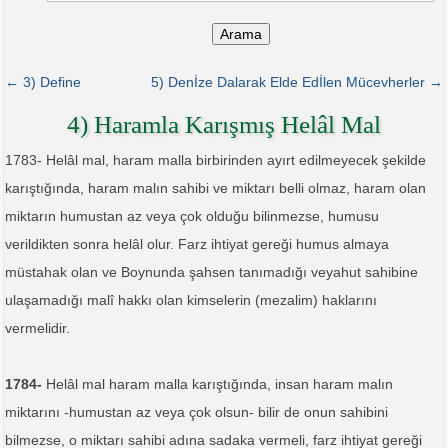
Arama
← 3) Define
5) Denİze Dalarak Elde Edİlen Mücevherler →
4) Haramla Karışmış Helâl Mal
1783- Helâl mal, haram malla birbirinden ayırt edilmeyecek şekilde
karıştığında, haram malın sahibi ve miktarı belli olmaz, haram olan
miktarın humustan az veya çok olduğu bilinmezse, humusu
verildikten sonra helâl olur. Farz ihtiyat gereği humus almaya
müstahak olan ve Boynunda şahsen tanımadığı veyahut sahibine
ulaşamadığı malî hakkı olan kimselerin (mezalim) haklarını
vermelidir.
1784-
Helâl mal haram malla karıştığında, insan haram malın
miktarını -humustan az veya çok olsun- bilir de onun sahibini
bilmezse, o miktarı sahibi adına sadaka vermeli, farz ihtiyat gereği