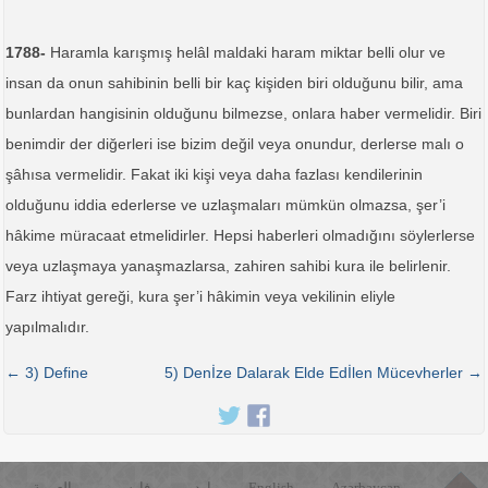
1788-
Haramla karışmış helâl maldaki haram miktar belli olur ve
insan da onun sahibinin belli bir kaç kişiden biri olduğunu bilir, ama
bunlardan hangisinin olduğunu bilmezse, onlara haber vermelidir. Biri
benimdir der diğerleri ise bizim değil veya onundur, derlerse malı o
şâhısa vermelidir. Fakat iki kişi veya daha fazlası kendilerinin
olduğunu iddia ederlerse ve uzlaşmaları mümkün olmazsa, şer’i
hâkime müracaat etmelidirler. Hepsi haberleri olmadığını söylerlerse
veya uzlaşmaya yanaşmazlarsa, zahiren sahibi kura ile belirlenir.
Farz ihtiyat gereği, kura şer’i hâkimin veya vekilinin eliyle
yapılmalıdır.
← 3) Define
5) Denİze Dalarak Elde Edİlen Mücevherler →
العربية
فارسی
اردو
English
Azərbaycan