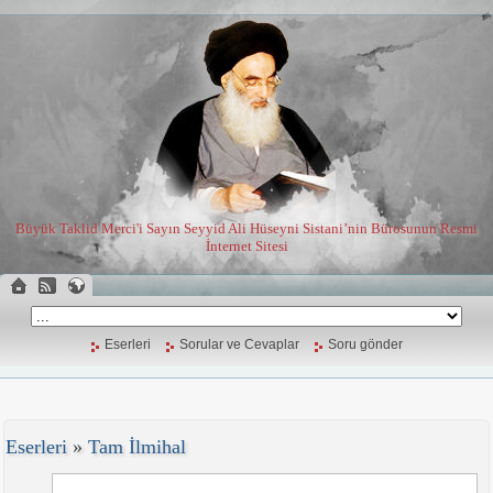
Büyük Taklid Merci'i Sayın Seyyid Ali Hüseyni Sistani’nin Bürosunun Resmi
İnternet Sitesi
Eserleri
Sorular ve Cevaplar
Soru gönder
Eserleri
»
Tam İlmihal