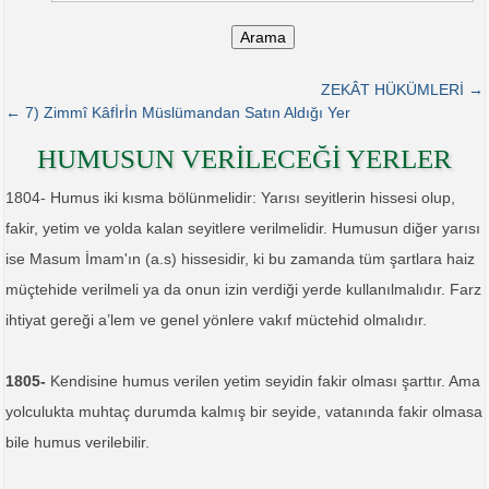
Arama
ZEKÂT HÜKÜMLERİ →
← 7) Zimmî Kâfİrİn Müslümandan Satın Aldığı Yer
HUMUSUN VERİLECEĞİ YERLER
1804- Humus iki kısma bölünmelidir: Yarısı seyitlerin hissesi olup,
fakir, yetim ve yolda kalan seyitlere verilmelidir. Humusun diğer yarısı
ise Masum İmam'ın (a.s) hissesidir, ki bu zamanda tüm şartlara haiz
müçtehide verilmeli ya da onun izin verdiği yerde kullanılmalıdır. Farz
ihtiyat gereği a’lem ve genel yönlere vakıf müctehid olmalıdır.
1805-
Kendisine humus verilen yetim seyidin fakir olması şarttır. Ama
yolculukta muhtaç durumda kalmış bir seyide, vatanında fakir olmasa
bile humus verilebilir.