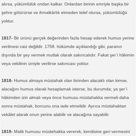
alırsa, yükümlülük ondan kalkar. Onlardan birinin emriyle başka bir
şehre götürürse ve ihmalkârlık etmeden telef olursa, yükümlülüğü
yoktur.
1817-
Bir ürünü gerçek değerinden fazla hesap ederek humus yerine
verilmesi caiz değildir. 1758. hükümde açıklandığı gibi, paranın
dışında bir şey vermek mutlak olarak sakıncalıdır. Fakat şer’i hâkimin
veya vekilinin izniyle verilirse sakıncası yoktur.
1818-
Humus almaya müstahak olan birinden alacaklı olan kimse,
alacağını humus olarak hesaplamak isterse, bu durumda; ya şer’i
hâkimden izin almalı veya önce humusu müstahakka vermeli daha
sonra müstahak, borcunu ona iade etmelidir. Ayrıca müstahaktan
vekâlet alarak onun yerine alabilir ve alacağına sayabilir.
1819-
Malik humusu müstehakka vererek, kendisine geri vermesini