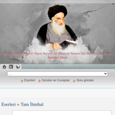
Büyük Taklid Merci'i Sayın Seyyid Ali Hüseyni Sistani’nin Bürosunun Resmi
İnternet Sitesi
Eserleri
Sorular ve Cevaplar
Soru gönder
Eserleri
»
Tam İlmihal