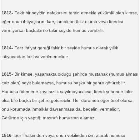
1813-
Fakir bir seyidin nafakasını temin etmekle yükümlü olan kimse,
eğer onun ihtiyaçlarını karşılamaktan âciz olursa veya kendisi
vermiyorsa, başkaları o fakir seyide humus verebilir.
1814-
Farz ihtiyat gereği fakir bir seyide humus olarak yıllık
ihtiyacından fazlası verilmemelidir.
1815-
Bir kimse, yaşamakta olduğu şehirde müstahak (humus alması
caiz olan) seyit bulamazsa, humusu başka bir şehre götürebilir.
Humusu ödemede kayıtsızlık sayılmayacaksa, kendi şehrinde fakir
olsa bile başka bir şehre götürebilir. Her durumda eğer telef olursa,
onu korumada ihmalkâr davranmasa da, bedelini vermelidir.
Götürme için yaptığı masrafı humustan alamaz.
1816-
Şer’i hâkimden veya onun vekilinden izin alarak humusu