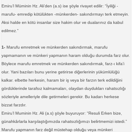
Emiru’l Müminin Hz. Ali’den (a.s) ise şöyle rivayet edilir: “İyiliği -
marufu- emredip kötülükten -münkerden- sakındırmayı terk etmeyin.
Aksi halde en kötü insanlar size hakim olur ve dualarınız da kabul
edilmez.”
1-
Marufu emretmek ve münkerden sakındırmak, marufu
yapmamanın ve münkeri yapmanın haram olduğu durumda farz olur.
Böylece marufu emretmek ve münkerden sakındırmak, farz-ı kifa’i
olur. Yani bazıları bunu yerine getirirse diğerlerinin yükümlülüğü
kalkar. elbette herkesin, haram bir iş veya bir farzın terk edildiğini
gördüklerinde tarafsız kalmamaları, olaydan duydukları rahatsızlığı
sözleriyle amelleriyle dile getirmeleri gerekir. Bu kadarı herkese
bizzat farzdır.
Emiru’l Muminin Hz. Ali (a.s) şöyle buyuruyor: “Resuli Erken bize,
günahkârlarla karşılaştığımızda rahatsızlığımızı belirtmemizi istedi.”
Marufu yapmanın farz değil müstehap olduğu veya münkeri