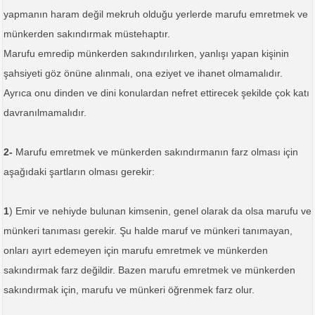
yapmanın haram değil mekruh olduğu yerlerde marufu emretmek ve
münkerden sakındırmak müstehaptır.
Marufu emredip münkerden sakındırılırken, yanlışı yapan kişinin
şahsiyeti göz önüne alınmalı, ona eziyet ve ihanet olmamalıdır.
Ayrıca onu dinden ve dini konulardan nefret ettirecek şekilde çok katı
davranılmamalıdır.
2-
Marufu emretmek ve münkerden sakındırmanın farz olması için
aşağıdaki şartların olması gerekir:
1
) Emir ve nehiyde bulunan kimsenin, genel olarak da olsa marufu ve
münkeri tanıması gerekir. Şu halde maruf ve münkeri tanımayan,
onları ayırt edemeyen için marufu emretmek ve münkerden
sakındırmak farz değildir. Bazen marufu emretmek ve münkerden
sakındırmak için, marufu ve münkeri öğrenmek farz olur.