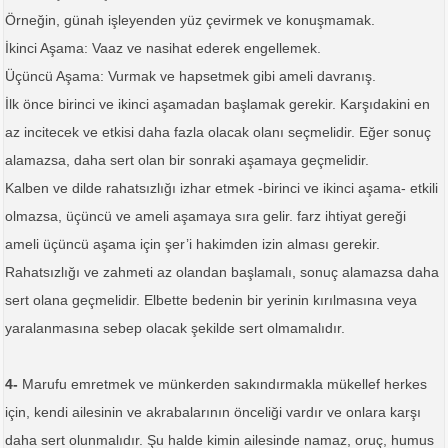
Örneğin, günah işleyenden yüz çevirmek ve konuşmamak.
İkinci Aşama: Vaaz ve nasihat ederek engellemek.
Üçüncü Aşama: Vurmak ve hapsetmek gibi ameli davranış.
İlk önce birinci ve ikinci aşamadan başlamak gerekir. Karşıdakini en
az incitecek ve etkisi daha fazla olacak olanı seçmelidir. Eğer sonuç
alamazsa, daha sert olan bir sonraki aşamaya geçmelidir.
Kalben ve dilde rahatsızlığı izhar etmek -birinci ve ikinci aşama- etkili
olmazsa, üçüncü ve ameli aşamaya sıra gelir. farz ihtiyat gereği
ameli üçüncü aşama için şer’i hakimden izin alması gerekir.
Rahatsızlığı ve zahmeti az olandan başlamalı, sonuç alamazsa daha
sert olana geçmelidir. Elbette bedenin bir yerinin kırılmasına veya
yaralanmasına sebep olacak şekilde sert olmamalıdır.
4-
Marufu emretmek ve münkerden sakındırmakla mükellef herkes
için, kendi ailesinin ve akrabalarının önceliği vardır ve onlara karşı
daha sert olunmalıdır. Şu halde kimin ailesinde namaz, oruç, humus