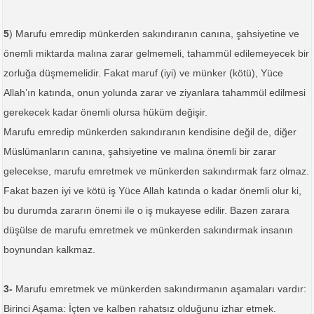
5
) Marufu emredip münkerden sakındıranın canına, şahsiyetine ve
önemli miktarda malına zarar gelmemeli, tahammül edilemeyecek bir
zorluğa düşmemelidir. Fakat maruf (iyi) ve münker (kötü), Yüce
Allah’ın katında, onun yolunda zarar ve ziyanlara tahammül edilmesi
gerekecek kadar önemli olursa hüküm değişir.
Marufu emredip münkerden sakındıranın kendisine değil de, diğer
Müslümanların canına, şahsiyetine ve malına önemli bir zarar
gelecekse, marufu emretmek ve münkerden sakındırmak farz olmaz.
Fakat bazen iyi ve kötü iş Yüce Allah katında o kadar önemli olur ki,
bu durumda zararın önemi ile o iş mukayese edilir. Bazen zarara
düşülse de marufu emretmek ve münkerden sakındırmak insanın
boynundan kalkmaz.
3-
Marufu emretmek ve münkerden sakındırmanın aşamaları vardır:
Birinci Aşama: İçten ve kalben rahatsız olduğunu izhar etmek.