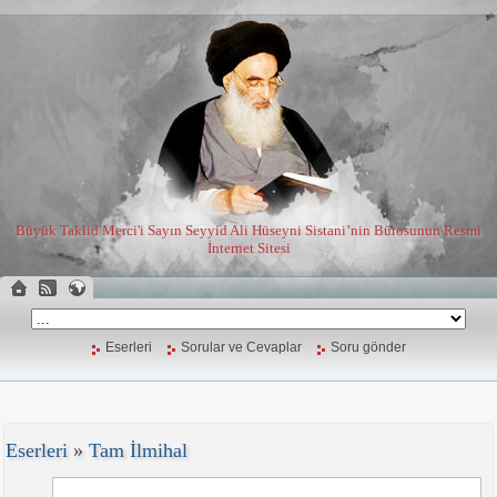
Büyük Taklid Merci'i Sayın Seyyid Ali Hüseyni Sistani’nin Bürosunun Resmi
İnternet Sitesi
Eserleri
Sorular ve Cevaplar
Soru gönder
Eserleri
»
Tam İlmihal