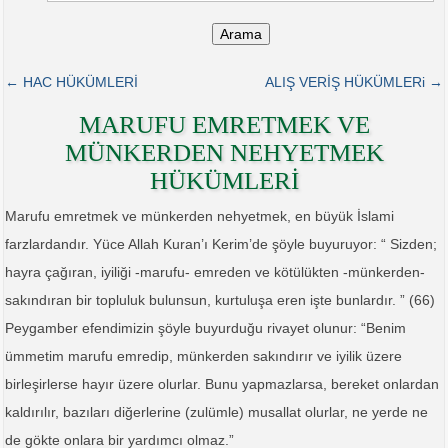
Arama
← HAC HÜKÜMLERİ
ALIŞ VERİŞ HÜKÜMLERi →
MARUFU EMRETMEK VE
MÜNKERDEN NEHYETMEK
HÜKÜMLERİ
Marufu emretmek ve münkerden nehyetmek, en büyük İslami
farzlardandır. Yüce Allah Kuran’ı Kerim’de şöyle buyuruyor: “ Sizden;
hayra çağıran, iyiliği -marufu- emreden ve kötülükten -münkerden-
sakındıran bir topluluk bulunsun, kurtuluşa eren işte bunlardır. ” (66)
Peygamber efendimizin şöyle buyurduğu rivayet olunur: “Benim
ümmetim marufu emredip, münkerden sakındırır ve iyilik üzere
birleşirlerse hayır üzere olurlar. Bunu yapmazlarsa, bereket onlardan
kaldırılır, bazıları diğerlerine (zulümle) musallat olurlar, ne yerde ne
de gökte onlara bir yardımcı olmaz.”