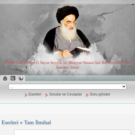
Büyük Taklid Merci'i Sayın Seyyid Ali Hüseyni Sistani’nin Bürosunun Resmi
İnternet Sitesi
Eserleri
Sorular ve Cevaplar
Soru gönder
Eserleri
»
Tam İlmihal