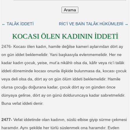
Arama
← TALÂK İDDETİ
RİC’İ VE BAİN TALÂK HÜKÜMLERİ →
KOCASI ÖLEN KADININ İDDETİ
2476- Kocası ölen kadın, hamile değilse kameri aylarından dört ay
on gün iddet beklemelidir. Yani başkasıyla evlenmemelidir. Her ne
kadar kadın çocuk, yeise, mut’a nikâhlı olsa da, kâfir veya ric’i talâk
iddeti döneminde kocası onunla ilişkide bulunmasa da, kocası çocuk
veya deli olsa da, dört ay on gün ölüm iddeti beklemelidir. Hamile
olursa çocuğu doğurana kadar, çocuk dört ay on günden önce
dünyaya gelirse, dört ay on günü dolduruncaya kadar sabretmelidir.
Buna vefat iddeti denir.
2477-
Vefat iddetinde olan kadının, süslü elbise giyip sürme çekmesi
haramdır. Aynı şekilde her türlü süslenmek ona haramdır. Evden