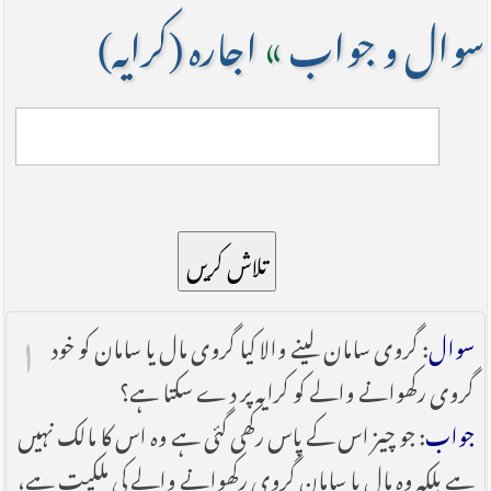
سوال و جواب
»
اجارہ (کرایہ)
تلاش کریں
۱
سوال
: گروی سامان لینے والا کیا گروی مال یا سامان کو خود
گروی رکھوانے والے کو کرایہ پر دے سکتا ہے؟
جواب
: جو چیز اس کے پاس رکھی گئی ہے وہ اس کا مالک نہیں
ہے بلکہ وہ مال یا سامان گروی رکھوانے والے کی ملکیت ہے،