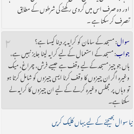
اور وہ صرف اس میں گروی رکھنے کی شرطوں کے مطابق
تصرف کر سکتا ہے ۔
۲
سوال
: مسجد کے سامان کو کرایہ پر دینا کیسا ہے؟
جواب
: مسجد کے استعمال کے لیے کرایہ لینا جایز نہیں ہے،
ہاں جو چیز مسجد کے لیے و‎‎‌قف ہے جیسے فرش، چرا‏غ، میک
وغیرہ اگر ان چیزوں کا وقف کرنا ایسی چیزوں کو شامل کرتا ہو
تو وہاں پر مجلس وغیرہ کرنے کے لیے ان چیزوں کا کرایہ لے
سکتا ہے۔
نیا سوال بھیجنے کے لیے یہاں کلیک کریں