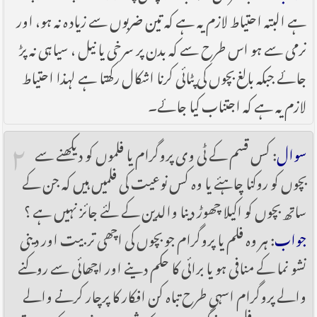
ہے البتہ احتیاط لازم یہ ہے کہ تین ضربوں سے زیادہ نہ ہو، اور
نرمی سے ہو اس طرح سے کہ بدن پر سرخی یا نیل ، سیاہی نہ پڑ
جائے جبکہ بالغ بچوں کی پٹائی کرنا اشکال رکھتا ہے لہذا احتیاط
لازم یہ ہے کہ اجتناب کیا جائے۔
۲
سوال
: کس قسم کے ٹی وی پروگرام یا فلموں کو دیکھنے سے
بچوں کو روکنا چاہئے یا وہ کس نوعیت کی فلمیں ہیں کہ جن کے
ساتھ بچوں کو اکیلا چھوڑ دینا والدین کے لئے جائز نہیں ہے ؟
جواب
: ہر وہ فلم یا پروگرام جو بچوں کی اچھی تربیت اور دینی
نشو نما کے منافی ہو یا برائی کا حکم دینے اور اچھائی سے روکنے
والے پروگرام اسہی طرح تباہ کن افکار کا پرچار کرنے والے