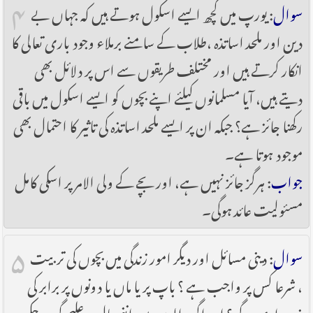
۴
سوال
: یورپ میں کچھ ایسے اسکول ہوتے ہیں کہ جہاں بے
دین اور ملحد اساتذہ ،طلاب کے سامنے برملاء وجود باری تعالی کا
انکار کرتے ہیں اور مختلف طریقوں سے اس پر دلائل بھی
دیتے ہیں، آیا مسلمانوں کیلئے اپنے بچوں کو ایسے اسکول میں باقی
رکھنا جائز ہے؟ جبکہ ان پر ایسے ملحد اساتذہ کی تاثیر کا احتمال بھی
موجود ہوتا ہے۔
جواب
: ہرگز جائز نہیں ہے، اور بچے کے ولی الامر پر اسکی کامل
مسئولیت عائد ہوگی۔
۵
سوال
: دینی مسائل اور دیگر امور زندگی میں بچوں کی تربیت
، شرعا کس پر واجب ہے ؟ باپ پر یا ماں یا دونوں پر برابر کی
ذمہ داری ہوگی؟ اور اگر والدین میں انفصال و علیحدگی ہوچکی