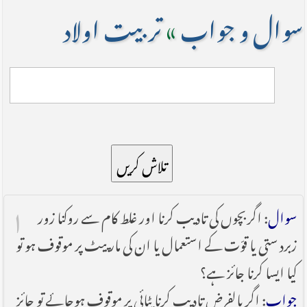
سوال و جواب
»
تربيت اولاد
تلاش کریں
۱
سوال
: اگر بچوں کی تادیب کرنا اور غلط کام سے روکنا زور
زبردستی یا قوّت کے استعمال یا ان کی مار پیٹ پر موقوف ہو تو
کیا ایسا کرنا جائز ہے؟
جواب
: اگر بالفرض تادیب کرنا پٹائی پر موقوف ہوجائے تو جائز