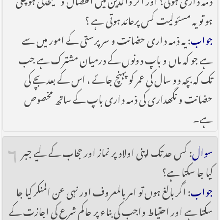
ہو تو یہ مسئولیت کس پرعائد ہوتی ہے ؟
جواب
: یہ ذمہ داری حضانت و سر پرستی کے امور میں سے
ہے جو کہ ماں و باپ دونوں کے درمیان مشترک ہے جب
تک کہ بچہ دو سال کی عمر کو پہنچ جائے ، اس کے بعد بچے کی
حضانت و نگھداری کی ذمہ داری باپ کے ساتھ مخصوص
ہے۔
۶
سوال
: کس حد تک اپنی اولاد پر نماز اور حجاب کے لیے جبر
کیا جا سکتا ہے؟
جواب
: اگر بالغ ہوں تو امر بالمعروف اور نہی عن المنکر کیا جا
سکتا ہے اور احتیاط واجب کی بناء پر حاکم شرع کی اجازت کے