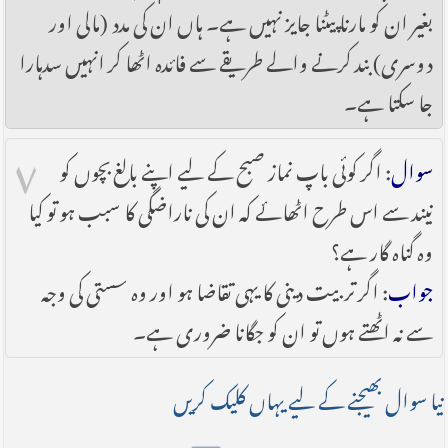
بغیر ان کو مارنا پیٹنا جایز نہیں ہے۔ ہاں ان کی مدد (مالی اور
دوسری) بند کرنے والے طریقے سے فائدہ اٹھا کر انہیں سدہارا
جا سکتا ہے۔
۷
سوال
: اگر کوئی باپ نماز صبح کے لیے اپنے بالغ بچوں کو
نیند سے اس طرح اٹھائے کہ ان کی ناراضگی کا سبب ہو تو کیا
وہ گناہ گار ہے؟
جواب
: اگر تربیت دینی کا یہی تقاضا ہو اور وہ سستی کی وجہ
سے نہ اٹھتے ہوں تو ان کو جگانا ضروری ہے۔
نیا سوال بھیجنے کے لیے یہاں کلیک کریں