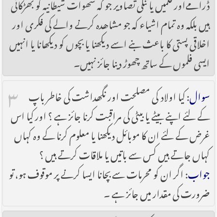
ڈرامےاور فلمیں یا ننگی تصاویر جو کہ شھوات شیطانیہ کو بھڑکاتی
ہیں بلکہ وہ تمام اشیاء کہ جو مشاھدہ کرنے والے کی فکری اور
اخلاقی پستی کا باعث بنے اسے دیکھنا یا بچوں کو دیکھانا یا انہیں
ایسی فلموں کے ساتھ چھوڑ دینا جائز نہیں۔
۳
سوال
: کیا اولاد کی مصلحت اور نگھداشت کی خاطر باپ
کے لئے اپنے بیٹے یا بیٹی کی مراقبت کرنا جائز ہے ؟ اور کیا اس
غرض کے لئے ان کا موبائل دیکھنا یا معلوم کرنا کے وہ کہاں
کہاں جاتے ہیں کس سے باتیں یا ملاقات کرتے ہیں ؟
جواب
: اگر ان کو محرمات سے بچانا ایسا کرنے پر موقوف ہو، تو
ضرورت کی مقدار میں جائز ہے ۔