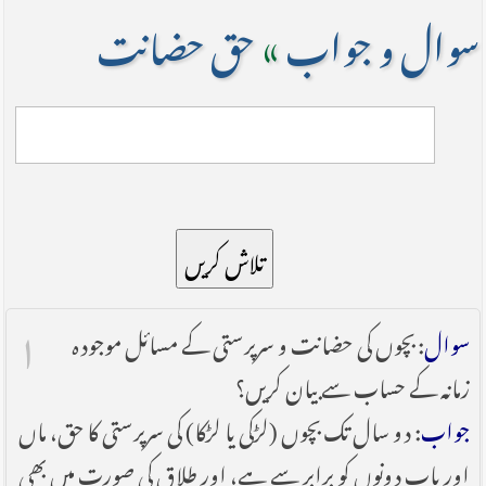
سوال و جواب
»
حق حضانت
تلاش کریں
۱
سوال
: بچوں کی حضانت و سرپرستی کے مسائل موجودہ
زمانہ کے حساب سے بیان کریں؟
جواب
: دو سال تک بچوں (لڑکی یا لڑکا) کی سرپرستی کا حق، ماں
اور باپ دونوں کو برابر سے ہے، اور طلاق کی صورت میں بھی