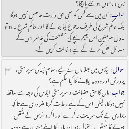
نانی و ماموں ہونگے یا چچا؟
جواب
: ان میں سے کسی کو بھی حق ولایت حاصل نہیں ہوگا
بلکہ حاکم شرع کی طرف رجوع کیا جائے گا اور حاکم شرع نہ ہو تو
عادل مومنین اس یتیم بچے کی مصلحت کی خاطر اس کے
مسائل حل کرنے کے لیے دخالت کریں گے۔
۳
سوال
: ایڈس میں مبتلا ماں کے لیے، سالم بچہ کی سرپرستی،
پرورش اور دودھ پلانے کا کیا حکم ہے؟
جواب
: ماں کا حق حضانت و سرپرستی ایڈس کی وجہ سے ساقط
نہیں ہوگا، لیکن اس کے لیے رعایت کرنا ضروری ہے تا کہ
بیماری بچے تک سرایت نہ کرے اور اگر وائرس کے منتقل
ہونے کا معقول احتمال ہو اور ماں کا اپنے پستان سے دودھ