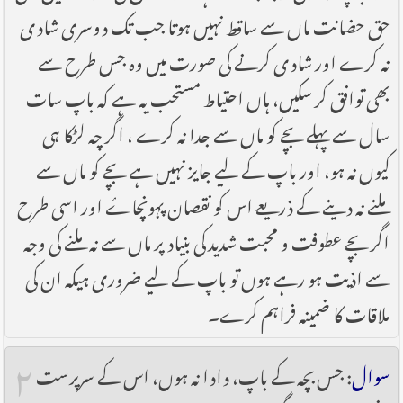
حق حضانت ماں سے ساقط نہیں ہوتا جب تک دوسری شادی
نہ کرے اور شادی کرنے کی صورت میں وہ جس طرح سے
بھی توافق کر سکیں، ہاں احتیاط مستحب یہ ہے کہ باپ سات
سال سے پہلے بچے کو ماں سے جدا نہ کرے ، اگر چہ لڑکا ہی
کیوں نہ ہو، اور باپ کے لیے جایز نہیں ہے بچے کو ماں سے
ملنے نہ دینے کے ذریعے اس کو نقصان پہونچاۓ اور اسی طرح
اگر بچے عطوفت و محبت شدید کی بنیاد پر ماں سے نہ ملنے کی وجہ
سے اذیت ہو رہے ہوں تو باپ کے لیے ضروری ہیکہ ان کی
ملاقات کا ضمینہ فراہم کرے۔
۲
سوال
: جس بچہ کے باپ، دادا نہ ہوں، اس کے سرپرست