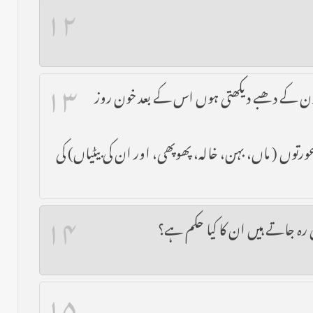
۱۲
۱۳
 خون کے دھبے دیکھتی ہوں اس کے بعد خون روز
وں ( ماں، بہن، خالہ، پھوپھی، اور ان کی بیٹیاں) کی
۱۴
 رہ جاتے ہیں ان کا کیا حکم ہے؟
۱۵