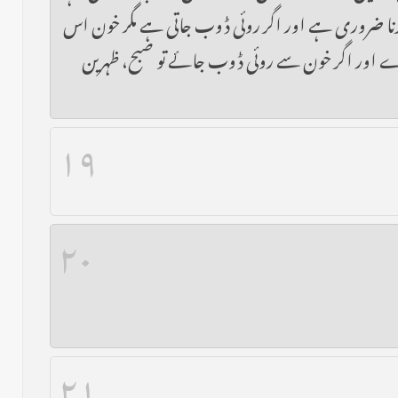
 کرنا ضروری ہے اور اگر روئی ڈوب جاتی ہے مگر خون اس
ی کرے اور اگر خون سے روئی ڈوب جائے تو صبح، ظہرین
۱۹
۲۰
۲۱