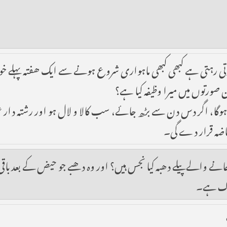
ے ہوتی رہتی ہے کبھی کبھی ماہواری شروع ہونے سے ایک ھفتہ پہلے
صورتوں میں میرا وظیفہ کیا ہے؟
ا، اگر دس دن سے بڑھ جائے، سب کالا و لال ہو اور رشتہ دار عورت
حاضہ قرار دے گی۔
ے والے پیلے دھبہ کیا نجس ہیں؟ اور وہ دھبے جو حیض کے بعد باقی
پاک ہے۔