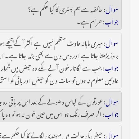
سوال
: حائضہ سے ہم بستری کا کیا حکم ہے؟
جواب
: حرام ہے۔
سوال
: میری ماہانہ عادت منظم نہیں ہے اکثر آگے پیچھ
بروز بڑھتا جاتا ہے اور دس دن سے بھی بڑھ جاتا ہے۔ ان 
جواب
: جب سے لگاتار خون آنے لگے وہ حیض میں شمار ہوگ
عادتیں معلوم نہ ہوں تو سات دن کو حیض اور باقی کو است
سوال
: عورتوں کے لباس دھونے کے بعد اس پر باقی رہ جان
جواب
: اگر صرف رنگ ہو اس میں عین خون نہ ہو تو وہ 
سوال
: حیض کی حالت میں میہندی لگانے کا کیا حکم ہے؟