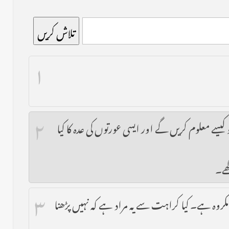
تلاش کریں
۱
۲
سے معلوم کریں گے اور ایسی عورتوں کی عدہ کا کیا
۳
مکروہ ہے۔ کیا کراہت سے یہ مراد ہے کہ نہیں پڑھنا