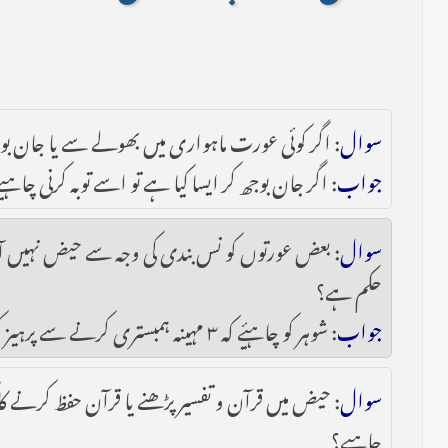
سوال
: اگر کوئی عورت ماہواری میں بھولے سے یا جان بو
جواب
: اگر جان بوجھ کر ایسا کیا ہے تو اسے توبہ کرنی چاہی
سوال
: بعض عورتوں کو نس بندی کی وجہ سے حیض نہیں آتا،
حکم ہے؟
جواب
: شوہر کو چاہیٔے کہ ۳ مہینہ ہمبستری کرنے سے پرہیز کرے اور پھر طلاق دے، اور عورت طلاق کے بعد ۳ مہینہ عدہ رکھے۔
سوال
: حیض میں قرآن و تفسیر پڑھنے یا قرآن حفظ کرنے کا
چاہیے؟