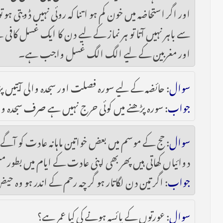
اور اگر استحاضہ میں خون کم ہو اتنا کہ روئی نہیں ڈوبت
سے باہر نہیں آتا تو ہر نماز کے لیے دن کا ایک غسل کاف
اور مغربین کے لیے الگ الگ غسل واجب ہے۔
سوال
: حائضہ کے لیے سورہ فصلت اور سجدہ والی آیتیں پڑ
جواب
: سورہ پڑھنے میں کوئی حرج نہیں ہے صرف سجدہ و
سوال
: حج کے موسم میں بعض خواتین ماہانہ عادت کو آگ
دوائیاں کھاتی ہیں پھر بھی اپنی عادت کے ایام میں بطور 
جواب
: اگر تین دن لگاتار ہو گر چہ رحم کے اندر ہو وہ ح
سوال
: عورتوں کے یائسہ ہونے کی کیا عمر ہے؟