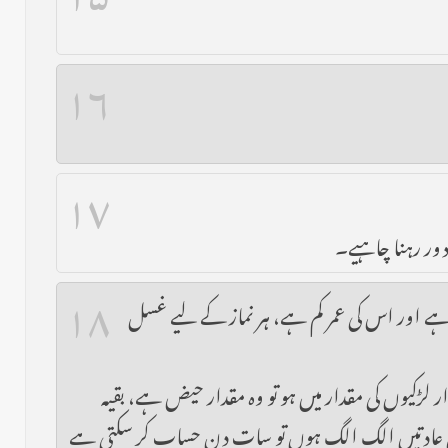
۱۶
۱۷
ور رہنا چاہیے۔
۱۸
ہے اور اس کی عمر کم ہے، ہر نماز کے لیے غسل
لڑکیوں کی مقدار میں ہو تو وہ مقدار حیض ہے، بقیہ
ں کی عادتیں الگ الگ ہوں تو سات دن حساب کر سکتی ہے