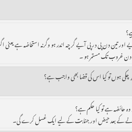
ے؟
ری دن غروب تک مستمر ہو ۔
ڑھ چکی ہوں تو کیا اس کی قضا بھی واجب ہے؟
 وہ حائضہ ہے تو کیا حکم ہے؟
اک ہونے کے بعد حیض اور جنابت کے لیے ایک غسل کرے گی۔