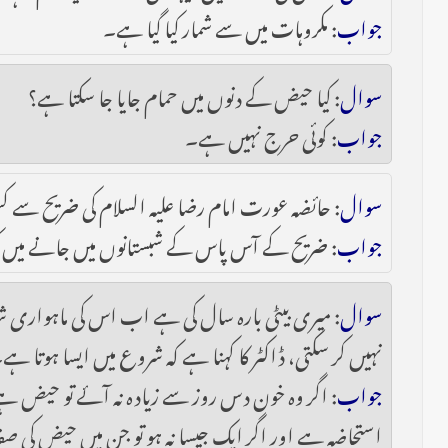
جواب
: مکروہات میں سے شمار کیا گیا ہے۔
سوال
: کیا حیض کے دنوں میں حمام جایا جا سکتا ہے؟
جواب
: کوئی حرج نہیں ہے۔
سوال
: حائضہ عورت امام رضا علیہ السلام کی ضریح سے 
جواب
: ضریح کے آس پاس کے شبستانوں میں جانے میں کو
سوال
: میری بیٹی بارہ سال کی ہے اب اس کی ماہواری شر
نہیں کر سکتی، ڈاکٹر کا کہنا ہے کہ شروع میں ایسا ہوتا ہے
جواب
: اگر وہ خون دس روز سے زیادہ نہ آئے تو حیض ہے،
استحاضہ ہے اور اگر ایک جیسا نہ ہو تو جن میں حیض کی