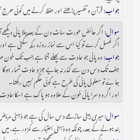
جواب
: قرآن و تفسیر پڑھنے اور حفظ کرنے میں کوئی حرج
سوال
: اگر حائض عورت سات دن کے بعد پیلا پانی دیکھے تو
اگر غسل کرے تو کیا اس سے نماز روزہ رکھ سکتی ہے اور اگر
جواب
: وہ پانی جو عادت سے پھلے آتا ہے جب تک خون ص
جا‎ۓ تو معلولی پانی کی طرح ہے کوئی حکم نہیں رکھتا۔
اور اگر دوسرا پانی خون کے علاوہ ہو پاک ہے اسکا عادت س
سوال
: میری بیٹی ساڑھے دس سال کی ہے جو ذہنی مریض ہے
بند ہونے کے بعد، چونکہ وہ ذہنی اعتبار سے کمزور ہے، میں
جواب
: اگر ان مسائل کو نہیں سمجھتی تو اس پر واجب نہ