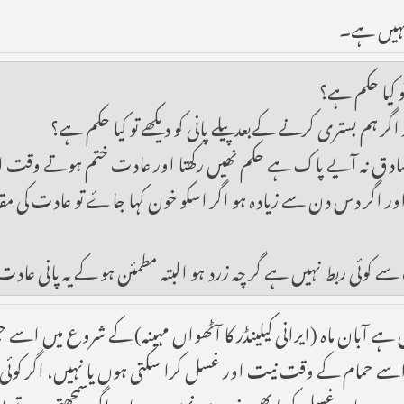
 نہیں ہے۔
 کیا حکم ہے؟
 ہم بستری کرنے کےبعد پیلے پانی کو دیکھے تو کیا حکم ہے؟
ادق نہ آيے پاک ہے حکم نھیں رکھتا اور عادت ختم ہوتے وقت اپ
جف تک دس دن سے گذر نہ جایے جزو عادت شمار 
ے کوئی ربط نہیں ہے گر چہ زرد ہو البتہ مطمئن ہو کے یہ پانی عادت
 آبان ماہ (ایرانی کیلینڈر کا آٹھواں مہینہ) کے شروع میں اسے ح
 اسے حمام کے وقت نیت اور غسل کرا سکتی ہوں یا نہیں، اگر کوئی او
یں ہے اور غسل کرنا بھی ضروری نہیں ہے اور اگر سمجھتی ہے تو اس