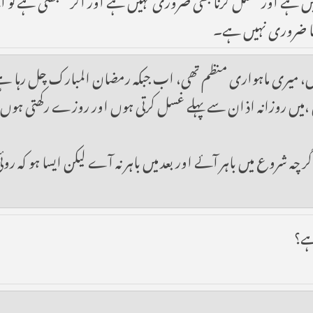
کرنا ضروری نہیں ہے۔
 آئیں، میری ماہواری منظم تھی، اب جبکہ رمضان المبارک چل رہا ہے
یں روزانہ اذان سے پہلے غسل کرتی ہوں اور روزے رکھتی ہوں مگر 
اگر چہ شروع میں باہر آئے اور بعد میں باہر نہ آے لیکن ایسا ہو کہ
ہے؟