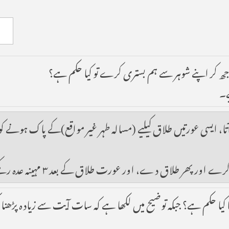
جھ کر اپنے شوہر سے ہم بستری کرے تو کیا حکم ہے؟
ے۔
 ایسی عورتیں طلاق کیلیے (مسالہ طہر غیر مواقع)کے پاک ہونے کو کی
 کیا حکم ہے؟ جبکہ توضیح میں لکھا ہے کہ سات آیت سے زیادہ پڑھنا 