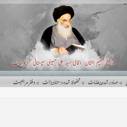
صادر شدہ پیغامات
محفوظ شدہ دستاویزات
دفتر مرجعيت