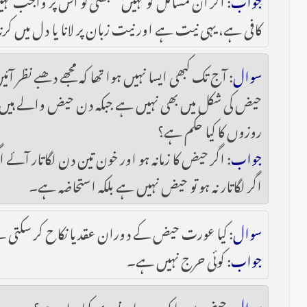
کافی ہے، یہی نیت ہے اور نیت زبان پر لانا یا دل میں 
سوال
: آج تک کبھی ایسا نہیں ہوا تھا کہ مجھے دھبے نظر
حیض کی شکل میں بھی نہیں ہے جبکہ دن حیض والے ہیں ،م
روزوں کا کیا حکم ہے؟
جواب
: اگر حیض کا زمانہ ہو اور خون تین دن لگاتار آئے 
اگر لگاتار نہ ہو تو حیض نہیں ہے بلکہ استحاضہ ہے۔
سوال
: کیا عورت حیض کے دوران عقد یا نکاح کر سکتی 
جواب
: کوئی حرج نہیں ہے۔
سوال
: حیض میں پاک ہو جانے سے کیا مراد ہے؟