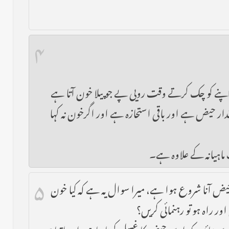
۴
نے کو چک کرتے وقت رويی پے جو پیلا خون آتا ہے
ہوگا اور اگر دس دن سے زیادہ ہو اگر اسکو خون کہا جا‎ۓ تو عادت کی مقدار حیض ہے اور باقی استحازہ ہے اور اگرخون نہ کہا
 ماہیانہ کے علاوہ ہے۔
۵
یض آنا شروع ہوا ہے، میرا سوال یہ ہے کہ کیا خون
ر راہ ہو تو رہنمائی کریں؟
ے بتائیں کہ اسے حیض کا غسل کرنا چاہیے اور اتنا ہی