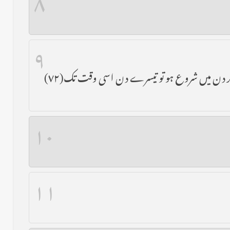
۹
: حیض صادق آنے کیليےضروی ہے کہ خون باہر آيے اور تین دن پی در پی آيے گر چہ اندر ہو وگرنہ استحاضہ ہے یعنی اگر دن میں شروع ہو تو تیسرے دن اسی وقت تک(۷۲)
۱۰
۱۱