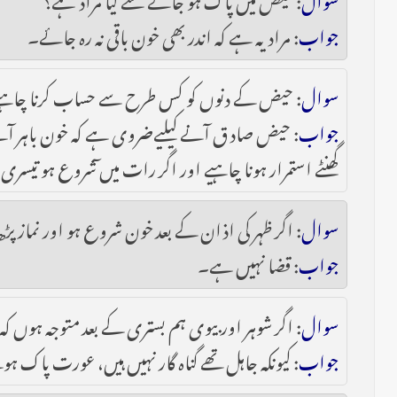
جواب
: مراد یہ ہے کہ اندر بھی خون باقی نہ رہ جائے۔
سوال
: حیض کے دنوں کو کس طرح سے حساب کرنا چاہی
جواب
گھنٹے استمرار ہونا چاہيے اور اگر رات میں ٓشروع ہو تیس
سوال
: اگر ظہر کی اذان کے بعد خون شروع ہو اور نماز پ
جواب
: قضا نہیں ہے۔
سوال
: اگر شوہر اور بیوی ہم بستری کے بعد متوجہ ہوں کہ
جواب
: کیونکہ جاہل تھے گناہ گار نہیں ہیں، عورت پ