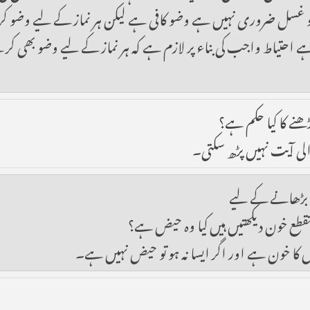
ی ہو تو غسل ضروری نہیں ہے وضو کافی ہے لیکن ہر نماز کے لیے وضو
ی ہے احتیاط واجب کی بناء پر لازم ہے کہ ہر نماز کے لیے وضو بھ
ھنے کا کیا حکم ہے؟
الی آیت نہیں پڑھ سکتی۔
ے بڑھانے کے لیے
منقطع خون دیکھتیں ہیں کیا وہ حیض ہے؟
یض کا خون ہے اور اگر ایسا نہ ہو تو حیض نہیں ہے۔