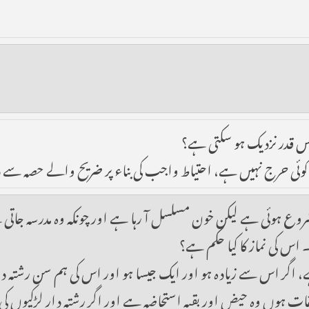
کس قدر نزدیک ہو سکتی ہے؟
ئی حرج نہیں ہے، احتیاط واجب کی بناء پر ضریح والے حصہ سے د
وع ہوئی ہے لیکن خون مسلسل آ رہا ہے اور چونکہ وہ مدرسہ جاتی 
۔ اس کی نماز کا کیا حکم ہے؟
 اگر اس سے زیادہ ہو اور ایک جیسا ہو اور اس کی ہم سن رشتہ دار 
 صفات ہوں وہ حیض اور بقیہ استحاضہ ہے اور اگر رشتہ دار لڑکیو