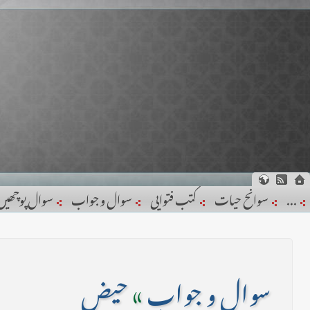
...
سوانح حیات
کتب فتوایی
سوال و جواب
سوال پوچھیں
سوال و جواب
»
حیض