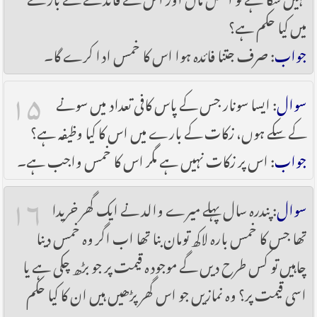
میں کیا حکم ہے؟
جواب
: صرف جتنا فائدہ ہوا اس کا خمس ادا کرے گا۔
۱۵
سوال
: ایسا سونار جس کے پاس کافی تعداد میں سونے
کے سکے ہوں، زکات کے بارے میں اس کا کیا وظیفہ ہے؟
جواب
: اس پر زکات نہیں ہے مگر اس کا خمس واجب ہے۔
۱۶
سوال
: پندرہ سال پہلے میرے والد نے ایک گھر خریدا
تھا جس کا خمس بارہ لاکھ تومان بنا تھا اب اگر وہ خمس دینا
چاہیں تو کس طرح دیں گے موجودہ قیمت پر جو بڑھ چکی ہے یا
اسی قیمت پر؟ وہ نمازیں جو اس گھر پڑھیں ہیں ان کا کیا حکم