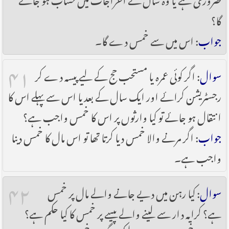
گا؟
جواب
: اس میں سے خمس دے گا۔
۴۱
سوال
: اگر کوئی عمرہ یا مستحب حج کے لیے پیسہ دے کر
رجسٹریشن کرائے اور ایک سال کے بعد یا اس سے پہلے اس کا
انتقال ہو جائے تو کیا وار‎ثوں پر اس کا خمس واجب ہے؟
جواب
: اگر مرنے والا خمس دیا کرتا تھا تو اس مال کا خمس دینا
واجب ہے۔
۴۲
سوال
: کیا رہن میں دیے جانے والے مال پر خمس
ہے؟ کرایہ دار سے لینے والے پیسے پر خمس کا کیا حکم ہے؟