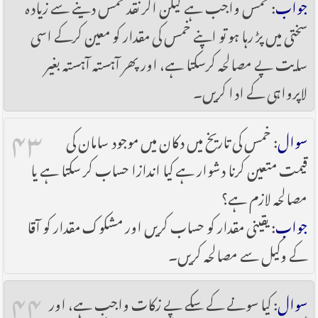
جواب
: خمس واجب ہے لیکن اگر نقد خمس دینے سے زیادہ
سختی میں پڑ رہا ہو تو اپنے خمس کی مقدار کو معین کرکے اسی
سایت پے مصالحہ کرسکتا ہے، اور پھر آہستہ آہستہ بغیر
لاپرواہی کے ادا کریں۔
۴۳
سوال
: خمس کی تاریخ میں دکان میں موجود سامان کی
قیمت متعین کرنا دشوار ہے کیا اندازا حساب کر سکتا ہے یا
مصالحہ لازم ہے؟
جواب
: یقینی مقدار کو حساب کریں اور مشکوک مقدار کو آقا
کے وکیل سے مصالحہ کریں۔
۴۴
سوال
: کیا سونے کے سکے پے زکات واجب ہے، اور