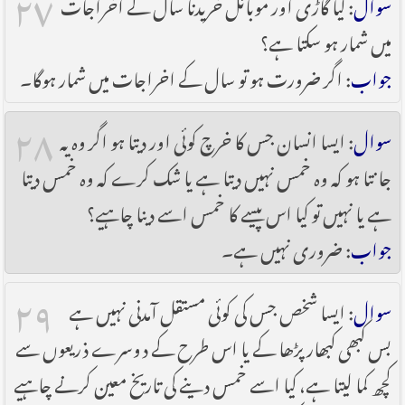
۲۷
سوال
: کیا گاڑی اور موبائل خریدنا سال کے اخراجات
میں شمار ہو سکتا ہے؟
جواب
: اگر ضرورت ہو تو سال کے اخراجات میں شمار ہوگا۔
۲۸
سوال
: ایسا انسان جس کا خرچ کوئی اور دیتا ہو اگر وہ یہ
جانتا ہو کہ وہ خمس نہیں دیتا ہے یا شک کرے کہ وہ خمس دیتا
ہے یا نہیں تو کیا اس پیسے کا خمس اسے دینا چاہیے؟
جواب
: ضروری نہیں ہے۔
۲۹
سوال
: ایسا شخص جس کی کوئی مستقل آمدنی نہیں ہے
بس کبھی کبھار پڑھا کے یا اس طرح کے دوسرے ذریعوں سے
کچھ کما لیتا ہے، کیا اسے خمس دینے کی تاریخ معین کرنے چاہیے