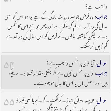
واجب ہے؟
جواب
: وہ قرض جو ضروریات زندگی کے لیے لیا ہو اس کو اسی
سال کی در آمد سے کم کر سکتا ہے اور پھر جو بچے اس کا خمس
دے، لیکن گذشتہ سالوں کے قرض کو اس سال کی در آمد سے
کم نہیں کر سکتا۔
۵۴
سوال
: آیا لون پر خمس واجب ہے؟
جواب
: لون پر خمس نہیں ہے مگر جتنی مقدار قسط دے چکے
ہیں اور اصل مال یا اس کا بدل موجود ہے۔
۵۵
سوال
: جو پیسہ ہوائی جہاز کے ٹکٹ کے لیے یا کسی ٹور کو
دے رکھا ہے اور خمس کی تاریخ آ گئی ہے اس پر خمس