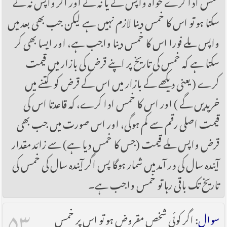
خمس ادا کرے خواہ واپس لے یا نہ لے اور اگر واپس نہ لے
سکتا ہو تو اس کا خمس دینا لازم نہیں ہے لیکن جب بھی بعد میں
واپس ملے فورا اس کا خمس دینا واجب ہے، اور ایسا بھی کر
سکتا ہے کہ خمس کی تاریخ پر اپنے قرض کی بازار میں قیمت
کرے ( یعنی دیکھے کے بازار میں اس کے قرض کو کتنے میں
خریدیں گے ) اور اس کا خمس ادا کرے، کہ قاعدتا اس کی
قیمت اصلی رقم سے کم ہوگی، اور اس صورت میں جب بھی
قرض واپس ملے قیمت (جس کا خمس دیا ہے) سے زائد مقدار
آیندہ سال کی در آمد میں شمار ہوگا پس اگر آیندہ سال کی خمس کی
تاریخ تک باقی رہا تو خمس واجب ہے۔
۵۳
سوال
: اگر کو‌ئی شخص مقروض ہو تو اس پر خمس