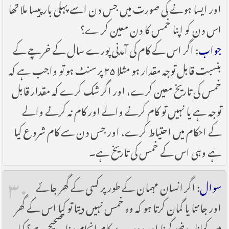
اور ایسا ہونے کی صورت میں جس دن اسے پہلی بار پیسا ملا تھا
اس دن کو اپنا خمس کا دن معین کر ے؟
جواب
: اگر اس کے کام کی آمدنی پورے سال کے خرچے کے
بنسبت قابل توجہ مقدار ہو مثلا ۲۵ پرسنٹ ہو تو واجب ہے کہ
خمس کی تاریخ معین کرے، اور اگر شک کرے کہ مقدار قابل
توجہ ہے یا نہیں تو کام کرنے والے اور کام نہ کرنے والے
کے احکام میں احتیاط کرے، اور جس دن سے کام شروع کیا
ہے وہی اس کے خمس کی تاریخ ہے۔
۳۰
سوال
: اگر انسان مہمان کے طور پر کسی کے گھر جائے
اور جانتا یا گمان کرتا ہو کہ وہ خمس نہیں دیتا تو کیا اس کے گھر
میں کھانا، وضو کرنا اور دوسرے کام انجام دینا صحیح ہے؟ کیا