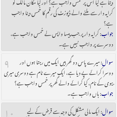
دیتا ہے کیا اس پر خمس واجب ہے؟ اور کیا مکان مالک کو
کرایہ دار سے ملنے والے ڈپوزٹ کی رقم کا خمس دینا واجب
ہے؟
جواب
: کرایہ دار پر جب پیسا واپس لے خمس واجب ہے،
دوسرے پر واجب نہیں ہے۔
۹
سوال
: میرے پاس دو گھر ہیں ایک میں رہتا ہوں اور
دوسرا کرائے پے دیا ہے، ایک میرے نام ہے دوسری میری
بیوی کے نام، کیا کرائے والے گھر پر خمس واجب ہے؟
جواب
: ہاں واجب ہے۔
۱۰
سوال
: ایک مالی مشکل کی وجہ سے قرض کے لیے