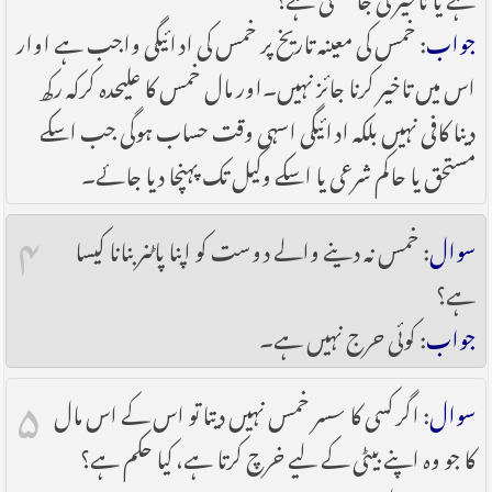
جواب
: خمس کی معینہ تاریخ پر خمس کی ادائیگی واجب ہے اوار
اس میں تاخیر کرنا جائز نہیں۔اور مال خمس کا علیحدہ کرکہ رکھ
دینا کافی نہیں بلکہ ادائیگی اسہی وقت حساب ہوگی جب اسکے
مستحق یا حاکم شرعی یا اسکے وکیل تک پہنچا دیا جائے۔
۴
سوال
: خمس نہ دینے والے دوست کو اپنا پاٹنر بنانا کیسا
ہے؟
جواب
: کوئی حرج نہیں ہے۔
۵
سوال
: اگر کسی کا سسر خمس نہیں دیتا تو اس کے اس مال
کا جو وہ اپنے بیٹی کے لیے خرچ کرتا ہے، کیا حکم ہے؟