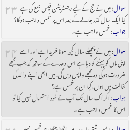
۲۳
سوال
: میں نے حج کے لیے رجسٹریشن فیس جمع کی ہے
کیا ایک سال گذر جانے کے بعد اس پر خمس واجب ہوگا؟
جواب
: خمس واجب ہے۔
۲۴
سوال
: میں نے پچھلے سال کچھ سونا خریدا ہے اور اسے
اپنی ماں کو پہننے کو دیا ہے اس وعدے کے ساتھ کہ جب مجھے
ضرورت ہوگی وہ مجھے واپس دیں گی، میں ابھی اپنے والد کی
کفالت میں ہوں، کیا ان پر خمس ہے؟
جواب
: اگر اک سال تک آپ نے خود استعمال نہیں کیا تو
اس کا خمس واجب ہے۔
۲۵
سوال
: ایسے رشتے داروں میں اٹھنا بیٹھنا جو خمس نہیں