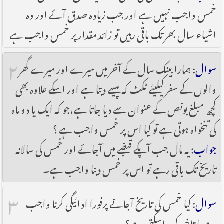
خمس واجب نہیں ہے اور جب زیادہ صدق آئے اور وہ
اشیاء سال بھر تک باقی رہیں تو زائد مقدار پر خمس واجب ہے
۲
سوال
: ہمارا بینک سال کے آخر میں میرے اور میرے گھر
والوں کے سفر کیلیئے ٹکٹ کہ پیسے دیتا ہے اور اسکے علاوہ بھی
کچھ مبلغ بونص کے عنوان سے دیا جاتا ہے،جو کہ ایک یا دو ماہ
کی تنخواہ ہوتی ہے تو کیا اس پر خمس واجب ہے ؟
جواب
: یہ مال جب آپکے قبضے میں آجائے اور خمس کی سالانہ
تاریخ تک باقی رہے تو اس پر خمس دینا واجب ہے۔
۳
سوال
: کیا خمس کی تاریخ آجانے پرفورا ادائیگی کرنا واجب
ہے یا تاخیر کی جاسکتی ہے؟