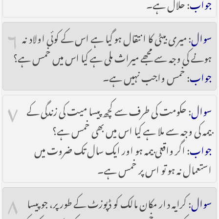
جواب
: حلال ہے۔
۶
سوال
: میری بیٹی کا انتقال ہو گیا ہے اس کے کوئی اولاد نہ
ہونے کی وجہ سے مجھے میراث ملی ہے کیا اس میں خمس ہے؟
جواب
: خمس واجب نہیں ہے۔
۷
سوال
: حکومت کی طرف سے کچھ پیسا میت کی زندگی کے
بیمہ کی وجہ سے ملا ہے کیا اس میں بھی خمس ہے؟
جواب
: اگر واقعی بیمہ ہو اور ایک سال تک ‎ضروت میں
استعمال نہ ہو تو اس پر خمس ہے۔
۸
سوال
: کرایہ دار مکان مالک کو ڈپوزٹ کے طور پر، جو پیسا