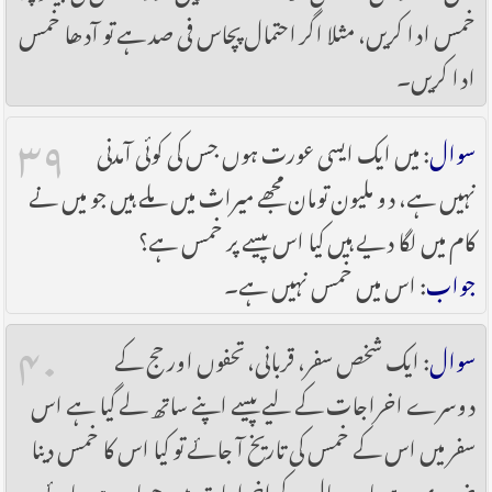
خمس ادا کریں، مثلا اگر احتمال پچاس فی صد ہے تو آدھا خمس
ادا کریں۔
۳۹
سوال
: میں ایک ایسی عورت ہوں جس کی کوئی آمدنی
نہیں ہے، دو ملیون تومان مجھے میراث میں ملے ہیں جو میں نے
کام میں لگا دیے ہیں کیا اس پیسے پر خمس ہے؟
جواب
: اس میں خمس نہیں ہے۔
۴۰
سوال
: ایک شخص سفر، قربانی، تحفوں اور حج کے
دوسرے اخراجات کے لیے پیسے اپنے ساتھ لے گیا ہے اس
سفر میں اس کے خمس کی تاریخ آ جائے تو کیا اس کا خمس دینا
ضروری ہے یا وہ سال کے اخراجات میں حساب ہو جائے