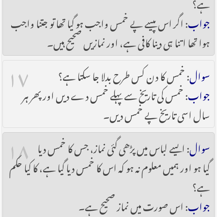
ہے؟
جواب
: اگر اس پیسے پے خمس واجب ہو گیا تھا تو جتنا واجب
ہوا تھا اتنا ہی دینا کافی ہے، اور نمازیں صحیح ہیں۔
۱۷
سوال
: خمس کا دن کس طرح بدلا جا سکتا ہے؟
جواب
: خمس کی تاریخ سے پہلے خمس دے دیں اور پھر ہر
سال اسی تاریخ پے خمس دیں۔
۱۸
سوال
: ایسے لباس میں پڑھی گئی نماز، جس کا خمس دیا
گیا ہو اور ہمیں معلوم نہ ہو کہ اس کا خمس دیا گیا ہے، کا کیا حکم
ہے؟
جواب
: اس صورت میں نماز صحیح ہے۔