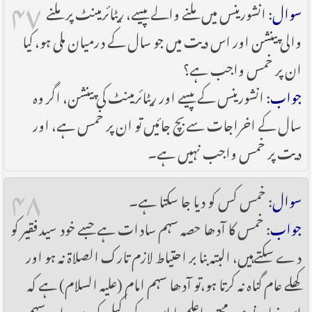
۴۷
سوال
: انشورینس میں ملنے والے پیسے، ریٹائرمینٹ پر ملنے
والی پینشن اور اس دیت میں جو سال کے درمیان ملی ہو، کیا
ان پر خمس واجب ہے؟
جواب
: انشورینس کے پیسے اور ریٹائرمینٹ کی پینشن، اگر وہ
سال کے اخراجات سے بچ جائیں تو ان پر خمس ہے، اور
دیت پر خمس واجب نہیں ہے۔
۴۸
سوال
: خمس کس کو دیا جا سکتا ہے۔
جواب
: خمس کا آدھا حصہ سہم سادات ہے جسے خود سید فقیر کو
دے سکتےہیں، البتہ بنا بر احتیاط لازم تارک الصلاۃ نہ ہو اور
کھلے عام گناہ نہ کرتا ہو،تو آدھا سہم امام (علیہ السلام) ہے کہ
اس زمانے میں مجتہد اعلم یا اس کے وکیل کو دیں، اور سہم