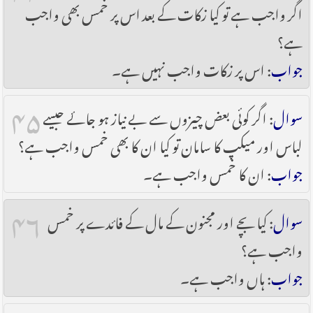
اگر واجب ہے تو کیا زکات کے بعد اس پر خمس بھی واجب
ہے؟
جواب
: اس پر زکات واجب نہیں ہے۔
۴۵
سوال
: اگر کوئی بعض چیزوں سے بے نیاز ہو جائے جیسے
لباس اور میکپ کا سامان تو کیا ان کا بھی خمس واجب ہے؟
جواب
: ان کا خمس واجب ہے۔
۴۶
سوال
: کیا بچے اور مجنون کے مال کے فائدے پر خمس
واجب ہے؟
جواب
: ہاں واجب ہے۔