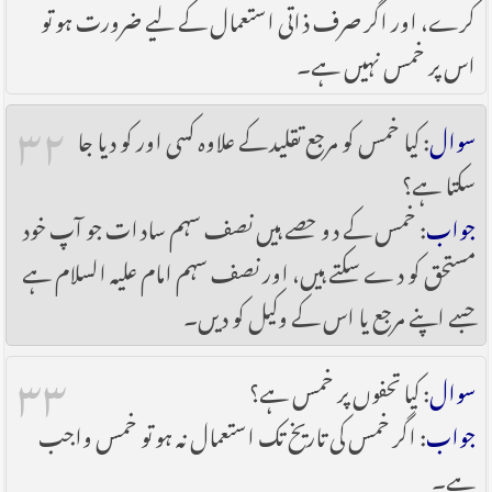
کرے، اور اگر صرف ذاتی استعمال کے لیے ضرورت ہو تو
اس پر خمس نہیں ہے۔
۳۲
سوال
: کیا خمس کو مرجع تقلید کے علاوہ کسی اور کو دیا جا
سکتا ہے؟
جواب
: خمس کے دو حصے ہیں نصف سہم سادات جو آپ خود
مستحق کو دے سکتے ہیں، اور نصف سہم امام علیہ السلام ہے
جسے اپنے مرجع یا اس کے وکیل کو دیں۔
۳۳
سوال
: کیا تحفوں پر خمس ہے؟
جواب
: اگر خمس کی تاریخ تک استعمال نہ ہو تو خمس واجب
ہے۔