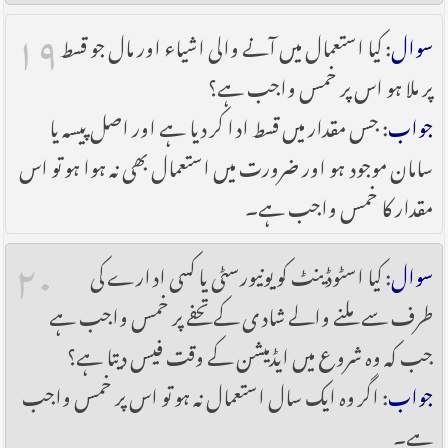
۱۹
سوال
: کیا استعمال میں آنے والی اشیاء اور مال جو قسط
پر ملا ہو اس پر خمس واجب ہے؟
جواب
: جس مقدار میں قسط ادا کر دیا ہے اور اصل پیسہ یا
سامان موجود ہو اور ضرورت میں استعمال بھی نہ ہوا ہو تو اس
مقدار کا خمس واجب ہے۔
۲۰
سوال
: کیا اسٹوڈینٹ کو یونیورسٹی یا کسی ادارے کی
طرف سے ملنے والے شادی کے تحفے پر خمس واجب ہے
جب کہ وہ شروع میں ایڈمیشن کے وقت فیس دیتا ہے؟
جواب
: اگر وہ ایک سال استعمال نہ ہو تو اس پر خمس واجب
ہے۔