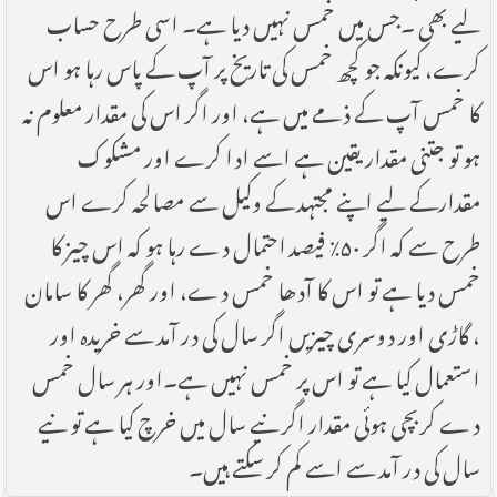
لیے بھی ۔جس میں خمس نہیں دیا ہے۔ اسی طرح حساب
کرے، کیونکہ جو کچھ خمس کی تاریخ پر آپ کے پاس رہا ہو اس
کا خمس آپ کے ذمے میں ہے، اور اگر اس کی مقدار معلوم نہ
ہو تو جتنی مقدار یقین ہے اسے ادا کرے اور مشکوک
مقدارکے لیے اپنے مجتہد کے وکیل سے مصالحہ کرے اس
طرح سے کہ اگر ۵۰٪ فیصد احتمال دے رہا ہو کہ اس چیز کا
خمس دیا ہے تو اس کا آدھا خمس دے، اور گھر، گھر کا سامان
، گاڑی اور دوسری چیزیں اگر سال کی در آمد سے خریدہ اور
استعمال کیا ہے تو اس پر خمس نہیں ہے۔اور ہر سال خمس
دے کر بچی ہوئی مقدار اگر نیے سال میں خرچ کیا ہے تو نیے
سال کی در آمد سے اسے کم کر سکتے ہیں۔