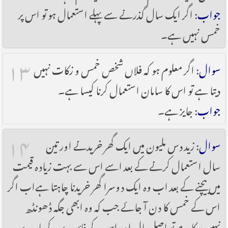
جواب
: اگر ایک سال گذرنے سے پہلے استعمال ہو تو اس پر
خمس نہیں ہے۔
۱۳
سوال
: اگر معلوم ہو کہ فلاں شخص خمس و زکات نہیں
دیتا ہے تو اس کا سامان استعمال کرنا کیسا ہے۔
جواب
: جایز ہے۔
۱۴
سوال
: زید دس ملیون میں ایک گھر خریدنے اور تین
سال استعمال کرنے کے بعد اسے اس سے بہت زیادہ قیمت
میں بیچنے کے بعد اب وہ ایک دوسرا گھر خریدنا چاہتا ہےاب اگر
اس کے خمس کا دن آ جائے جب کہ وہ ابھی جگہ ڈھونڈھ
نہیں سکا ہے تو اصل مال اور اس کے فائدے کے بارے