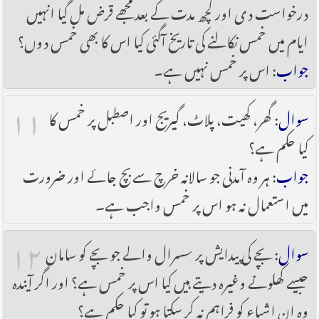
درخواست دی اور کچھ مدت کے بعد مجھے قرض مل گیا انہیں
ایام میں خمس نکالنے کی تاریخ آگئی کیا اس کا بھی خمس دوں؟
جواب
: اس پر خمس نہیں ہے۔
۱۱
سوال
: گھر، کھیت، پلاٹ، گیریج اور اصطبل پر خمس کا
کیا حکم ہے؟
جواب
: ہر وہ آمدنی جو سالانہ خرچ سے بچ جائے اور ‎ضرورت
میں استعمال نہ ہو اس پر خمس واجب ہے۔
۱۲
سوال
: بچے کی پیدایش پر سسرال والے جو بچے کو سامان
جیسے کھلونے وغیرہ دیتے ہیں کیا اس پر خمس ہے؟ اور اگر آیندہ
وہ ان اشیاء کو فراہم نہ کر سکتا ہو تو کیا حکم ہے؟