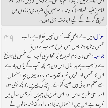
امام (علیہ السلام) کو دیندار مومنین کی ضروری نیازوں میں
خرچ کرنے کے لیے اجازت لینی ہوگی۔
۴۹
سوال
: میں نے ابھی تک خمس نہیں نکالا ہے، اب
خمس دینا چاہتا ہوں کس طرح حساب کروں؟
جواب
: جس دن کام شروع کیا تھا وہی آپ کے خمس کی تاریخ
ہے واجب ہے ہر سال اس دن جو کچھ آپ کے پاس بچا ہے
اس کا خمس ادا کریں خواہ نقد پیسہ ہو یا وہ چیزیں جو استعمال
سے ختم ہو جاتی ہیں جیسے کھانے ، پینے کی چیزیں جو کچھ بچی ہو،
اور اسی طرح لباس اور اس طرح کی چیزیں اگر جس سال میں
خریدہ ہے اس میں استعمال نہ کیا ہو ، اور گذشتہ سالوں کے