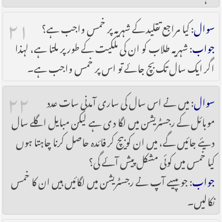
۲۱
سوال
: کیا مراجع تقلید کے شہریہ پر خمس واجب ہے؟
جواب
: شہریہ طلاب کو ان کی ملکیت کے طور پر ملتا ہے، لہذا
اگر ایک سال تک بچ جائے تو اس پر خمس واجب ہے۔
۲۲
سوال
: میں نے اس سال کی ساری آمدنی سات عدد
موبائل کے رجسٹریشن میں لگا دی ہے لیکن مبایل اگلے سال
دیئے جائیں گے، میں ان کو بیچ کر فائدہ حاصل کرنا چاہتا ہوں
کیا خمس میں کوئی مشکل پیش آئے گی؟
جواب
: جو پیسے آپ نے رجسٹریشن میں لگائیں ہیں ان کا خمس
نکالیں۔