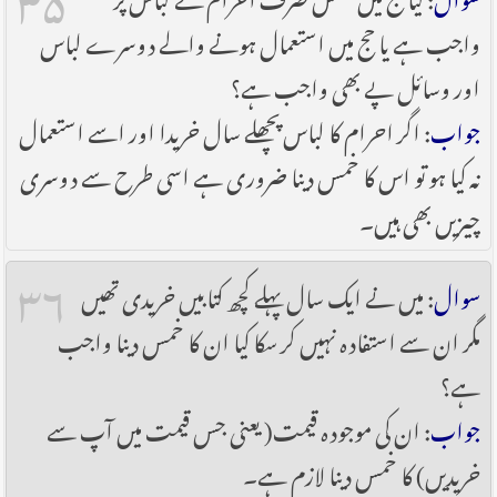
واجب ہے یا حج میں استعمال ہونے والے دوسرے لباس
اور وسائل پے بھی واجب ہے؟
جواب
: اگر احرام کا لباس پچھلے سال خریدا اور اسے استعمال
نہ کیا ہو تو اس کا خمس دینا ضروری ہے اسی طرح سے دوسری
چیزیں بھی ہیں۔
۳۶
سوال
: میں نے ایک سال پہلے کچھ کتابیں خریدی تھیں
مگر ان سے استفادہ نہیں کر سکا کیا ان کا خمس دینا واجب
ہے؟
جواب
: ان کی موجودہ قیمت( یعنی جس قیمت میں آپ سے
خریدیں) کا خمس دینا لازم ہے۔