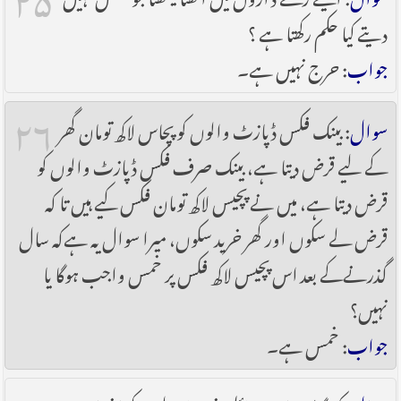
دیتے کیا حکم رکھتا ہے ؟
جواب
: حرج نہیں ہے۔
۲۶
سوال
: بینک فکس ڈپازٹ والوں کو پچاس لاکھ تومان گھر
کے لیے قرض دیتا ہے، بینک صرف فکس ڈپازٹ والوں کو
قرض دیتا ہے، میں نے پچیس لاکھ تومان فکس کیے ہیں تا کہ
قرض لے سکوں اور گھر خرید سکوں، میرا سوال یہ ہےکہ سال
گذرنےکے بعد اس پچیس لاکھ فکس پر خمس واجب ہوگا یا
نہیں؟
جواب
: خمس ہے۔