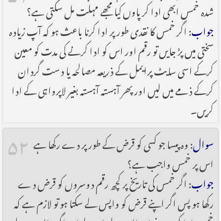
شدہ خمس ابھی ادا کر پاوں کیا مجھے مہلت مل سکتی ہے؟
جواب
: اگر خمس کا نقدی طور پر ادا کرنا باعث ہو کہ آپ زیادہ
سختی میں پڑ جایں تو رقم اور اس کو ادا کرنے کی مدت کو معین
کرکے اسی سایٹ پرایمل کے ذریعہ مصالحہ یا دست گردان
کرکے ذمے میں لیں اور پھر آہستہ آہستہ بغیر لاپرواہی کے ادا
کریں۔
۵۲
سوال
: وہ پیسا جو کسی کو قرض کے طور پر دے رکھا ہے
اس پر خمس واجب ہے؟
جواب
: اگر خمس کی تاریخ پر کچھ رقم دوسروں کو قرض دے
رکھا ہو پس اگر اپنے قرض کو واپس لے سکتا ہو تو لازم ہے کہ