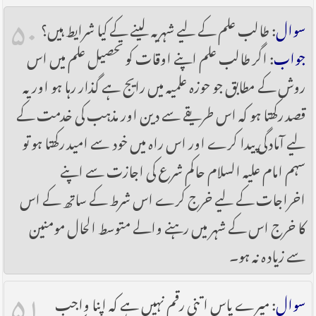
۵۰
سوال
: طالب علم کے لیے شہریہ لینے کے کیا شرایط ہیں؟
جواب
: اگر طالب علم اپنے اوقات کو تحصیل علم میں اس
روش کے مطابق جو حوزہ علمیہ میں رایج ہے گذار رہا ہو اور یہ
قصد رکھتا ہو کہ اس طریقے سے دین اور مذہب کی خدمت کے
لیے آمادگی پیدا کرے اور اس راہ میں خود سے امید رکھتا ہو تو
سہم امام علیہ السلام حاکم شرع کی اجازت سے اپنے
اخراجات کے لیے خرج کرے اس شرط کے ساتھ کے اس
کا خرج اس کے شہر میں رہنے والے متوسط الحال مومنین
سے زیادہ نہ ہو۔
۵۱
سوال
: میرے پاس اتنی رقم نہیں ہے کہ اپنا واجب