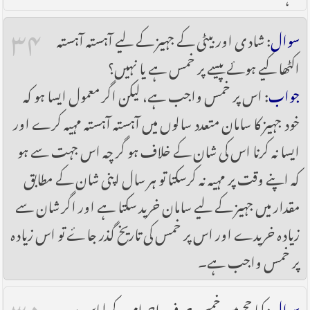
۳۴
سوال
: شادی اور بیٹی کے جہیز کے لیے آہستہ آہستہ
اکٹھا کیے ہوئے پیسے پر خمس ہے یا نہیں؟
جواب
: اس پر خمس واجب ہے، لیکن اگر معمول ایسا ہو کہ
خود جہیز کا سامان متعدد سالوں میں آہستہ آہستہ مہیہ کرے اور
ایسا نہ کرنا اس کی شان کے خلاف ہو گر چہ اس جہت سے ہو
کہ اپنے وقت پر مہیہ نہ کرسکتا تو ہر سال اپنی شان کے مطابق
مقدار میں جہیز کے لیے سامان خرید سکتا ہے اور اگر شان سے
زیادہ خریدے اور اس پر خمس کی تاریخ گذر جاۓ تو اس زیادہ
پر خمس واجب ہے۔
۳۵
سوال
: کیا حج میں خمس صرف احرام کے لباس پر