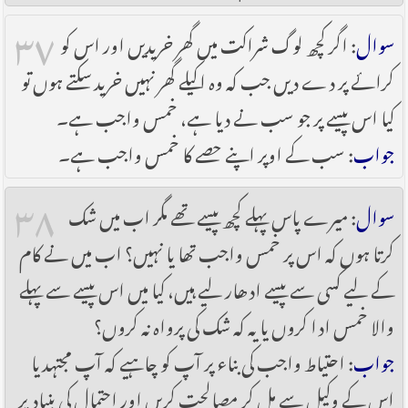
۳۷
سوال
: اگر کچھ لوگ شراکت میں گھر خریدیں اور اس کو
کرائے پر دے دیں جب کہ وہ اکیلے گھر نہیں خرید سکتے ہوں تو
کیا اس پیسے پر جو سب نے دیا ہے، خمس واجب ہے۔
جواب
: سب کے اوپر اپنے حصے کا خمس واجب ہے۔
۳۸
سوال
: میرے پاس پہلے کچھ پیسے تھے مگر اب میں شک
کرتا ہوں کہ اس پر خمس واجب تھا یا نہیں؟ اب میں نے کام
کے لیے کسی سے پیسے ادھار لیے ہیں، کیا میں اس پیسے سے پہلے
والا خمس ادا کروں یا یہ کہ شک کی پرواہ نہ کروں؟
جواب
: احتیاط واجب کی بناء پر آپ کو چاہیے کہ آپ مجتہد یا
اس کے وکیل سے مل کر مصالحت کریں اور احتمال کی بنیاد پر