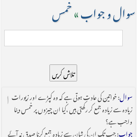
سوال و جواب
»
خمس
تلاش کریں
۱
سوال
: خواتین کی عادت ہوتی ہے کہ وہ کپڑے اور زیورات
زیادہ سے زیادہ جمع کر رکھتی ہیں ،کیا ان چیزوں پر خمس دینا
واجب ہے؟
جواب
: جب تک ان کی شان سے زیادہ جمع کرنا صدق نہ آئے