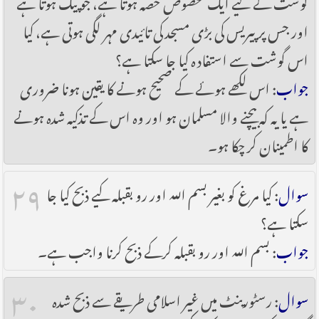
گوشت کے لیے ایک مخصوص حصہ ہوتا ہے، جو پیک ہوتا ہے
اور جس پر پیریس کی بڑی مسجد کی تائیدی مہر لگی ہوتی ہے، کیا
اس گوشت سے استفادہ کیا جا سکتا ہے؟
جواب
: اس لکھے ہوئے کے صحیح ہونے کا یقین ہونا ضروری
ہے یا یہ کہ بیچنے والا مسلمان ہو اور وہ اس کے تذکیہ شدہ ہونے
کا اطمینان کر چکا ہو۔
۲۹
سوال
: کیا مرغ کو بغیر بسم اللہ اور رو بقبلہ کیے ذبح کیا جا
سکتا ہے؟
جواب
: بسم اللہ اور رو بقبلہ کرکے ذبح کرنا واجب ہے۔
۳۰
سوال
: رسٹورینٹ میں غیر اسلامی طریقے سے ذبح شدہ