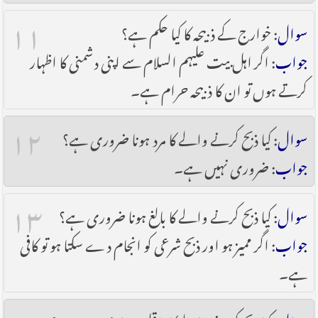
۱۱
سوال
: خوارج کے ذبیحہ کا کیا حکم ہے؟
جواب
: اگر اہل بیت علیہم السلام سے اپنی دشمنی کا اظہار
کرتے ہوں تو ان کا ذبیحہ حرام ہے۔
۱۲
سوال
: کیا ذبح کرنے والے کا مرد ہونا ضروری ہے؟
جواب
: ضروری نہیں ہے۔
۱۳
سوال
: کیا ذبح کرنے والے کا بالغ ہونا ضروری ہے؟
جواب
: اگر ممیز ہو اور ذبح شرعی کو انجام دے سکتا ہو تو کافی
ہے۔