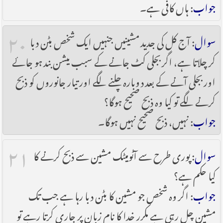
جواب
: ہاں کافی ہے۔
۲۰
سوال
: آج کل کی جدید مشینیں جنہیں ایک شخص بٹن دبا
کر چلاتا ہے، اگر بجلی کٹ جانے کے سبب میشن بند ہو جائے
اور بجلی آنے کے بعد دوبارہ چلنے لگے اور تیار جانوروں کو ذبح
کرنے لگے تو کیا وہ ذبح صحیح ہوگا؟
جواب
: نہیں، ذبح صحیح نہیں ہوگا۔
۲۱
سوال
: پوری طرح سے آٹومیٹک مشین سے ذبح کرنے کا
کیا حکم ہے؟
جواب
: اگر وہ شخص جو مشین کا بٹن دبا رہا ہے جب تک
مشین چل رہی ہے مکرر خدا کا نام زبان پر جاری کرتا رہے تو