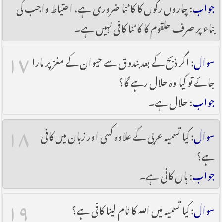
جواب
: چاروں رگوں کا کاٹنا ضروری ہے، احتیاط واجب کی
بناء پر صرف حلقوم کا کاٹنا کافی نہیں ہے۔
۱۷
سوال
: اگر ذبح کے بعد بندوق سے حیوان کے مغز پر مارا
جائے تو کیا وہ حلال رہے گا؟
جواب
: حلال ہے۔
۱۸
سوال
: کیا تسمیہ عربی کے علاوہ کسی اور زبان میں کافی
ہے؟
جواب
: ہاں کافی ہے۔
۱۹
سوال
: کیا تسمیہ میں اللہ کا نام لینا کافی ہے؟