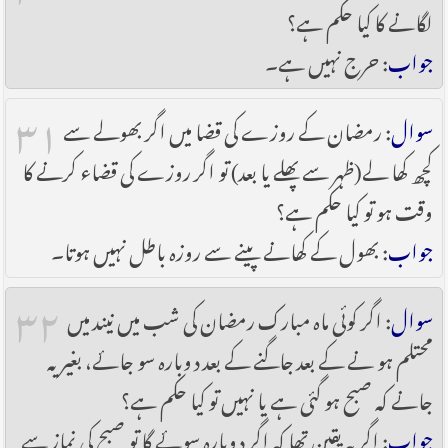
لگانے کا کیا حکم ہے؟
جواب
: حرج نہیں ہے۔
۳۱
سوال
: رمضان کے روزے کی قضا میں اگر بھولے سے
کچھ کھا لے(ظہر سے پھلے یا بعد) تو اگر روزے کی قضاء کرنے کا
وقت ہو تو کیا حکم ہے؟
جواب
: بھول کے کھانے پینے سے روزہ باطل نہیں ہوتا۔
۳۲
سوال
: اگر کوئی ماہ مبارک رمضان کی شب میں نیند میں
محتلم ہو نے کے بعد جاگنے کے بعد دوبارہ سو جائے، بغیر یہ
جانے کہ صبح ہو گئی ہے یا نہیں تو کیا حکم ہے؟
جواب
: اگر یہ یقین تھا کہ اگر دوبارہ سوئے گا تو صبح کی نماز سے