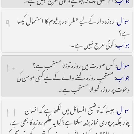
۹
سوال
: روزہ دار کے لیے عطر اور پرفیوم کا استعمال کیسا
ہے؟
جواب
: کوئی حرج نہیں ہے۔
۱۰
سوال
: کس صورت میں روزہ توڑنا مستحب ہے؟
جواب
: مستحب روزہ رکھنے والے کے لیے کسی مومن کی
دعوت پر روزہ کھولنا مستحب ہے۔
۱۱
سوال
: جیسا کہ توضیح المسائل میں لکھا ہے کہ انسان
چار جگہ پر پوری نماز پڑھ سکتا ہے؟ کیا یہ حکم روزہ کا بھی ہے،
دوسرے الفاظ میں کیا مسافر دس روز کے قصد کیے بغیر بھی مکہ