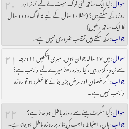
۲۰
سوال
: کیا ایک ساتھ کئی لوگ میت کے لیے نماز اور
روزہ رکھ سکتے ہیں؟ (مثلا ۱۰ سال کے لیے ۵ لوگ دو دو سال
کا ایک ساتھ رکھیں)
جواب
: رکھ سکتے ہیں ترتیب ضروری نہیں ہے۔
۲۱
سوال
: میں ۱۷ سالہ جوان ہوں، میری آنکھیں ۱۱ درجہ
سے زیادہ کمزور ہیں، کیا روزہ رکھنا میرے لیے واجب ہے؟
جواب
: اگر نقصان اور مرض بڑھ جانے کا خطرہ ہو تو روزہ
واجب نہیں ہے۔
۲۲
سوال
: کیا سگریٹ پینے سے روزہ باطل ہو جاتا ہے؟
جواب
: ہاں، احتیاط واجب کی بناء پر روزہ باطل ہوجاتا ہے۔