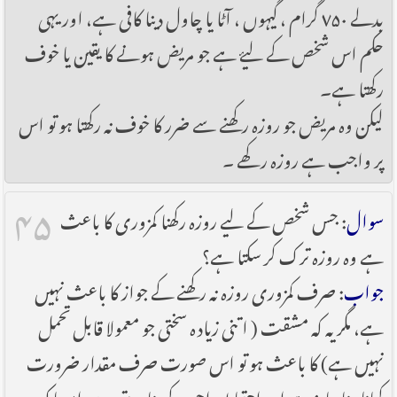
بدلے ۷۵۰ گرام ، گیہوں ، آٹا یا چاول دینا کافی ہے، اور یہی
حکم اس شخص کے لیۓ ہے جو مریض ہونے کا یقین یا خوف
رکھتا ہے۔
لیکن وہ مریض جو روزہ رکھنے سے ضرر کا خوف نہ رکھتا ہو تو اس
پر واجب ہے روزہ رکھے ۔
۴۵
سوال
: جس شخص کے لیے روزہ رکھنا کمزوری کا باعث
ہے وہ روزہ ترک کر سکتا ہے؟
جواب
: صرف کمزوری روزہ نہ رکھنے کے جواز کا باعث نہیں
ہے، مگر یہ کہ مشقت ( اتنی زیادہ سختی جو معمولا قابل تحمل
نہیں ہے) کا باعث ہو تو اس صورت صرف مقدار ضرورت
کھانا پینا جایز ہے اور احتیاط واجب کی بنا پر بقیہ دن امساک