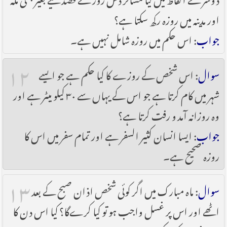
اور مدینہ میں روزہ رکھ سکتا ہے؟
جواب
: اس حکم میں روزہ شامل نہیں ہے۔
۱۲
سوال
: اس شخص کے روزے کا کیا حکم ہے جو ایسے
شہر میں کام کرتا ہے جو اس کے یہاں سے ۳۰ کیلو میٹر ہے اور
وہ روزانہ آمد و رفت کرتا ہے؟
جواب
: ایسا انسان کثیر السفر ہے اور تمام سفر میں اس کا
روزہ صحیح ہے۔
۱۳
سوال
: ماہ مبارک میں اگر کوئی شخص اذان صبح کے بعد
اٹھے اور اس پر غسل واجب ہو تو کیا کرےگا؟ کیا اس دن کا