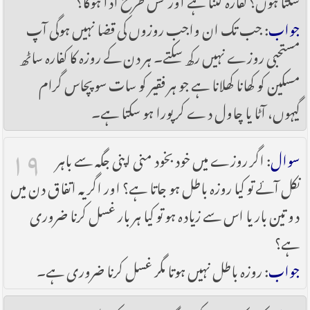
جواب
: جب تک ان واجب روزوں کی قضا نہیں ہوگی آپ
مستحبی روزے نہیں رکھ سکتے۔ ہر دن کے روزہ کا کفارہ ساٹھ
مسکین کو کھانا کھلانا ہے جو ہر فقیر کو سات سو پچاس گرام
گیہوں، آٹا یا چاول دے کر پورا ہو سکتا ہے۔
۱۹
سوال
: اگر روزے میں خود بخود منی اپنی جگہ سے باہر
نکل آئے تو کیا روزہ باطل ہو جاتا ہے؟ اور اگر یہ اتفاق دن میں
دو تین بار یا اس سے زیادہ ہو تو کیا ہر بار غسل کرنا ضروری
ہے؟
جواب
: روزہ باطل نہیں ہوتا مگر غسل کرنا ضروری ہے۔