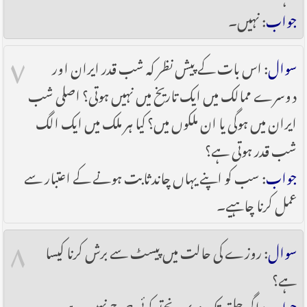
جواب
: نہیں۔
۷
سوال
: اس بات کے پیش نظر کہ شب قدر ایران اور
دوسرے ممالک میں ایک تاریخ میں نہیں ہوتی؟ اصلی شب
ایران میں ہوگی یا ان ملکوں میں؟ کیا ہر ملک میں ایک الگ
شب قدر ہوتی ہے؟
جواب
: سب کو اپنے یہاں چاند ثابت ہونے کے اعتبار سے
عمل کرنا چاہیے۔
۸
سوال
: روزے کی حالت میں پیسٹ سے برش کرنا کیسا
ہے؟
جواب
: اگر حلق تک نہ پہونچےتو کوئی حرج نہیں ہے۔