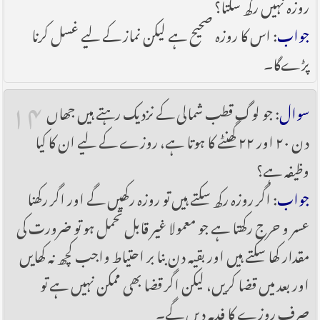
روزہ نہیں رکھ سکتا؟
جواب
: اس کا روزہ صحیح ہے لیکن نماز کے لیے غسل کرنا
پڑےگا۔
۱۴
سوال
: جو لوگ قطب شمالی کے نزدیک رہتے ہیں جھاں
دن ۲۰ اور ۲۲ گھنٹے کا ہوتا ہے، روزے کے لیے ان کا کیا
وظیفہ ہے؟
جواب
: اگر روزہ رکھ سکتے ہیں تو روزہ رکھیں گے اور اگر رکھنا
عسر و حرج رکھتا ہے جو معمولا غیر قابل تحمل ہو تو ضرورت کی
مقدار کھا سکتے ہیں اور بقیہ دن بنا بر احتیاط واجب کچھ نہ کھایں
اور بعد میں قضا کریں، لیکن اگر قضا بھی ممکن نہیں ہے تو
صرف روزے کا فدیہ دیں گے۔