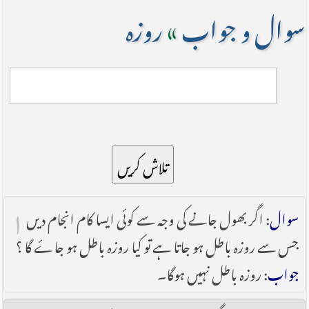
سوال و جواب
»
روزہ
تلاش کریں
۱
سوال
: اگر بھول جانے کی وجہ سے کوئی ایسا کام انجام دیں
جس سے روزہ باطل ہو جاتا ہے تو کیا روزہ باطل ہو جاۓ گا ؟
جواب
: روزہ باطل نہیں ہوگا۔