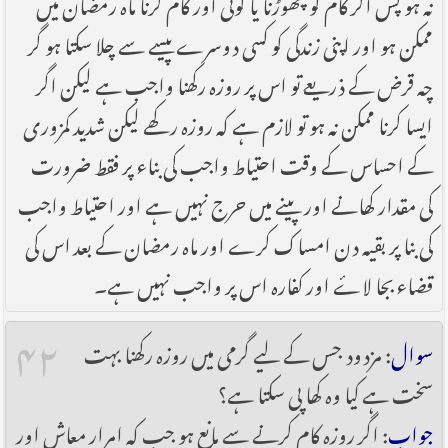
نہ ہو پس اگر کام کو چھوڑنا یا کوئی اور کام کرنا ماہ رمضان میں
ممکن ہو اور اپنی زندگی کو کسی دوسرے پیسے سے چلا سکتا ہو گر
چہ قرض کے ذریعے تو اس پر روزہ رکھنا واجب ہے لیکن اگر
ایسا کرنا ممکن نہ ہو تو لازم ہے کہ روزہ رکھے لیکن شدید کمزوری
کے احساس کے وقت احتیاط واجب کی بناء پر فقط ضرورت
کی مقدار کھانے اور پینے میں حرج نہیں ہے اور احتیاط واجب
کی بنا پر بقیہ دن امساک کرے اور ماہ رمضان کے بعد اس کی
قضاء بجا لاۓ اور کفارہ اس پر واجب نہیں ہے۔
۴۲
سوال
: مزدود جس کے لیے گرمی میں روزہ رکھنا بہت
سخت ہے کیا وہ کھا پی سکتا ہے؟
جواب
: اگر روزہ کام کرنے سے مانع ہو جب کہ امرار معاش اور