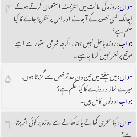
۴
سوال
: روزہ کی حالت میں انٹرنیٹ استعمال کرتے ہوئے
اچانک کسی تصویر کے آ جانے اور اس پر نظر پڑ جانے کا کیا
حکم ہے؟
جواب
: روزہ باطل نہیں ہوتا، اگرچہ شرعی اعتبار سے ایسے
موقع پر نطر نہیں کرنا چاہیے۔
۵
سوال
: میں ہفتے میں تین دن حد ترخص سے گزرتا ہوں،
میرے نماز و روزے کا کیا حکم ہے؟
جواب
: دونوں کامل ہیں۔
۶
سوال
: کیا سحری کھانے یا نہ کھانے سے روزہ پر کوئی اثر پڑتا
ہے؟