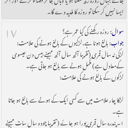
ایسا نہیں کر سکتا تو روزہ کا فدیہ دے گا۔
۱۷
سوال
: روزہ رکھنے کی کیا عمر ہے؟
جواب
: بالغ ہونا ہے،لڑکیوں کے بالغ ہونے کی علامت:
لڑکی نہ سال قمری (تقریبا آٹھ سال آٹھ مہینے بیس دن عیسوی
کےمعادل ہے) مکمل ہونے سے بالغ ہو جاتی ہے۔
لڑکوں کے بالغ ہونے کی علامت:
لڑکا چار علامت میں سے کسی ایک کے ہونے سے بالغ ہو جاتا
ہے۔
۱۔ پندرہ سال قمری پورا ہو جاۓ ( تقریبا چودہ سال سات مہینے