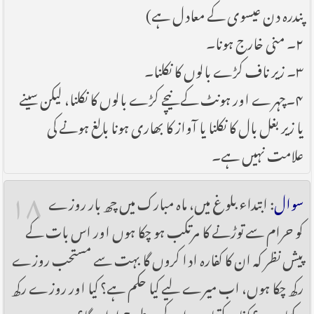
پندرہ دن عیسوی کے معادل ہے)
۲۔ منی خارج ہونا۔
۳۔ زیر ناف کڑے بالوں کا نکلنا۔
۴۔چہرے اور ہونٹ کے نیچے کڑے بالوں کا نکلنا، لیکن سینے
یا زیر بغل بال کا نکلنا یا آواز کا بھاری ہونا بالغ ہونے کی
علامت نہیں ہے۔
۱۸
سوال
: ابتداء بلوغ میں، ماہ مبارک میں چھ بار روزے
کو حرام سے توڑنے کا مرتکب ہو چکا ہوں اور اس بات کے
پیش نظر کہ ان کا کفارہ ادا کروں گا بہت سے مستحب روزے
رکھ چکا ہوں، اب میرے لیے کیا حکم ہے؟ کیا اور روزے رکھ
سکتا ہوں؟ کفارہ کتنا ہے اور کس طرح ادا ہوگا؟