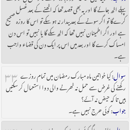
پہلے اٹھ جائے گا اور یہ بھی قصد تھا کہ اٹھنے کے بعد غسل
کرےگا تو اگر سونے کے بعد بیدار نہ ہو سکے تو اس کا روزہ صحیح
ہے اور اگر اطمینان نہیں تھا کہ اٹھ سکے گا یا نہیں تو اس دن
امساک کرے گا اور بعد میں اس پر ایک دن کی قضاء واجب
ہے۔
۳۳
سوال
: کیا خواتین ماہ مبارک رمضان میں تمام روزے
رکھنے کی غرض سے حمل نہ ٹھرنے والی دوا استعمال کر سکتیں
ہیں تا کہ حیض نہ آئے؟
جواب
: کوئی حرج نہیں ہے۔
۳۴
سوال
: الف۔ اگرکوئی ماہ مبارک رمضان میں جان