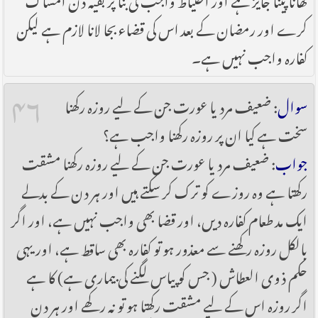
کرے اور رمضان کے بعد اس کی قضاء بجا لانا لازم ہے لیکن
کفارہ واجب نہیں ہے۔
۴۶
سوال
: ضعیف مرد یا عورت جن کے لیے روزہ رکھنا
سخت ہے کیا ان پر روزہ رکھنا واجب ہے؟
جواب
: ضعیف مرد یا عورت جن کے لیے روزہ رکھنا مشقت
رکھتا ہے وہ روزے کو ترک کر سکتے ہیں اور ہر دن کے بدلے
ایک مد طعام کفارہ دیں، اور قضا بھی واجب نہیں ہے، اور اگر
بالکل روزہ رکھنے سے معذور ہو تو کفارہ بھی ساقط ہے، اور یہی
حکم ذوی العطاش ( جس کو پیاس لگنے کی بیماری ہے) کا ہے
اگر روزہ اس کے لیے مشقت رکھتا ہو تو نہ رکھے اور ہر دن