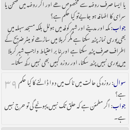
یا ایسا صرف روضہ سے مخصوص ھے اور اگر روضہ میں صحن یا
سرای کا اضافہ ہو جایےتو کیا حکم ہے؟
جواب
: مکہ اور مدینے اور شہر کوفہ میں ہوٹل بلکہ مسجد سہلہ میں
بھی پوری نماز پڑھ سکتا ہے مگر کربلا میں ساڑھے نو میٹر ضریح کے
اطراف صرف پڑھ سکتا ہے اور بنا بر احتیاط واجب شہر کربلا
میں پوری نہیں پڑھ سکتا، اور روزہ کہیں بھی نہیں رکھ سکتا۔
۳۹
سوال
: روزہ کی حالت میں ناک میں دوا ڈالنے کا کیا حکم
ہے؟
جواب
: اگر مطمئن ہے کہ حلق تک نہیں پہونچے گی تو حرج نہیں
ہے۔