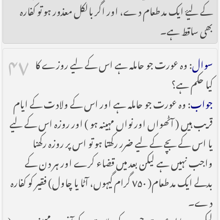
کے لیۓ ایک مد طعام دے، اور اگر بالکل معذور ہو تو کفارہ
بھی ساقط ہے۔
۴۷
سوال
: وہ عورت جو حاملہ ہے اس کے لیے روزے کا
کیا حکم ہے؟
جواب
: وہ عورت جو حاملہ ہے اور اس کے ولادت کے ایام
قریب ہیں ( آٹھواں اور نواں مہینہ ہو ) اور روزہ اس کے لیے
یا اس کے بچے کے لیے ضرر رکھتا ہو تو اس پر روزہ رکھنا
واجب نہیں ہے لیکن بعد میں قضاء کرے اور ہر دن کے
بدلے ایک مد طعام( ۷۵۰ گرام گیہوں، آٹا یا چاول) فقیر کو کفارہ
دے۔
لیکن وہ حاملہ عورت جس کے ولادت کے آخری مہینے نہ ہوں(