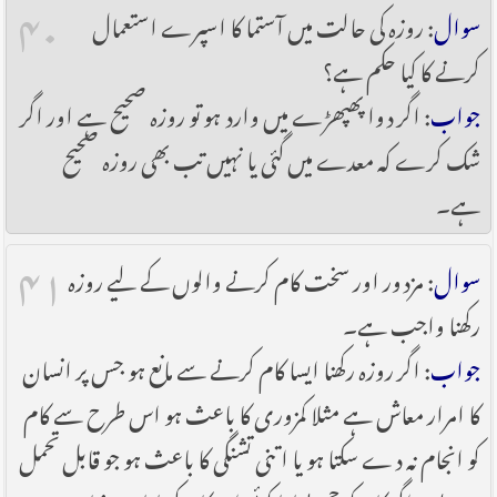
۴۰
سوال
: روزہ کی حالت میں آستما کا اسپرے استعمال
کرنے کا کیا حکم ہے؟
جواب
: اگر دوا پھپھڑے میں وارد ہو تو روزہ صحیح ہے اور اگر
شک کرے کہ معدے میں گئی یا نہیں تب بھی روزہ صحیح
ہے۔
۴۱
سوال
: مزدور اور سخت کام کرنے والوں کے لیے روزہ
رکھنا واجب ہے۔
جواب
: اگر روزہ رکھنا ایسا کام کرنے سے مانع ہو جس پر انسان
کا امرار معاش ہے مثلا کمزوری کا باعث ہو اس طرح سے کام
کو انجام نہ دے سکتا ہو یا اتنی تشنگی کا باعث ہو جو قابل تحمل