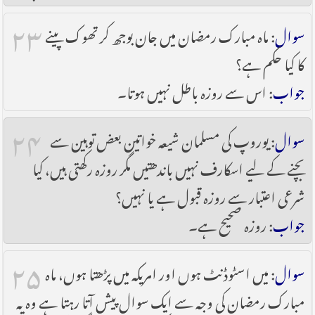
۲۳
سوال
: ماہ مبارک رمضان میں جان بوجھ کر تھوک پینے
کا کیا حکم ہے؟
جواب
: اس سے روزہ باطل نہیں ہوتا۔
۲۴
سوال
: یوروپ کی مسلمان شیعہ خواتین بعض توہین سے
بچنے کے لیے اسکارف نہیں باندھتیں مگر روزہ رکھتی ہیں، کیا
شرعی اعتبار سے روزہ قبول ہے یا نہیں؟
جواب
: روزہ صحیح ہے۔
۲۵
سوال
: میں اسٹوڈنٹ ہوں اور امریکہ میں پڑھتا ہوں، ماہ
مبارک رمضان کی وجہ سے ایک سوال پیش آتا رہتا ہے وہ یہ