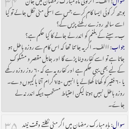
بوجھ کر کوئی ایسا کام کرے جس سے اسکی منی نکل جائے تو کیا
اسے ساٹھ روزے رکھنے پڑیں گے؟
ب۔ سینے کے بلغم کو اندر لے جانے کا کیا حکم ہے؟
جواب
: االف۔ اگر یہ جانتا تھا کہ اس کام سے روزہ باطل ہو
جاتا ہے تو اسے کفارہ دینا پڑے گا اور جاہل مقصر و مشکوک
کے لیے بھی یہی حکم ہے اور کفارہ یہ ہے کہ ۶۰ روز روزہ رکھے
یا ۶۰ فقیر کو کھانا کھلائے یا انہیں ۷۵۰ گرام آٹا ہا گیہوں دے۔
روزہ باطل نہیں ہوتا لیکن احتیاط مستحب ہیکہ اندر نہ لے
جاۓ۔
۳۵
سوال
: ماہ مبارک رمضان میں اگر منی نکلتے وقت نیند