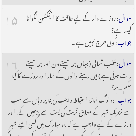
۱۵
سوال
: روزے دار کے لیے طاقت کا انجکشن لگوانا
کیسا ہے؟
جواب
: کوئی حرج نہیں ہے۔
۱۶
سوال
: قطب شمالی (جہاں چھ مہینے دن اور چھ مہینے
رات ہوتی ہے) میں رہنے والوں کے نماز اور روزے کا کیا
حکم ہے؟
جواب
: وہ لوگ نماز، احتیاط واجب کی بنا پر وہاں سے سب
سے نزدیک شہر کے مطابق قربت کی نیت سے پڑھیں گے، اور
ورزے کے لیے واجب ہے کہ ماہ مبارک میں کسی ایسے شہر
جائے جہاں روزہ رکھ سکتا ہو یا وہاں جا کر قضاء کرے اور اگر