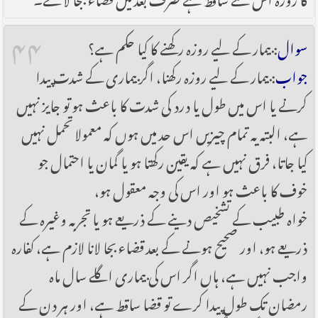
۴۴
سوال
: بیمار کے لیے روزہ رکھنے کا کیا حکم ہے؟
جواب
: بیمار کے لیے روزہ رکھنا، اگر بیماری کے شدت پیدا
کرنے یا اس میں طول یا درد کی شدت کا باعث ہو تو جایز نہیں
ہے، البتہ یہ تمام چیزیں اس حد میں ہوں کہ معمولا تحمل نہیں
کیا جاتا، فرق نہیں ہے کہ یقین رکھتا ہو یا گمان یا احتمال جو
خوف کا باعث ہو اور اس کی وجہ معقول ہو،
خواہ طبیب کے تشخیص دینے کے ذریعے ہو یا تجربہ وغیرہ کے
ذریعے ہو، اور صحیح ہونے کے بعد قضاء بجا لانا لازم ہے، کفارہ
واجب نہیں ہے، ہاں اگر اس کی بیماری اگلے سال ماہ
رمضان تک طول پیدا کرے تو قضا ساقط ہے، اور ہر دن کے