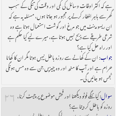
ہے کہ اکثر اوقات وسائل کی کمی اور وقت کی تنگی کے سبب
گھر سے باہر افطار کرنے پر مجبور ہو جاتا ہوں، مسئلہ یہ ہے کہ
ان ریسورینٹ میں جو مرغ اور گوشت استعمال ہوتا ہے وہ
شرعی طریقے سے ذبح نہیں ہوتا ہے، میرے لیے کیا حکم ہے
اور راہ حل کیا ہے؟
جواب
: ان کے کھانے سے روزہ باطل نیہں ہوتا مگر ان کا کھانا
حرام ہے اور آپ کا منھ اور وہ چیزیں جن سے وہ مس ہونگی
نجس ہو جائیں گی۔
۲۶
سوال
: کیا ننگے فوٹو دیکھنا اور فحش موضوع پر چیٹ کرنا،
روزہ کو باطل کر دیتا ہے؟
جواب
: خود یہ کام حرام ہے لیکن روزہ باطل نہیں ہوتا۔