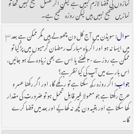
نمازوں کی قضا لازم نہیں ہے لیکن اگر غسل صحیح نہیں تھا تو
نماز یں صحیح نہیں ہیں لیکن روزہ صحیح ہے۔
۳
سوال
: سویڈن میں آج کل دن چھوٹے ہیں مگر ممکن ہے بعد
میں ایسا نہ ہو اور اگر ماہ مبارک رمضان گرمیوں میں پڑ گیا تو
ممکن ہے روزے ۲۰ گھنٹے یا اس سے بھی زیادہ کے ہو جائیں،
اس بارے میں آپ کی کیا نظر ہے؟
جواب
: اگر روزہ رکھ سکتا ہے تو رکھے گا، اور اگر رکھنا عسر و
حرج رکھتا ہے جو معمولا غیر قابل تحمل ہو تو ضرورت کی مقدار
کھا سکتا ہے اور بقیہ دن کچھ نہ کھایٔے اور بعد میں قضا کرے
گا۔