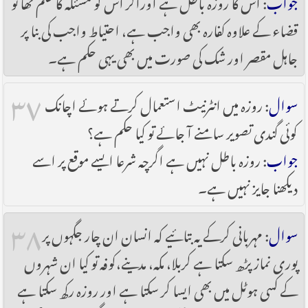
جواب
: اس کا روزہ باطل ہے اوراگر اس کو مسئلہ کا علم تھا تو
قضاء کے علاوہ کفارہ بھی واجب ہے، احتیاط واجب کی بنا پر
جاہل مقصر اور شک کی صورت میں بھی یہی حکم ہے۔
۳۷
سوال
: روزہ میں انٹرنیٹ استعمال کرتے ہوئے اچانک
کوئی گندی تصویر سامنے آ جائے تو کیا حکم ہے؟
جواب
: روزہ باطل نہیں ہے اگرچہ شرعا ایسے موقع پر اسے
دیکھنا جایز نہیں ہے۔
۳۸
سوال
: مہربانی کرکے یہ بتائیے کہ انسان ان چار جگہوں پر
پوری نماز پڑھ سکتا ہے کربلا، مکہ، مدینے،کوفہ تو کیا ان شہروں
کے کسی ہوٹل میں بھی ایسا کر سکتا ہے اور روزہ رکھ سکتا ہے