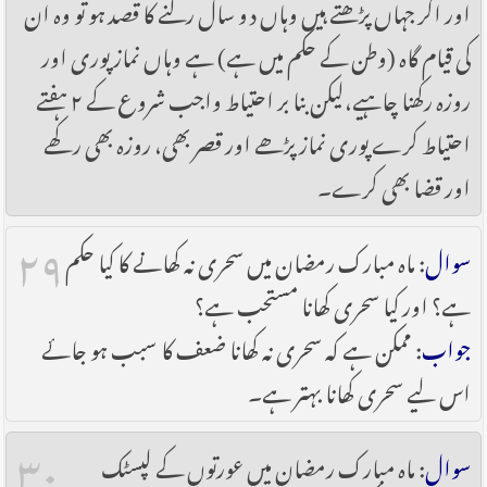
اور اگر جہاں پڑھتے ہیں وہاں دو سال رکنے کا قصد ہو تو وہ ان
کی قیام گاہ (وطن کے حکم میں ہے) ہے وہاں نماز پوری اور
روزہ رکھنا چاہیے،لیکن بنا بر احتیاط واجب شروع کے ۲ ہفتے
احتیاط کرے پوری نماز پڑھے اور قصر بھی، روزہ بھی رکھے
اور قضا بھی کرے۔
۲۹
سوال
: ماہ مبارک رمضان میں سحری نہ کھانے کا کیا حکم
ہے؟ اور کیا سحری کھانا مستحب ہے؟
جواب
: ممکن ہے کہ سحری نہ کھانا ضعف کا سبب ہو جائے
اس لیے سحری کھانا بہتر ہے۔
۳۰
سوال
: ماہ مبارک رمضان میں عورتوں کے لپسٹک