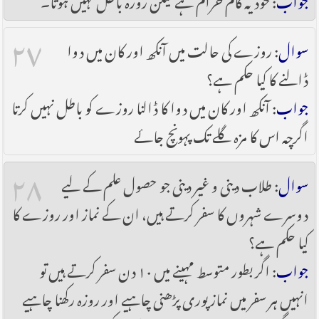
۲۷
سوال
: روزے کی حالت میں آنکھ اور کان میں دوا
ڈالنے کا کیا حکم ہے؟
جواب
: آنکھ اور کان میں دوا کا ڈالنا روزے کو باطل نہیں کرتا
اگرچہ اس کا مزہ گلے تک پہونچ جائے
۲۸
سوال
: طلاب دینی و غیر دینی جو حصول علم کے لیے
دوسرے شہروں کا سفر کرتے ہیں، ان کے نماز اور روزے کا
کیا حکم ہے؟
جواب
: اگر بطور متوسط مہینے میں ۱۰ دن سفر کرتے ہیں تو
انہیں ہر سفر میں نماز پوری پڑھنی چاہیے اور روزہ رکھنا چاہیے