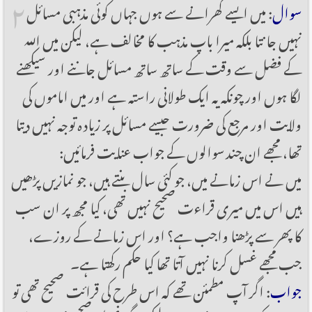
۲
سوال
: میں ایسے گھرانے سے ہوں جہاں کوئی مذہبی مسائل
نہیں جانتا بلکہ میرا باپ مذہب کا مخالف ہے، لیکن میں اللہ
کے فضل سے وقت کے ساتھ ساتھ مسائل جاننے اور سیکھنے
لگا ہوں اور چونکہ یہ ایک طولانی راستہ ہے اور میں اماموں کی
ولایت اور مرجع کی ضرورت جیسے مسائل پر زیادہ توجہ نہیں دیتا
تھا، مجھے ان چند سوالوں کے جواب عنایت فرمائیں:
میں نے اس زمانے میں، جو کئی سال بنتے ہیں، جو نمازیں پڑھیں
ہیں اس میں میری قراءت صحیح نہیں تھی، کیا مجھ پر ان سب
کا پھر سے پڑھنا واجب ہے؟ اور اس زمانے کے روزے،
جب مجھے غسل کرنا نہیں آتا تھا کیا حکم رکھتا ہے۔
جواب
: اگر آپ مطمئن تھے کہ اس طرح کی قرائت صحیح تھی تو