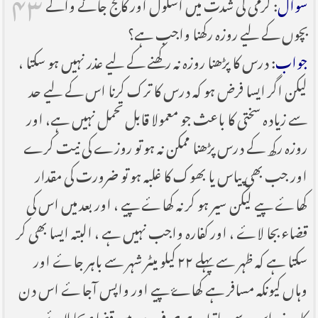
۴۳
سوال
: گرمی کی شدت میں اسکول اور کالج جانے والے
بچوں کے لیے روزہ رکھنا واجب ہے؟
جواب
: درس کا پڑھنا روزہ نہ رکھنے کے لیے عذر نہیں ہو سکتا ،
لیکن اگر ایسا فرض ہو کہ درس کا ترک کرنا اس کے لیے حد
سے زیادہ سختی کا باعث جو معمولا قابل تحمل نہیں ہے، اور
روزہ رکھ کے درس پڑھنا ممکن نہ ہو تو روزے کی نیت کرے
اور جب بھی پیاس یا بھوک کا غلبہ ہو تو ضرورت کی مقدار
کھاۓ پیے لیکن سیر ہو کر نہ کھاۓ پیے ، اور بعد میں اس کی
قضاء بجا لاۓ ، اور کفارہ واجب نہیں ہے ، البتہ ایسا بھی کر
سکتا ہے کہ ظہر سے پہلے ۲۲ کیلو میٹر شہر سے باہر جاۓ اور
وہاں کیونکہ مسافر ہے کھا‍ۓ پیے اور واپس آجاۓ اس دن
کا روزہ اس سے ساقط ہے صرف بعد میں قضاء بجا لاۓ۔