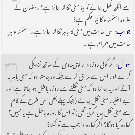
سے آنکھ کھل جائے تو کیا منی نکالنا جائز ہے؟ رمضان کے
علاوہ استمناء کا کیا حکم ہے؟
جواب
: اس حالت میں منی کا باہر نکالنا جائز ہے۔ استمناء ہر
حالت میں حرام ہے۔
۳۶
سوال
: اگر کوئی روزہ دار اپنی بیوی کے ساتھ نزدیکی
کرے اور اس سے مزاق کرے جبکہ وہ چاہتا ہو کہ منی باہر نہ
آئے اور یہ جانتا ہو کہ منی نکلنے سے روزہ باطل ہو جاتا ہے اور
بے اختیار منی نکل جائے (جبکہ پہلے بھی اس طرح کے کام
سے منی نکل جایا کرتی تھی) تو اس کا روزہ باطل ہے یا نہیں؟
کفارہ کیا ہوگا؟ اگر کفارہ واجب ہے تو کتنا؟