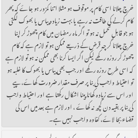
خرچ چلانا اسی کام پر موقوف ہو مثلا اتنا کمزور ہو جاۓ کہ پھر
کام کرنے کی طاقت نہ رہے یا بہت زیادہ پیاس یا بھوک لگتی
ہو جو قابل تحمل نہ ہو تو اگر ماہ رمضان میں کام چھو‏ڑ کر اپنا
خرچ چلانا گر چہ قرض کے ذریعے ممکن ہو تو لازم ہے کہ کام
چھوڑ کر روزہ رکھے لیکن اگر ایسا کرنا بھی ممکن نہ ہو تو لازم ہے
کہ اسی طرح روزہ رکھے اور جب بھی پیاس یا بھوک کا غلبہ ہو
تو احتیاط واجب کی بنا پر صرف مقدار ضرورت کھاۓ، پیے
اور اس سے زیادہ کھانا پینا اشکال رکھتا ہے اور احتیاط واجب
کی بنا پر بقیہ دن کچھ نہ کھاۓ ، اور لازم ہے بعد میں اس کی
قضاء بجا لاۓ، کفاوہ واجب نہیں ہے۔