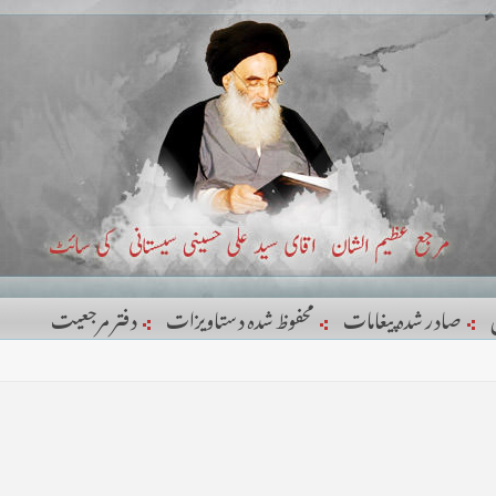
صادر شدہ پیغامات
محفوظ شدہ دستاویزات
دفتر مرجعيت