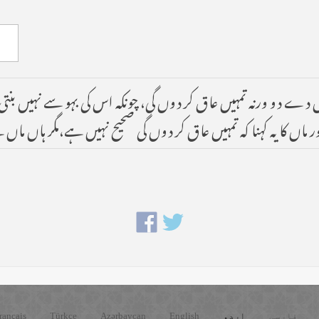
طلاق دے دو ورنہ تمہیں عاق کر دوں گی، چونکہ اس کی بہو سے نہیں ب
 کا یہ کہنا کہ تمہیں عاق کر دوں گی صحیح نہیں ہے،مگر ہاں ماں س
فارسی
اردو
English
Azərbaycan
Türkçe
rançais