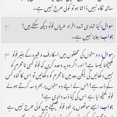
ساتھ نگاہ نہیں ڈالتا ہو تو کوئی حرج نہیں ہے۔
۲
سوال
: کیا شادی شدہ افراد عریاں فوٹو دیکھ سکتے ہیں؟
جواب
: جایز نہیں ہے۔
۳
سوال
: دوستوں کی محفلوں میں اسکارف وغیرہ کے بغیر فوٹو
کھینچنا کیسا ہے؟ اور اگر وہ یہ وعدہ کریں کہ فوٹو کسی نامحرم کو
نہیں دکھائیں گی لیکن بعد میں نامحرم کو دکھائیں تو اس کا گناہ کس
کے ذمہ ہے؟ جس نے اپنے دوستوں پر بھروسہ کرتے ہوئے
فوٹو کھنچوایا ہے اس کی کیا ذمہ داری ہے؟
جواب
: ایسے موقعوں پر خود فوٹو کھینچنے میں کوئی حرج نہیں ہے
اور نامحرم کو دکھانے پر دکھانے والے کو گناہ پڑے گا۔