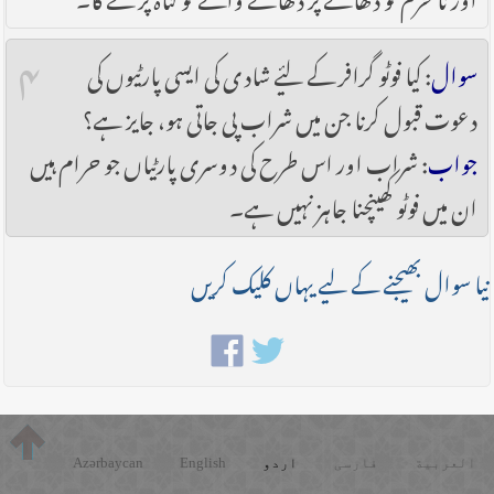
۴
سوال
: کیا فوٹو گرافر کے لیٔے شادی کی ایسی پارٹیوں کی
دعوت قبول کرنا جن میں شراب پی جاتی ہو، جایز ہے؟
جواب
: شراب اور اس طرح کی دوسری پارٹیاں جو حرام ہیں
ان میں فوٹو کھینچنا جاہز نہیں ہے۔
نیا سوال بھیجنے کے لیے یہاں کلیک کریں
العربية
فارسی
اردو
English
Azərbaycan