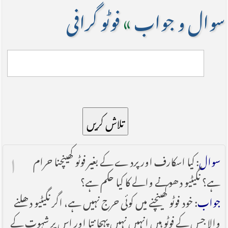
سوال و جواب
»
فوٹو گرافی
تلاش کریں
۱
سوال
: کیا اسکارف اور پردے کے بغیر فوٹو کھینچنا حرام
ہے؟ نگیٹیو دھونے والے کا کیا حکم ہے؟
جواب
: خود فوٹو کھینچنے میں کوئی حرج نہیں ہے، اگر نگیٹیو دھلنے
والا جس کے فوٹو ہیں انہیں نہیں پہچانتا اور اس پر شہوت کے