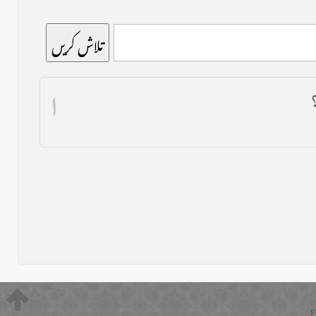
تلاش کریں
۱
؟
F