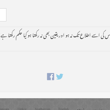
 کی اسے اطلاع تک نہ ہو اور یقین بھی نہ رکھتا ہو کیا حکم رکھتا ہے
فارسی
اردو
English
Azərbaycan
Türkçe
rançais