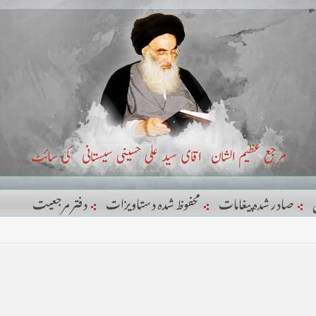
صادر شدہ پیغامات
محفوظ شدہ دستاویزات
دفتر مرجعيت