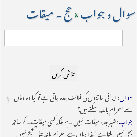
سوال و جواب
»
حج ۔ میقات
تلاش کریں
۱
سوال
: ایرانی حاجیوں کی فلائٹ جدہ جاتی ہے تو کیا وہ وہاں
سے احرام باندھ سکتے ہیں؟
جواب
: شہر جدہ میقات نہیں ہے بلکہ کسی میقات کے ساتھ
بھی نہیں ملتا ہے لہذا وہاں سے احرام باندھنا صحیح نہیں