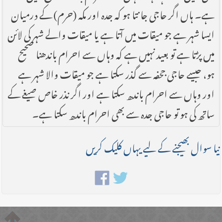
ہے۔ ہاں اگر حاجی جانتا ہو کہ جدہ اور مکہ (حرم) کے درمیان
ایسا شہر ہے جو میقات میں آتا ہے یا میقات والے شہر کی لائن
میں پڑتا ہے تو بعید نہیں ہے کہ وہاں سے احرام باندھنا صحیح
ہو، جیسے حاجی جحفہ سے گذر سکتا ہے جو میقات والا شہر ہے
اور وہاں سے احرام باندھ سکتا ہے اور اگر نذر خاص صیغے کے
ساتھ کی ہو تو حاجی جدہ سے بھی احرام باندھ سکتا ہے۔
نیا سوال بھیجنے کے لیے یہاں کلیک کریں