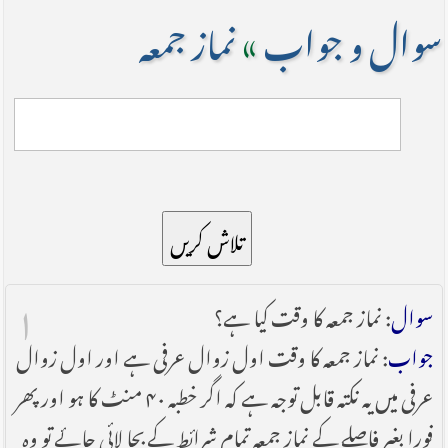
سوال و جواب
»
نماز جمعہ
تلاش کریں
۱
سوال
: نماز جمعہ کا وقت کیا ہے؟
جواب
: نماز جمعہ کا وقت اول زوال عرفی ہے اور اول زوال
عرفی میں یہ نکتہ قابل توجہ ہے کہ اگر خطبہ ۴۰ منٹ کا ہو اور پھر
فورا بغیر فاصلے کے نماز جمعہ تمام شرائط کے بجا لایٔی جائے تو وہ