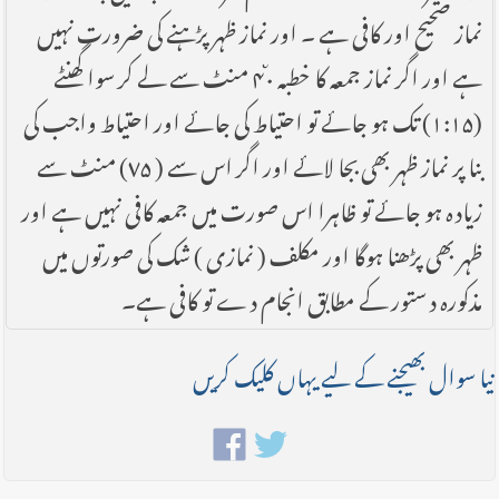
نماز صحیح اور کافی ہے ۔ اور نماز ظہر پڑہنے کی ضرورت نہیں
ہے اور اگر نماز جمعہ کا خطبہ ۴۰٘ منٹ سے لے کر سوا گھنٹے
(۱:۱۵) تک ہو جائے تو احتیاط کی جائے اور احتیاط واجب کی
بنا پر نماز ظہر بھی بجا لائے اور اگر اس سے ( ۷۵) منٹ سے
زیادہ ہو جائے تو ظاہرا اس صورت میں جمعہ کافی نہیں ہے اور
ظہر بھی پڑھنا ہوگا اور مکلف ( نمازی ) شک کی صورتوں میں
مذکورہ دستور کے مطابق انجام دے تو کافی ہے۔
نیا سوال بھیجنے کے لیے یہاں کلیک کریں