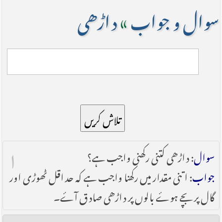
سوال و جواب
»
داڑھی
تلاش کریں
۱
سوال
: داڑھی کتنی رکھنی واجب ہے؟
جواب
: اتنی مقدار میں رکھنا واجب ہے کہ حد اقل ٹھوڑی اور
گال پر بچے ہو‎ۓ بالوں پر داڑھی صادق آۓ۔