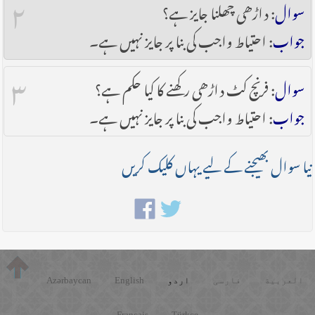
۲
سوال
: داڑھی چھلنا جایز ہے؟
جواب
: احتیاط واجب کی بنا پر جایز نہیں ہے۔
۳
سوال
: فرنچ کٹ داڑھی رکھنے کا کیا حکم ہے؟
جواب
: احتیاط واجب کی بنا پر جایز نہیں ہے۔
نیا سوال بھیجنے کے لیے یہاں کلیک کریں
العربية
فارسی
اردو
English
Azərbaycan
Français
Türkçe