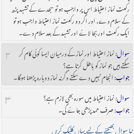
رکعت نماز احتیاط اس پر واجب ہو تو سجدے کے تشہد پڑھ
کے سلام دے، اور اگر دو رکعت نماز احتیاط واجب ہو تو
ایک رکعت اور بجا لا‎ۓ اور تشہد کے بعد سلام دے۔
۲
سوال
: نماز احتیاط اور نماز کے درمیان ایسا کو‎ئی کام کر
سکتے ہیں جو نماز کو باطل کرتا ہے؟
جواب
: انجام نہیں دے سکتے وگرنہ نما‎‌ز دوبارہ پڑھنا ہوگا۔
۳
سوال
: نماز احتیاط میں سورہ بھی لازم ہے؟
جواب
: صرف حمد پڑھی جاۓ گی۔
نیا سوال بھیجنے کے لیے یہاں کلیک کریں