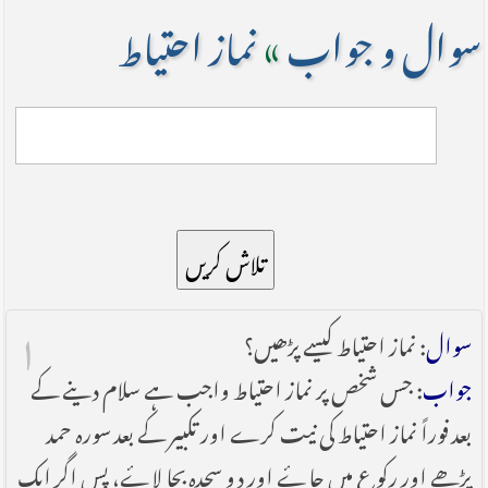
سوال و جواب
»
نماز احتیاط
تلاش کریں
۱
سوال
: نماز احتیاط کیسے پڑھیں؟
جواب
: جس شخص پر نماز احتیاط واجب ہے سلام دینے کے
بعد فوراً نماز احتیاط کی نیت کرے اور تکبیر کے بعد سورہ حمد
پڑھے اور رکوع میں جاۓ اور دو سجدہ بجا لاۓ، پس اگر ایک