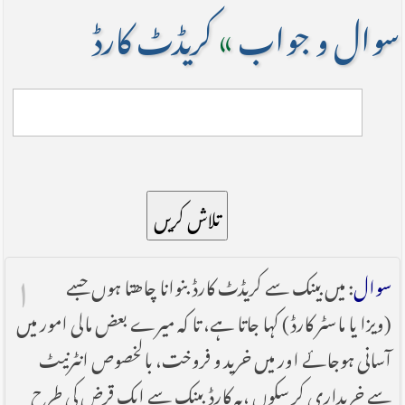
سوال و جواب
»
کریڈٹ کارڈ
تلاش کریں
۱
سوال
: میں بینک سے کریڈٹ کارڈ بنوانا چاھتا ہوں جسے
(ویزا یا ماسٹر کارڈ) کہا جاتا ہے، تا کہ میرے بعض مالی امور میں
آسانی ہوجائے اور میں خرید و فروخت، بالخصوص انٹرنیٹ
سے خریداری کر سکوں ،یہ کارڈ بینک سے ایک قرض کی طرح