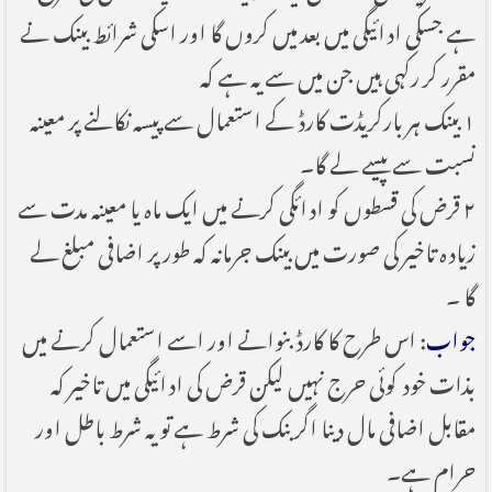
ہے جسکی ادائیگی میں بعد میں کروں گا اور اسکی شرائط بینک نے
مقرر کر رکہی ہیں جن میں سے یہ ہے کہ
۱ بینک ہر بارکریڈت کارڈ کے استعمال سے پیسہ نکالنے پر معینہ
نسبت سے پیسے لے گا۔
۲ قرض کی قسطوں کو ادائگی کرنے میں ایک ماہ یا معینہ مدت سے
زیادہ تاخیر کی صورت میں بینک جرمانہ کہ طور پر اضافی مبلغ لے
گا ۔
جواب
: اس طرح کا کارڈ بنوانے اور اسے استعمال کرنے میں
بذات خود کوئی حرج نہیں لیکن قرض کی ادائیگی میں تاخیر کہ
مقابل اضافی مال دینا اگر بنک کی شرط ہے تو یہ شرط باطل اور
حرام ہے۔