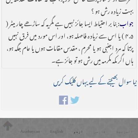
بہت زیادہ رش ہو ؟
جواب
: بنا بر احتیاط ایسا جائز نہیں ہے مگریہ کہ ساڑھے چار میٹر (
۴.۵ ) یا اس سے زیادہ فاصلہ ہو، اور اس مورد میں فرق نہیں
پڑتا کہ مرد اجنبی ہو یا محرم ، مقدس مقامات ہوں یا عام جگہ ہو،
ہاں اگر مکہ مکرمہ میں رش ہو تو جائز ہے۔
نیا سوال بھیجنے کے لیے یہاں کلیک کریں
العربية
فارسی
اردو
English
Azərbaycan