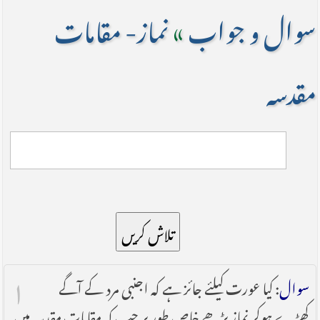
سوال و جواب
»
نماز- مقامات
مقدسہ
تلاش کریں
۱
سوال
: کیا عورت کیلئے جائز ہے کہ اجنبی مرد کے آگے
کھڑے ہوکر نماز پڑھے خاص طور پر جب کہ مقامات مقدسہ میں