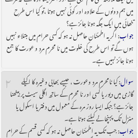
میں ہم دونوں کے علاوہ اور کوئی نہیں ہوتا ،تو کیا اس طرح
تنھائی میں ایک جگہ ہونا جائز ہے؟
جواب
: اگر یہ اطمئنان حاصل نہ ہو کہ کسی حرام میں مبتلاء نہیں
ہوں گے تو اس طرح کی خلوت میں نا محرم مرد و عورت کا جمع
ہونا جائز نہیں ہے۔
۲
سوال
: کیا نامحرم مرد وعورت ، جیسے بھابی وغیرہ کا اکیلے
گاڑی میں دیور یا کسی اور نا محرم کے ساتھ اگلی سیٹ پر بیٹھنا
جائز ہے؟ جبکہ ایسا روز مرہ کے معمول میں دفتر یا اسکول یا
منزل تک پہنچانے کیلئے ہوتا ہے۔
جواب
: جب تک یہ اطمئنان حاصل نہ ہو کہ کسی قسم کے حرام