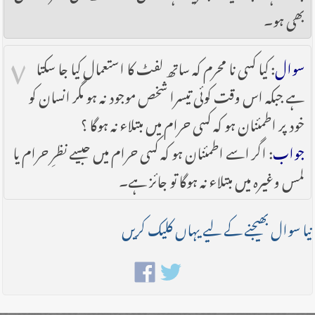
بھی ہو۔
۷
سوال
: کیا کسی نا محرم کہ ساتھ لفٹ کا استعمال کیا جا سکتا
ہے جبکہ اس وقت کوئی تیسرا شخص موجود نہ ہو مگر انسان کو
خود پر اطمئنان ہو کہ کسی حرام میں مبتلاء نہ ہوگا ؟
جواب
: اگر اسے اطمئنان ہو کہ کسی حرام میں جیسے نظرِ حرام یا
لمس وغیرہ میں مبتلاء نہ ہوگا تو جائز ہے۔
نیا سوال بھیجنے کے لیے یہاں کلیک کریں