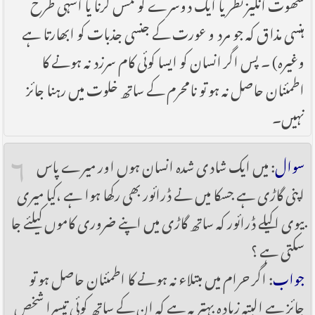
شھوت انگیز نظر یا ایک دوسرے کو لمس کرنا یا اسہی طرح
ہنسی مذاق کہ جو مرد و عورت کے جنسی جذبات کو ابھارتا ہے
وغیرہ) ۔ پس اگر انسان کو ایسا کوئی کام سرزد نہ ہونے کا
اطمئنان حاصل نہ ہو تو نامحرم کے ساتھ خلوت میں رہنا جائز
نہیں۔
۶
سوال
: میں ایک شادی شدہ انسان ہوں اور میرے پاس
اپنی گاڑی ہے جسکا میں نے ڈرائور بھی رکھا ہوا ہے ،کیا میری
بیوی اکیلے ڈرائور کہ ساتھ گاڑی میں اپنے ضروری کاموں کیلئے جا
سکتی ہے ؟
جواب
: اگر حرام میں مبتلاء نہ ہونے کا اطمئنان حاصل ہو تو
جائز ہے البتہ زیادہ بہتر یہ ہے کہ ان کے ساتھ کوئی تیسرا شخص