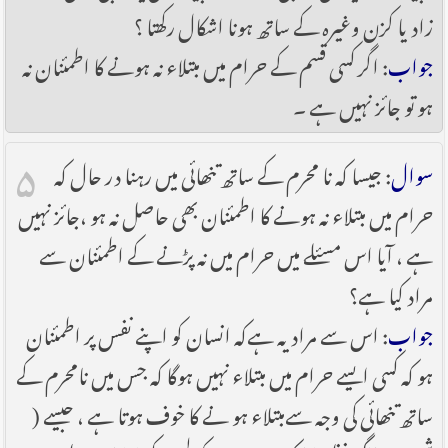
زاد یا کزن وغیرہ کے ساتھ ہونا اشکال رکھتا ؟
جواب
: اگر کسی قسم کے حرام میں مبتلاء نہ ہونے کا اطمئنان نہ
ہو تو جائز نہیں ہے ۔
۵
سوال
: جیسا کہ نا محرم کے ساتھ تنھائی میں رہنا در حال کہ
حرام میں مبتلاء نہ ہونے کا اطمئنان بھی حاصل نہ ہو ،جائز نہیں
ہے ، آیا اس مسئلے میں حرام میں نہ پڑنے کے اطمئنان سے
مراد کیا ہے؟
جواب
: اس سے مراد یہ ہےکہ انسان کو اپنے نفس پر اطمئنان
ہو کہ کسی ایسے حرام میں مبتلاء نہیں ہوگا کہ جس میں نامحرم کے
ساتھ تنھائی کی وجہ سےمبتلاء ہو نے کا خوف ہوتا ہے ، جیسے (