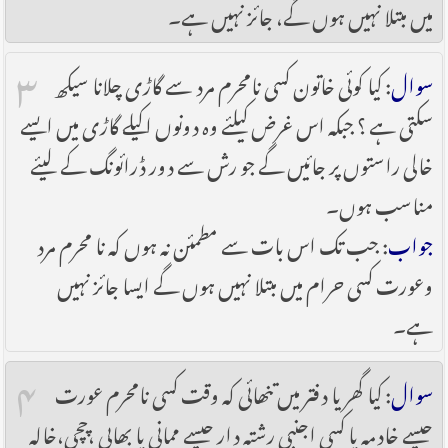
میں مبتلا نہیں ہوں گے، جائز نہیں ہے۔
۳
سوال
: کیا کوئی خاتون کسی نامحرم مرد سے گاڑی چلانا سیکھ
سکتی ہے ؟ جبکہ اس غرض کیلئے وہ دونوں اکیلے گاڑی میں ایسے
خالی راستوں پر جائیں گے جو رش سے دور ڈرائونگ کے لیئے
مناسب ہوں۔
جواب
: جب تک اس بات سے مطمئن نہ ہوں کہ نا محرم مرد
وعورت کسی حرام میں مبتلا نہیں ہوں گے ایسا جائز نہیں
ہے۔
۴
سوال
: کیا گھر یا دفتر میں تنھائی کہ وقت کسی نامحرم عورت
جیسے خادمہ یا کسی اجنبی رشتہ دار جیسے ممانی یا بھابی ،چچی،خالہ