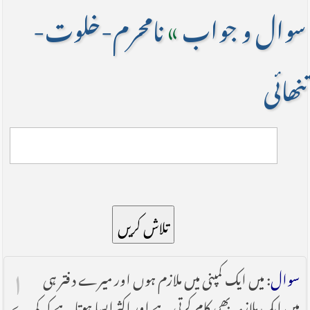
سوال و جواب
»
نامحرم-خلوت-
تنھائی
تلاش کریں
۱
سوال
: میں ایک کمپنی میں ملازم ہوں اور میرے دفتر ہی
میں ایک ملازمہ بھی کام کرتی ہے اور اکثرایسا ہوتا ہے کہ کمرے