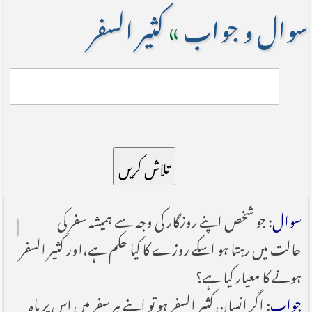
سوال و جواب
»
کثیر السفر
تلاش کریں
۱
سوال
: جو شخص اپنے روزگار کی وجہ سے ہمیشہ سفر کی
حالت میں رہتا ہو اسکے روزے کا کیا حکم ہے،اور کثیر السفر
ہونے کا معیار کیا ہے؟
جواب
: اگر انسان کثیر السفر ہو تو اپنے ہر سفر میں اس پر ماہ