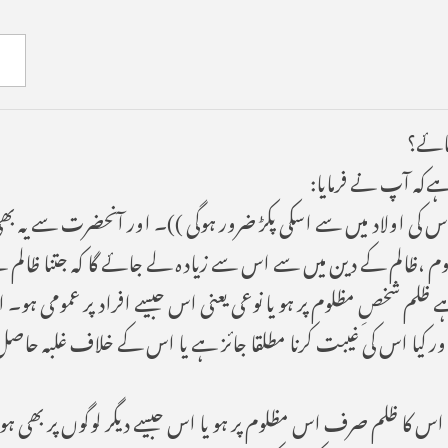
مائے؟
ہےکہ آپ نے فرمایا:
 کی اولاد میں سے اسکی پکڑ ضرور ہوگی ))۔ اور آنحضرت سے یہ ب
لوم ،ظالم کے دین میں سے اس سے زیادہ لے جائے گا کہ جتنا ظالم 
ظلم شخصِ مظلوم پر ہو یا نوعی یعنی اس جیسے افراد پر عمومی ہو۔ 
 اور کیا اس کی غیبت کرنا مطلقا جائز ہے یا اس کے خلاف غلبہ ح
س کا ظلم صرف اس مظلوم پر ہو یا اس جیسے دیگر لوگوں پر بھی ہو،