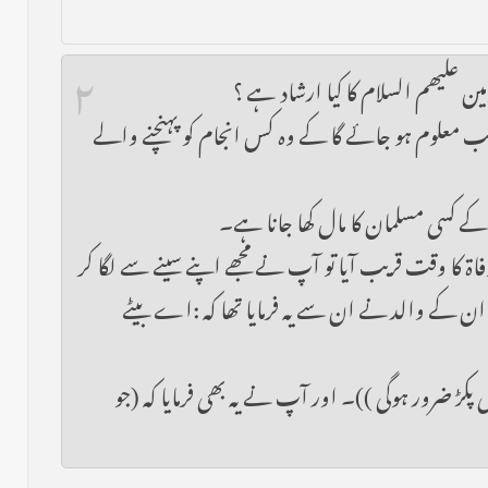
۲
ن علیھم السلام کا کیا ارشاد ہے ؟
 قریب معلوم ہو جائے گا کے وہ کس انجام کو پہنچنے والے
کے کسی مسلمان کا مال کھا جانا ہے۔
ۃ کا وقت قریب آیا تو آپ نے مجھے اپنے سینے سے لگا کر
ن کے والد نے ان سے یہ فرمایا تھا کہ :اے بیٹے
ڑ ضرور ہوگی ))۔ اور آپ نے یہ بھی فرمایا کہ (جو