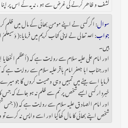
کشف و ظاھر کرنے کی غرض سے ہو ، نہ یہ کے اس پر اپن
سوال
: اگر کسی نے اپنے مومن بھائی کے مال میں ظلم کرت
جواب
: اللہ تعالی نے اپنی کتاب کریم میں فرمایا:( وَسيعل
ہیں۔
اور امام علی علیہ سلام سے روایت ہے کہ (أعظم الخطايا ا
اور جناب ابا جعفر امام باقر علیہ سلام سے روایت ہے کہ 
فرمایا اے بیٹے میں تمہیں وہی وصیت کروں گا جو میرے و
خبردار کسی ایسے شخص پر تم سے ظلم نہ ہو جائے کہ جس کا خد
اور امام الصادق علیہ سلام سے روایت ہے کہ (( جس شخص ن
شخص اپنے بھائی کا مال کھاگیا اور اسے واپس نہ کرے تو