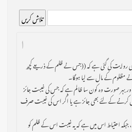
تلاش کریں
۱
ھی روایت کی گئی ہے کہ ((جس نے ظلم کے ذریعے کچھ
نے مظلوم کے مال سے لیا ہوگا۔
اور بہر صورت وہ کون سا ظالم ہے کہ جس کی غیبت جائز
اصل کرنے کے لئے بھی جائز ہے یا اگر اس کی غیبت صرف
 جبکہ احتیاط اس میں ہے کہ یہ غیبت اس کے ظلم کو