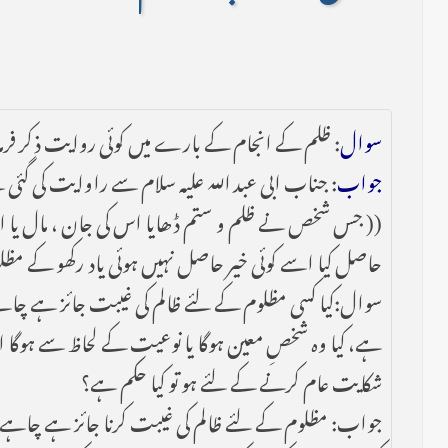
سوال
: ظلم کے انجام کے بارے میں کوئی روایت ذکر فر
جواب
: جناب ابی عبد اللہ علیہ سلام سے راوایت کی گئی 
(( جس شخص نے ظلم و ستم ڈھایا اس کی جان ، مال یا اس
حاصل کیا اسے کوئی خیر حاصل نہیں ہوئی یاد رکھو کے مظ
سوال:کیا کسی مظلوم کے لئے ظالم کی غیبت جائز ہے چاہے 
ہے، کیا وہ شخصِ معین ہوگا یا نوعیت کے لحاظ سے ہوگا
شکایت عام کرنے کے لئے ہو تو کیا حکم ہے؟
جواب: مظلوم کے لئے ظالم کی غیبت کرنا جائز ہے چاہے ا