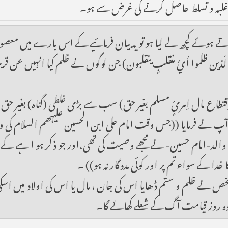
ا غلبہ و تسلط حاصل کرنے کی غرض سے ہو۔
ے ہوئے کچھ لے لیا ہو تو یہ بیان فرمائیے کے اس بارے میں معصومی
مُ الّذين ظلموا أيَّ منقلبٍ ينقلبون) جن لوگوں نے ظلم کیا انہیں عن
ِقتطاع مال اِمرئٍ مسلم بغير حق) سب سے بڑی غلطی (گناہ) بغیر حق 
آپ نے فرمایا ((جس وقت امام علی ابن الحسین علیہھم السلام کی وفا
الد-امام حسین- نے مجھے وصیت کی تھی،اور جو ذکر ہو ا ہے کے ا
ا کے سواء تم پر اور کوئی مددگار نہ ہو)) ۔
ے ظلم و ستم ڈھایا اس کی جان ، مال یا اس کی اولاد میں اسکی پک
 وہ روز قیامت آگ کے شعلے کھائے گا۔