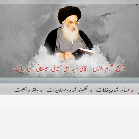
صادر شدہ پیغامات
محفوظ شدہ دستاویزات
دفتر مرجعيت