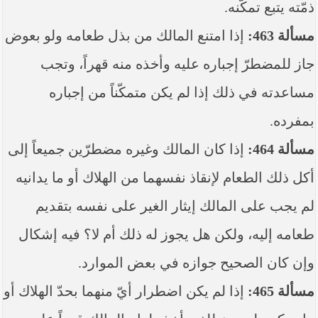
ذمّته يتبع تمكّنه.
مسألة 463:
إذا امتنع المالك من بذل طعامه ولو بعوض
جاز للمضطرّ إجباره عليه وأخذه منه قهراً، وتجب
مساعدته في ذلك إذا لم يكن متمكّناً من إجباره
بمفرده.
مسألة 464:
إذا كان المالك وغيره مضطرّين جميعاً إلى
أكل ذلك الطعام لإنقاذ نفسهما من الهلاك أو ما يدانيه
لم يجب على المالك إيثار الغير على نفسه بتقديم
طعامه إليه، ولكن هل يجوز له ذلك أم لا؟ فيه إشكال
وإن كان الصحيح جوازه في بعض الموارد.
مسألة 465:
إذا لم يكن اضطرار أيّ منهما بحدّ الهلاك أو