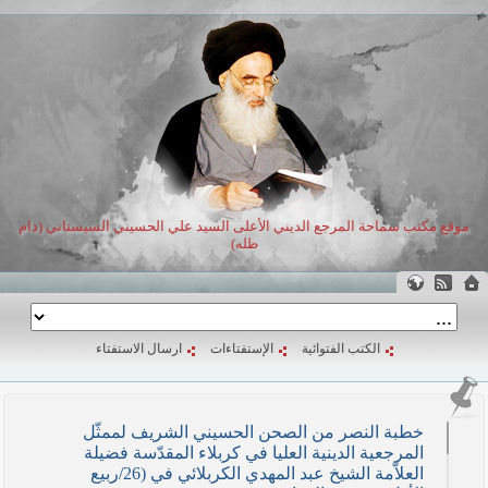
موقع مكتب سماحة المرجع الديني الأعلى السيد علي الحسيني السيستاني (دام
ظله)
الكتب الفتوائية
الإستفتاءات
ارسال الاستفتاء
خطبة النصر من الصحن الحسيني الشريف لممثّل
المرجعية الدينية العليا في كربلاء المقدّسة فضيلة
العلاّمة الشيخ عبد المهدي الكربلائي في (26/ربيع