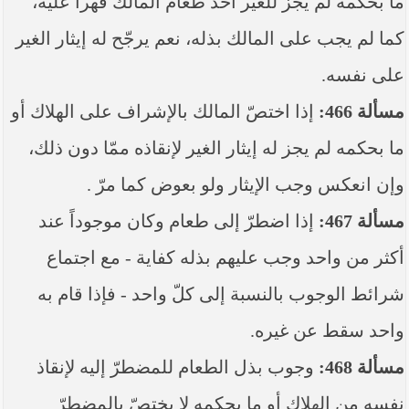
ما بحكمه لم يجز للغير أخذ طعام المالك قهراً عليه،
كما لم يجب على المالك بذله، نعم يرجّح له إيثار الغير
على نفسه.
مسألة 466:
إذا اختصّ المالك بالإشراف على الهلاك أو
ما بحكمه لم يجز له إيثار الغير لإنقاذه ممّا دون ذلك،
وإن انعكس وجب الإيثار ولو بعوض كما مرّ .
مسألة 467:
إذا اضطرّ إلى طعام وكان موجوداً عند
أكثر من واحد وجب عليهم بذله كفاية - مع اجتماع
شرائط الوجوب بالنسبة إلى كلّ واحد - فإذا قام به
واحد سقط عن غيره.
مسألة 468:
وجوب بذل الطعام للمضطرّ إليه لإنقاذ
نفسه من الهلاك أو ما بحكمه لا يختصّ بالمضطرّ