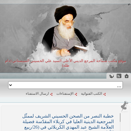
موقع مكتب سماحة المرجع الديني الأعلى السيد علي الحسيني السيستاني (دام
ظله)
الكتب الفتوائية
الإستفتاءات
ارسال الاستفتاء
خطبة النصر من الصحن الحسيني الشريف لممثّل
المرجعية الدينية العليا في كربلاء المقدّسة فضيلة
العلاّمة الشيخ عبد المهدي الكربلائي في (26/ربيع