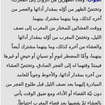
وتختصّ الظهر من أوّله بمقدار أدائها والعصر من
آخره كذلك، وما بينهما مشترك بينهما.
ووقت العشائين للمختار من المغرب إلى نصف
الليل، وتختصّ المغرب من أوّله بمقدار أدائها
والعشاء من آخره كذلك، وما بينهما مشترك أيضاً
بينهما، وأمّا المضطر لنومٍ أو نسيانٍ أو حيضٍ أو غيرها
فيمتدّ وقتهما له إلى الفجر الصادق، وتختصّ العشاء
من آخره بمقدار أدائها، والأحوط وجوباً للعامد
المبادرة إليهما بعد نصف الليل قبل طلوع الفجر من
دون نيّة القضاء أو الأداء، ومع ضيق الوقت يأتي
بالعشاء ثمّ يقضيها بعد قضاء المغرب احتياطاً.