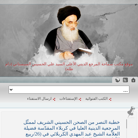
موقع مكتب سماحة المرجع الديني الأعلى السيد علي الحسيني السيستاني (دام
ظله)
الكتب الفتوائية
الإستفتاءات
ارسال الاستفتاء
خطبة النصر من الصحن الحسيني الشريف لممثّل
المرجعية الدينية العليا في كربلاء المقدّسة فضيلة
العلاّمة الشيخ عبد المهدي الكربلائي في (26/ربيع