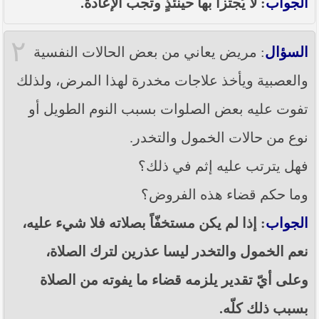
الجواب
: لا يُجتزأ بها حينئذٍ وتجب الإعادة.
----- تصريح حول الأوضاع الراهنة في العراق
(14/06/2014) -----
٢
ما ورد في خطبة الجمعة لممثل المرجعية الدينية العليا
السؤال
: مريض يعاني من بعض الحالات النفسية
في كربلاء المقدسة فضيلة العلاّمة الشيخ عبد المهدي
الكربلائي في (14/ شعبان /1435هـ) الموافق ( 13/6/2014م
والعصبية ويأخذ علاجات مخدرة لهذا المرض، ولذلك
) بعد سيطرة (داعش) على مناطق واسعة في محافظتي
نينوى وصلاح الدين وإعلانها أنها تستهدف بقية
تفوت عليه بعض الصلوات بسبب النوم الطويل أو
المحافظات
نوع من حالات الخمول والتخدر.
بيان صادر من مكتب سماحة السيد السيستاني -دام ظلّه
- في النجف الأشرف حول التطورات الأمنية الأخيرة في
فهل يترتب عليه إثم في ذلك؟
محافظة نينوى
وما حكم قضاء هذه الفروض؟
الجواب
: إذا لم يكن مستخفّاً بصلاته فلا شيء عليه،
نعم الخمول والتخدر ليسا عذرين لترك الصلاة،
وعلى أيّ تقدير يلزمه قضاء ما يفوته من الصلاة
بسبب ذلك كلّه.