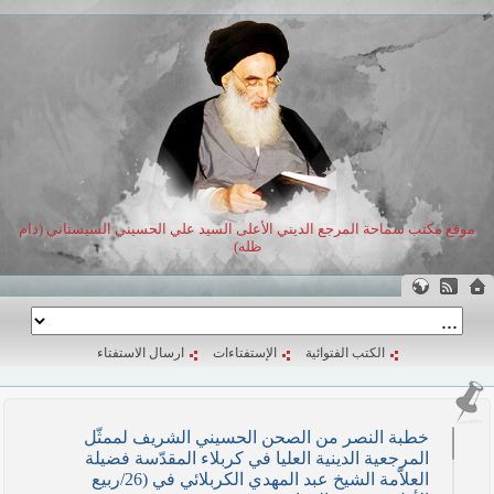
موقع مكتب سماحة المرجع الديني الأعلى السيد علي الحسيني السيستاني (دام
ظله)
الكتب الفتوائية
الإستفتاءات
ارسال الاستفتاء
خطبة النصر من الصحن الحسيني الشريف لممثّل
المرجعية الدينية العليا في كربلاء المقدّسة فضيلة
العلاّمة الشيخ عبد المهدي الكربلائي في (26/ربيع