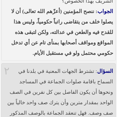
الشريف بهذا الخصوص؟
----- تصريح حول الأوضاع الراهنة في العراق
(14/06/2014) -----
الجواب
: ننصح المؤمنين (أعزّهم الله تعالى) أن لا
ما ورد في خطبة الجمعة لممثل المرجعية الدينية العليا
يصلوا خلف من يتقاضى راتباً حكومياً، وليس هذا
في كربلاء المقدسة فضيلة العلاّمة الشيخ عبد المهدي
الكربلائي في (14/ شعبان /1435هـ) الموافق ( 13/6/2014م
) بعد سيطرة (داعش) على مناطق واسعة في محافظتي
للقدح فيه والطعن في عدالته، ولكن لتبقى هذه
نينوى وصلاح الدين وإعلانها أنها تستهدف بقية
المحافظات
المواقع ومواقف أصحابها بمنأى تام عن أي تدخل
بيان صادر من مكتب سماحة السيد السيستاني -دام ظلّه
حكومي محتمل ولو في مستقبل الأيام.
- في النجف الأشرف حول التطورات الأمنية الأخيرة في
محافظة نينوى
٢
السؤال
: تشترط الجهات المعنية في بلدنا في
السماح باقامة صلوات الجماعة في المساجد
ونحوها أن يكون الفاصل بين كل نفرين في الصف
الواحد بمقدار مترين وأن يترك صف واحد خالياً بين
صف وصف. فهل تنعقد الجماعة بالوصف المذكور